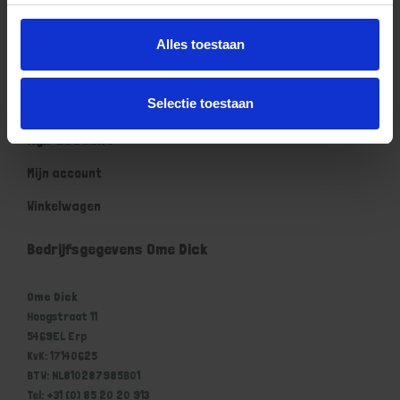
Contact
Alles toestaan
Klantenservice
Klantenservice Ome Dick
Selectie toestaan
Mijn account
Mijn account
Winkelwagen
Bedrijfsgegevens Ome Dick
Ome Dick
Hoogstraat 11
5469EL Erp
KvK: 17140625
BTW: NL810287985B01
Tel: +31 (0) 85 20 20 913