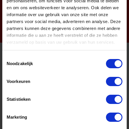
personaliseren, om functies voor social media te bieden
en om ons websiteverkeer te analyseren. Ook delen we
Nieuwsbrief
informatie over uw gebruik van onze site met onze
partners voor social media, adverteren en analyse. Deze
partners kunnen deze gegevens combineren met andere
informatie die u aan ze heeft verstrekt of die ze hebben
verzameld op basis van uw gebruik van hun services.
Toestemmingsselectie
Informatie
Noodzakelijk
Sitemap
Voorkeuren
Algemene voorwaarden Ome Dick
Over Ome Dick
Statistieken
Klachtenregeling Ome Dick
Retouren & Garantie Ome Dick
Marketing
Privacyverklaring Ome Dick