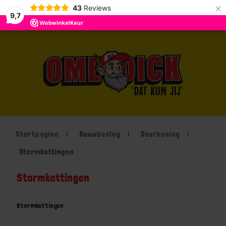
×
43
Reviews
9,7
Startpagina
Bouwbeslag
Deurbeslag
Stormkettingen
Stormkettingen
Stormkettingen