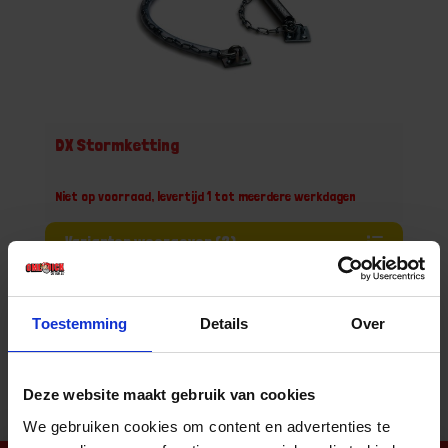
DX Stormketting
Niet op voorraad, levertijd 1 tot meerdere werkdagen
Varianten weergeven (2)
Aantal producten tonen
Toestemming
Details
Over
Deze website maakt gebruik van cookies
We gebruiken cookies om content en advertenties te