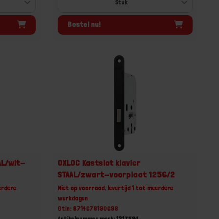
Bestel nu!
AL/wit-
OXLOC Kastslot klavier
STAAL/zwart-voorplaat 1256/2
erdere
Niet op voorraad, levertijd 1 tot meerdere
werkdagen
Gtin: 8714678190698
Artikelnummer merk: 1217594