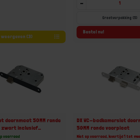
-
Grootverpakking (5)
Bestel nu!
Varianten weergeven (3)
lot doornmaat 50MM ronde
DX WC-badkamerslot doo
 zwart inclusief
50MM ronde voorplaat
ige sluitplaat
op voorraad
Niet op voorraad, levertijd 1 tot me