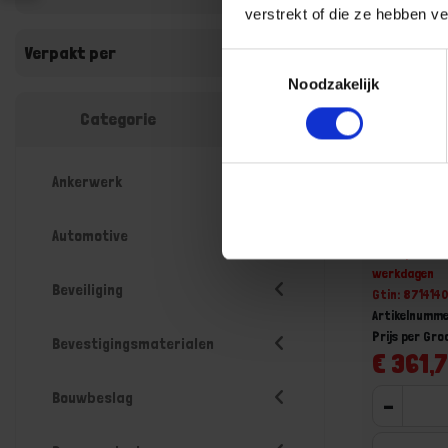
verstrekt of die ze hebben v
Verpakt per
Toestemmingsselectie
Noodzakelijk
Categorie
Ankerwerk
Loopslot
voorplaat
Automotive
Niet op voorr
werkdagen
Beveiliging
Gtin: 871414
Artikelnumme
Prijs per Gr
Bevestigingsmaterialen
€ 361,7
Bouwbeslag
-