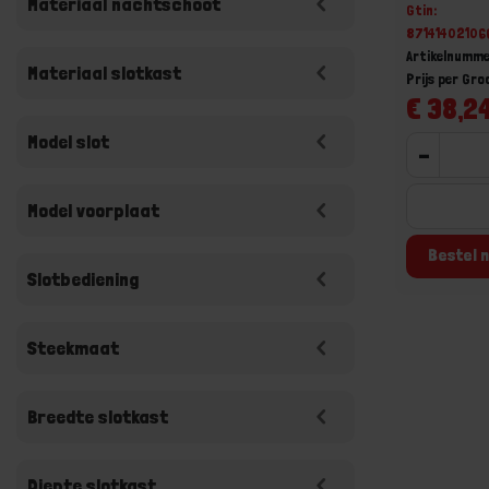
Materiaal nachtschoot
Gtin:
87141402106
Artikelnumme
Materiaal slotkast
Prijs per Gr
€ 38,24
Model slot
-
Model voorplaat
Bestel n
Slotbediening
Steekmaat
Breedte slotkast
Diepte slotkast