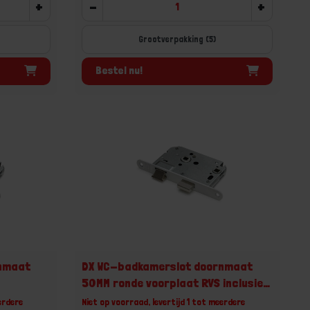
+
-
+
Grootverpakking (5)
Bestel nu!
rnmaat
DX WC-badkamerslot doornmaat
50MM ronde voorplaat RVS inclusief
rechthoekige sluitplaat
erdere
Niet op voorraad, levertijd 1 tot meerdere