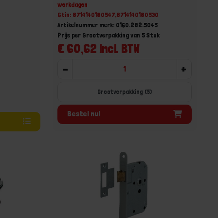
werkdagen
Gtin: 8714140180547,8714140180530
Artikelnummer merk: 0160.282.5045
Prijs per Grootverpakking van 5 Stuk
€ 60,62 incl. BTW
-
+
Grootverpakking (5)
Bestel nu!