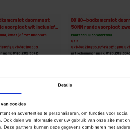
dkamerslot doornmaat
DX WC-badkamerslot doo
e voorplaat wit inclusief
50MM ronde voorplaat zw
ige sluitplaat
inclusief rechthoekige slu
aad, levertijd 1 tot meerdere
Voorraad: 9 op voorraad
Gtin:
0180516,8714140180509
8714140210695,8714140210688,87
r merk: 0160.282.5042
Artikelnummer merk: 0160.282.504
ootverpakking van 5 Stuk
Prijs per Grootverpakking van 5 St
 incl. BTW
€ 47,55 incl. BTW
+
-
Details
Grootverpakking (5)
Grootverpakking (5)
 van cookies
u!
Bestel nu!
ent en advertenties te personaliseren, om functies voor social
. Ook delen we informatie over uw gebruik van onze site met on
e. Deze partners kunnen deze gegevens combineren met andere i