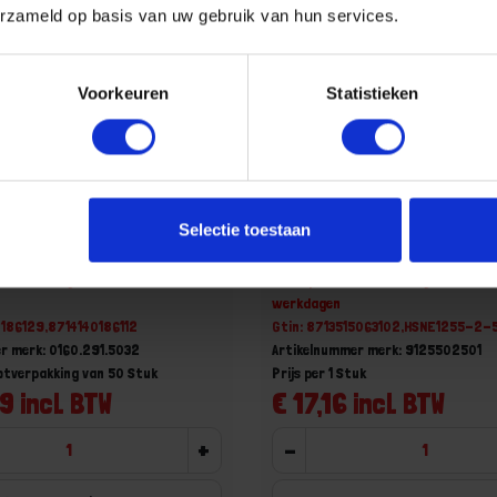
erzameld op basis van uw gebruik van hun services.
Voorkeuren
Statistieken
 doornmaat 50MM ronde
NEMEF Insteek loopslot 1
Selectie toestaan
 wit
50MM
aad, levertijd 1 tot meerdere
Niet op voorraad, levertijd 1 tot me
werkdagen
0186129,8714140186112
Gtin: 8713515063102,HSNE1255-2-
r merk: 0160.291.5032
Artikelnummer merk: 9125502501
ootverpakking van 50 Stuk
Prijs per 1 Stuk
9 incl. BTW
€ 17,16 incl. BTW
+
-