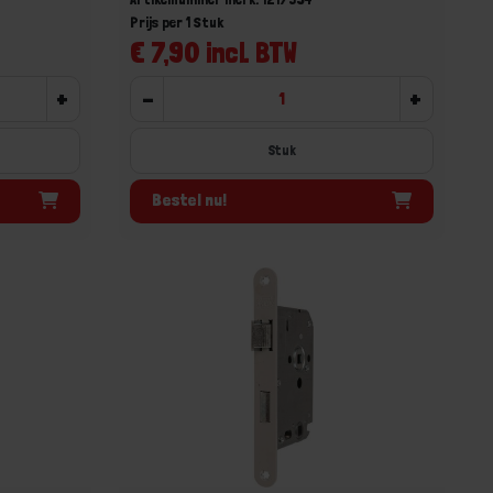
Prijs per 1 Stuk
€ 7,90 incl. BTW
+
-
+
Stuk
Bestel nu!