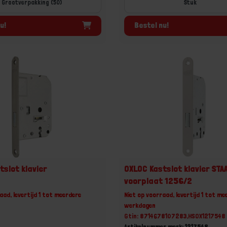
Grootverpakking (50)
u!
Bestel nu!
tslot klavier
OXLOC Kastslot klavier STA
voorplaat 1256/2
aad, levertijd 1 tot meerdere
Niet op voorraad, levertijd 1 tot me
werkdagen
Gtin: 8714678107283,HSOX1217548
Artikelnummer merk: 1217548