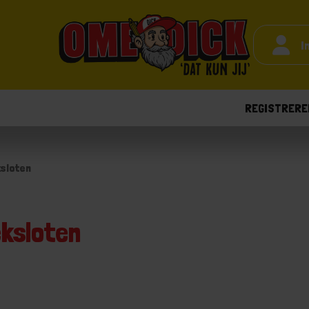
I
REGISTRERE
ksloten
eksloten