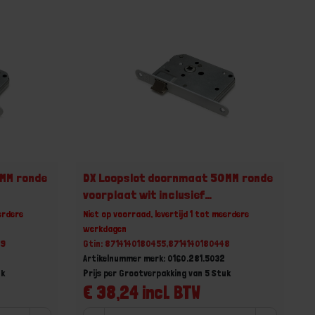
MM ronde
DX Loopslot doornmaat 50MM ronde
voorplaat wit inclusief
rechthoekige sluitplaat
erdere
Niet op voorraad, levertijd 1 tot meerdere
werkdagen
79
Gtin: 8714140180455,8714140180448
Artikelnummer merk: 0160.281.5032
uk
Prijs per Grootverpakking van 5 Stuk
€ 38,24 incl. BTW