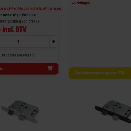
werkdagen
64,8714140210657,8714140210640,HSDU1602815033
r merk: 0160.281.5033
ootverpakking van 5 Stuk
 incl. BTW
+
Grootverpakking (5)
u!
Varianten weergeven (3)