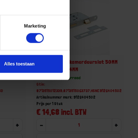
Marketing
255/2-
Nemef WC/badkamerdeurslot 50MM
Alles toestaan
WC63MM 20X174MM
erdere
Voorraad: 14 op voorraad
Gtin:
50
8713515012339,8713515063737,HSNE9126404502
Artikelnummer merk: 9126404502
Prijs per 1 Stuk
€ 14,68 incl. BTW
+
-
+