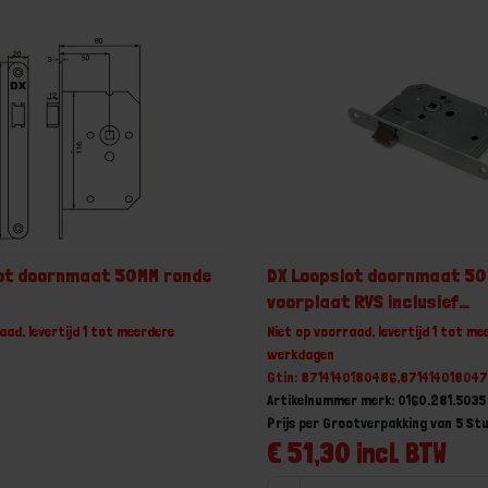
lot doornmaat 50MM ronde
DX Loopslot doornmaat 50
t
voorplaat RVS inclusief
rechthoekige sluitplaat
aad, levertijd 1 tot meerdere
Niet op voorraad, levertijd 1 tot me
werkdagen
Gtin: 8714140180486,87141401804
Artikelnummer merk: 0160.281.5035
Prijs per Grootverpakking van 5 St
€ 51,30 incl. BTW