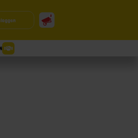
0
nloggen
N