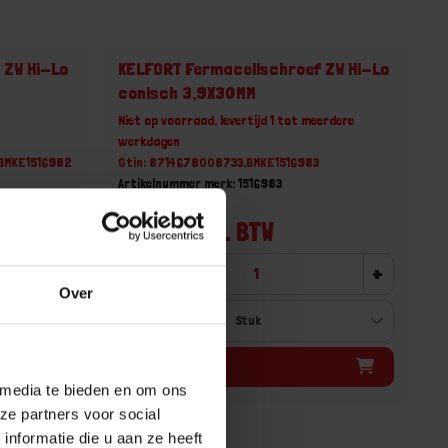
 ZW Hi-Lo
KELFORT Fermacellschroef ZW Hi-Lo
conisch 3,9X30MM
Niet op voorraad, levertijd 1 tot meerdere
werkdagen
BMKE1516982
Gtin: 8714678008733,BMKE1516983
Artikelnummer merk: 1516983
Prijs per 1 Stuk
€ 0,03 incl. BTW
+
-
+
Over
Bestel nu!
 media te bieden en om ons
ze partners voor social
nformatie die u aan ze heeft