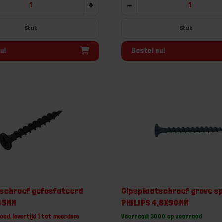
+
-
Stuk
u!
Bestel nu!
schroef gefosfateerd
Gipsplaatschroef grove s
45MM
PHILIPS 4,8X90MM
aad, levertijd 1 tot meerdere
Voorraad: 3000 op voorraad