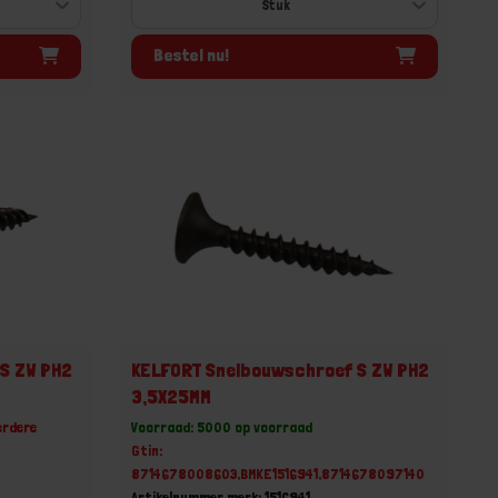
Bestel nu!
S ZW PH2
KELFORT Snelbouwschroef S ZW PH2
3,5X25MM
erdere
Voorraad: 5000 op voorraad
Gtin:
8714678008603,BMKE1516941,8714678097140
Artikelnummer merk: 1516941