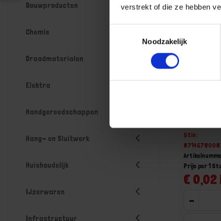
Bouwproducten
verstrekt of die ze hebben v
Toestemmingsselectie
Chemie
Noodzakelijk
Draadmaterialen
Elektra
KELFORT F
conisch 
Handgereedschappen
Voorraad: 28
Gtin:
Hang- en Sluitwerk
8714678008
Artikelnumme
Huishoudelijk
Prijs per 1 St
€ 0,02 
IJzerwaren
-
Infrastructuur