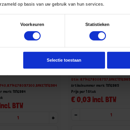
erzameld op basis van uw gebruik van hun services.
Voorkeuren
Statistieken
ermacellschroef ZW Hi-Lo
KELFORT Fermacellschroef
Selectie toestaan
3,9X35MM
conisch 3,9X45MM
48 op voorraad
Voorraad: 4000 op voorraad
Gtin: 8714678008757,BMKE151698
740,8714678097300,BMKE1516984
Artikelnummer merk: 1516985
r merk: 1516984
Prijs per 1 Stuk
€ 0,03 incl. BTW
uk
incl. BTW
-
+