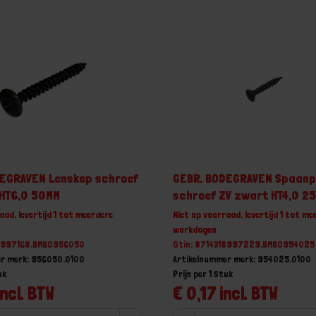
DEGRAVEN Lenskop schroef
GEBR. BODEGRAVEN Spaanp
 HT6,0 50MM
schroef ZV zwart HT4,0 2
aad, levertijd 1 tot meerdere
Niet op voorraad, levertijd 1 tot me
werkdagen
18997168,BMBO956050
Gtin: 8714318997229,BMBO954025
er merk: 956050.0100
Artikelnummer merk: 954025.0100
uk
Prijs per 1 Stuk
incl. BTW
€ 0,17 incl. BTW