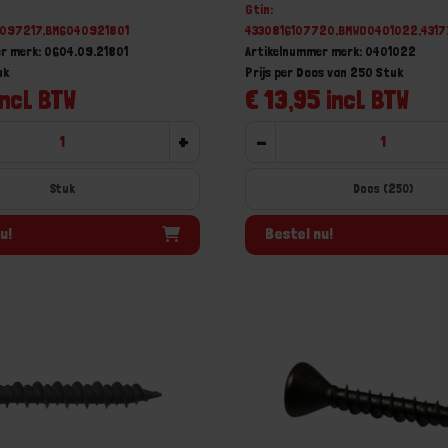
Gtin:
11097217,BM6040921801
4330816107720,BMWO0401022,431
r merk: 0604.09.21801
Artikelnummer merk: 0401022
uk
Prijs per Doos van 250 Stuk
incl. BTW
€ 13,95 incl. BTW
+
-
Stuk
Doos (250)
u!
Bestel nu!