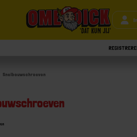
I
REGISTRERE
Snelbouwschroeven
ouwschroeven
ven