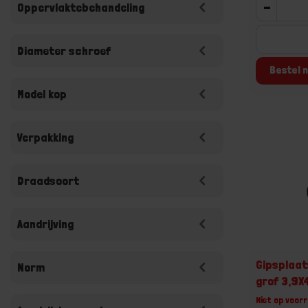
-
Oppervlaktebehandeling
Diameter schroef
Bestel n
Model kop
Verpakking
Draadsoort
Aandrijving
Gipsplaat
Norm
grof 3,9X
Niet op voorr