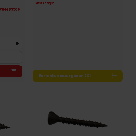
werkdagen
7784485500
+
Varianten weergeven (6)