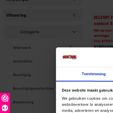
Uitvoering
KELFORT F
conisch 
Niet op voorr
Categorie
werkdagen
Gtin: 87146
Artikelnumme
Ankerwerk
Prijs per 1 St
€ 0,02 
Automotive
-
Toestemming
Beveiliging
Bevestigingsmaterialen
Deze website maakt gebruik
Bestel n
We gebruiken cookies om cont
Bouwbeslag
websiteverkeer te analyseren
9,7
media, adverteren en analys