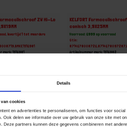
ermacellschroef ZW Hi-Lo
KELFORT Fermacellschroef
3,9X19MM
conisch 3,9X25MM
aad, levertijd 1 tot meerdere
Voorraad: 6999 op voorraad
Gtin:
78008719,BMKE1516981
8714678008726,8714678097287,
r merk: 1516981
Artikelnummer merk: 1516982
uk
Prijs per 1 Stuk
incl. BTW
€ 0,02 incl. BTW
+
-
Details
 van cookies
u!
Bestel nu!
ent en advertenties te personaliseren, om functies voor social
. Ook delen we informatie over uw gebruik van onze site met on
e. Deze partners kunnen deze gegevens combineren met andere i