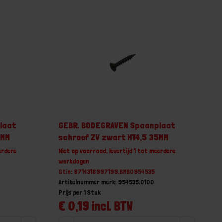
laat
GEBR. BODEGRAVEN Spaanplaat
5MM
schroef ZV zwart HT4,5 35MM
erdere
Niet op voorraad, levertijd 1 tot meerdere
werkdagen
Gtin: 8714318997199,BMBO954535
Artikelnummer merk: 954535.0100
Prijs per 1 Stuk
€ 0,19 incl. BTW