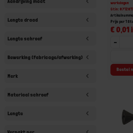
Aandrijving maat
werkdagen
Gtin: 87128
Artikelnumme
Lengte draad
Prijs per 1 St
€ 0,01 
Lengte schroef
-
Bewerking (fabricage/afwerking)
Bestel n
Merk
Materiaal schroef
Lengte
Verpakt per