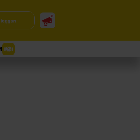
0
nloggen
N