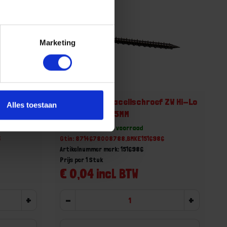
Marketing
 ZW Hi-Lo
KELFORT Fermacellschroef ZW Hi-Lo
Alles toestaan
conisch 3,9X55MM
Voorraad: 8000 op voorraad
5
Gtin: 8714678008788,BMKE1516986
Artikelnummer merk: 1516986
Prijs per 1 Stuk
€ 0,04 incl. BTW
+
-
+