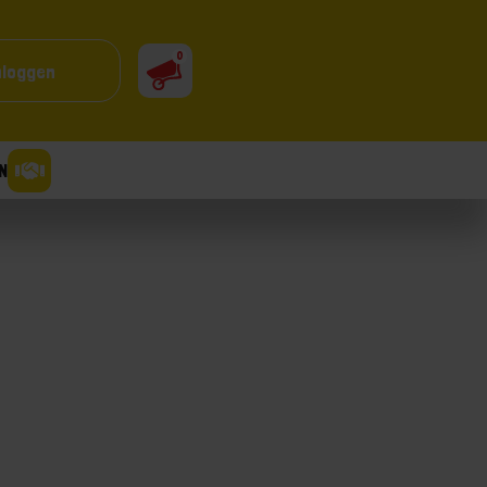
0
nloggen
N