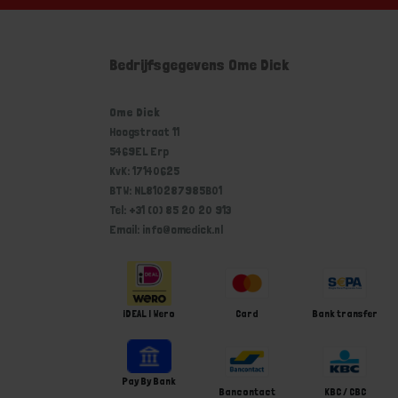
Bedrijfsgegevens Ome Dick
Ome Dick
Hoogstraat 11
5469EL Erp
KvK: 17140625
BTW: NL810287985B01
Tel: +31 (0) 85 20 20 913
Email: info@omedick.nl
iDEAL | Wero
Card
Bank transfer
Pay By Bank
Bancontact
KBC / CBC