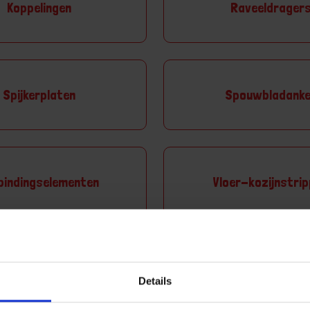
Koppelingen
Raveeldrager
Spijkerplaten
Spouwbladanke
bindingselementen
Vloer-kozijnstri
Aa
Details