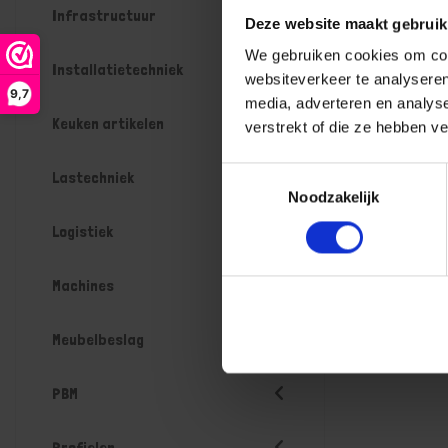
Infrastructuur
Deze website maakt gebruik
We gebruiken cookies om cont
Installatietechniek
websiteverkeer te analyseren
9,7
media, adverteren en analys
Keuken artikelen
verstrekt of die ze hebben v
Toestemmingsselectie
Lastechniek
Noodzakelijk
Logistiek
Machines
Meubelbeslag
PBM
Profielen