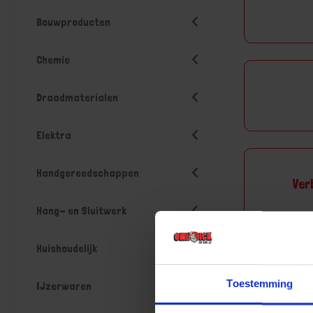
Bouwproducten
Chemie
Draadmaterialen
Elektra
Handgereedschappen
Ver
Hang- en Sluitwerk
Huishoudelijk
Toestemming
IJzerwaren