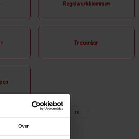
s
Regelwerkklemmen
r
Trekanker
ppen
ntal producten tonen
Over