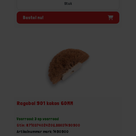
Stuk
Bestel nu!
Ragebol 901 kokos 60MM
Voorraad: 3 op voorraad
Gtin: 8710374024206,BBKO1490900
Artikelnummer merk: 1490900