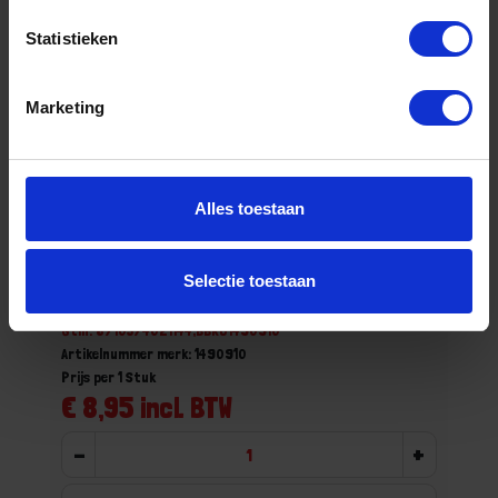
Statistieken
Marketing
Alles toestaan
Ragebol 918 kunstvezel 42MM
Selectie toestaan
Niet op voorraad, levertijd 1 tot meerdere werkdagen
Gtin: 8710374021144,BBKO1490910
Artikelnummer merk: 1490910
Prijs per 1 Stuk
€ 8,95 incl. BTW
-
+