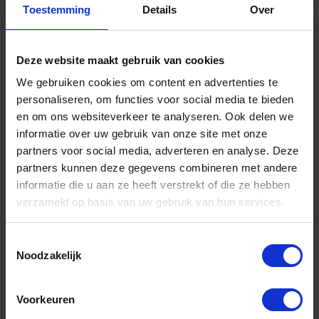
Toestemming
Details
Over
Deze website maakt gebruik van cookies
SOLIDE Ragebol kokos met EASY-FIT
We gebruiken cookies om content en advertenties te
steelverbinding
personaliseren, om functies voor social media te bieden
en om ons websiteverkeer te analyseren. Ook delen we
Niet op voorraad, levertijd 1 tot meerdere werkdagen
Gtin: 8712129507255,BBKO1550725
informatie over uw gebruik van onze site met onze
Artikelnummer merk: 1550725
partners voor social media, adverteren en analyse. Deze
Prijs per 1 Stuk
partners kunnen deze gegevens combineren met andere
€ 7,51 incl. BTW
informatie die u aan ze heeft verstrekt of die ze hebben
verzameld op basis van uw gebruik van hun services.
-
+
Toestemmingsselectie
Stuk
Noodzakelijk
Bestel nu!
Voorkeuren