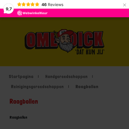
×
46
Reviews
9,7
Startpagina
Handgereedschappen
Reinigingsgereedschappen
Raagbollen
Raagbollen
Raagbollen