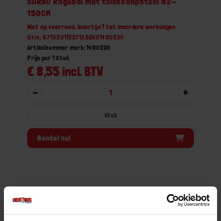
SORBO Ragebol met telescoopsteel 82-
150CM
Niet op voorraad, levertijd 1 tot meerdere werkdagen
Gtin: 8710201123713,BBKO1490230
Artikelnummer merk: 1490230
Prijs per 1 Stuk
€ 8,55 incl. BTW
-
+
Stuk
Bestel nu!