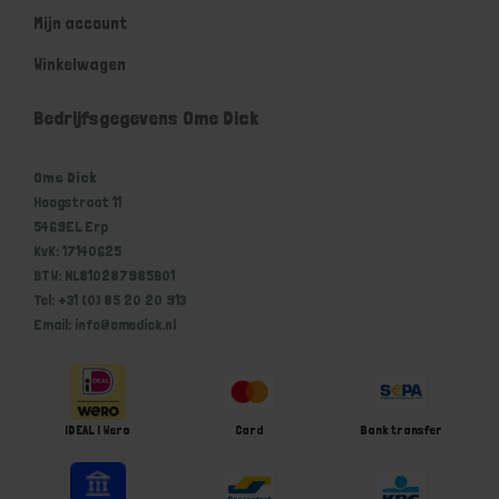
Mijn account
Winkelwagen
Bedrijfsgegevens Ome Dick
Ome Dick
Hoogstraat 11
5469EL Erp
KvK: 17140625
BTW: NL810287985B01
Tel: +31 (0) 85 20 20 913
Email: info@omedick.nl
iDEAL | Wero
Card
Bank transfer