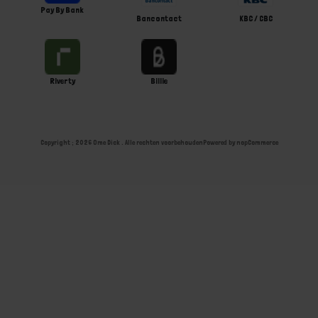
Pay By Bank
Bancontact
KBC / CBC
Riverty
Billie
Copyright ; 2026 Ome Dick . Alle rechten voorbehouden
Powered by
nopCommerce