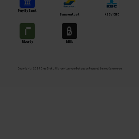
Pay By Bank
Bancontact
KBC / CBC
Riverty
Billie
Copyright ; 2026 Ome Dick . Alle rechten voorbehouden
Powered by
nopCommerce