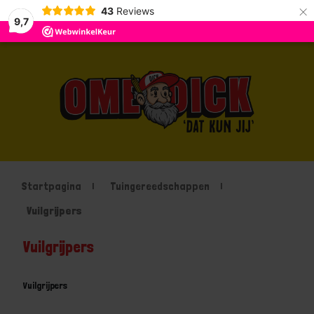
×
43
Reviews
9,7
Startpagina
Tuingereedschappen
Vuilgrijpers
Vuilgrijpers
Vuilgrijpers