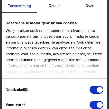
Toestemming
Details
Over
Informatie
Sitemap
Deze website maakt gebruik van cookies
We gebruiken cookies om content en advertenties te
Algemene voorwaarden Ome Dick
personaliseren, om functies voor social media te bieden
Over Ome Dick
en om ons websiteverkeer te analyseren. Ook delen we
informatie over uw gebruik van onze site met onze
Klachtenregeling Ome Dick
partners voor social media, adverteren en analyse. Deze
Retouren & Garantie Ome Dick
partners kunnen deze gegevens combineren met andere
informatie die u aan ze heeft verstrekt of die ze hebben
Privacyverklaring Ome Dick
verzameld op basis van uw gebruik van hun services.
Contact
Toestemmingsselectie
Klantenservice
Noodzakelijk
Klantenservice Ome Dick
Voorkeuren