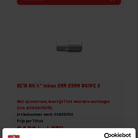
BETA Bit ¼" inbus 2MM 25MM 861PE 2
Niet op voorraad, levertijd 1 tot meerdere werkdagen
Gtin: 8014230150116
Artikelnummer merk: 008610100
Prijs per 1 Stuk
€ 1,32 incl. BTW