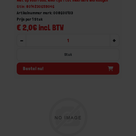
Niet op voorraad, levertijd 1 tot meerdere werkdagen
Gtin: 8014230659046
Artikelnummer merk: 008600103
Prijs per 1 Stuk
€ 2,06 incl. BTW
-
+
Stuk
Bestel nu!