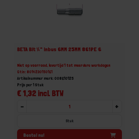
BETA Bit ¼" inbus 6MM 25MM 861PE 6
Niet op voorraad, levertijd 1 tot meerdere werkdagen
Gtin: 8014230150161
Artikelnummer merk: 008610125
Prijs per 1 Stuk
€ 1,32 incl. BTW
-
+
Stuk
Bestel nu!