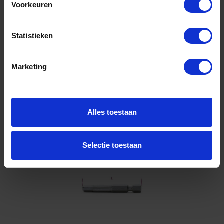
Voorkeuren
Gtin: 8014230150130
Artikelnummer merk: 008610110
Prijs per 1 Stuk
Statistieken
€ 1,32 incl. BTW
-
+
Marketing
Stuk
Bestel nu!
Alles toestaan
Selectie toestaan