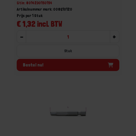
Gtin: 8014230150154
Artikelnummer merk: 008610120
Prijs per 1 Stuk
€ 1,32 incl. BTW
-
+
Stuk
Bestel nu!