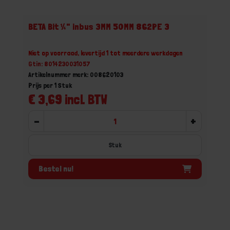
BETA Bit ¼" inbus 3MM 50MM 862PE 3
Niet op voorraad, levertijd 1 tot meerdere werkdagen
Gtin: 8014230031057
Artikelnummer merk: 008620103
Prijs per 1 Stuk
€ 3,69 incl. BTW
-
+
Stuk
Bestel nu!