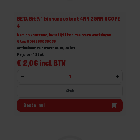
BETA Bit ¼" binnenzeskant 4MM 25MM 860PE
4
Niet op voorraad, levertijd 1 tot meerdere werkdagen
Gtin: 8014230659053
Artikelnummer merk: 008600104
Prijs per 1 Stuk
€ 2,06 incl. BTW
-
+
Stuk
Bestel nu!