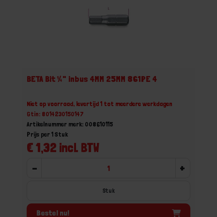
BETA Bit ¼" inbus 4MM 25MM 861PE 4
Niet op voorraad, levertijd 1 tot meerdere werkdagen
Gtin: 8014230150147
Artikelnummer merk: 008610115
Prijs per 1 Stuk
€ 1,32 incl. BTW
-
+
Stuk
Bestel nu!