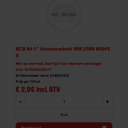
BETA Bit ¼" binnenzeskant 5MM 25MM 860PE
5
Niet op voorraad, levertijd 1 tot meerdere werkdagen
Gtin: 8014230659077
Artikelnummer merk: 008600105
Prijs per 1 Stuk
€ 2,06 incl. BTW
-
+
Stuk
Bestel nu!