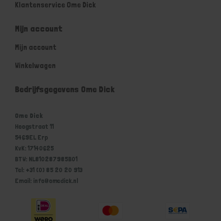
Klantenservice Ome Dick
Mijn account
Mijn account
Winkelwagen
Bedrijfsgegevens Ome Dick
Ome Dick
Hoogstraat 11
5469EL Erp
KvK: 17140625
BTW: NL810287985B01
Tel: +31 (0) 85 20 20 913
Email: info@omedick.nl