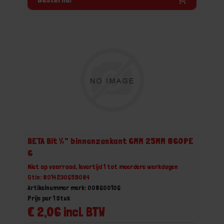
BETA Bit ¼" binnenzeskant 6MM 25MM 860PE
6
Niet op voorraad, levertijd 1 tot meerdere werkdagen
Gtin: 8014230659084
Artikelnummer merk: 008600106
Prijs per 1 Stuk
€ 2,06 incl. BTW