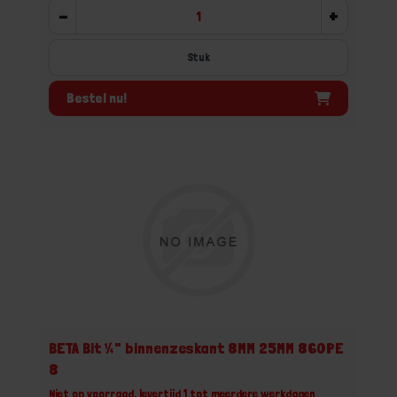
-
+
Stuk
Bestel nu!
BETA Bit ¼" binnenzeskant 8MM 25MM 860PE
8
Niet op voorraad, levertijd 1 tot meerdere werkdagen