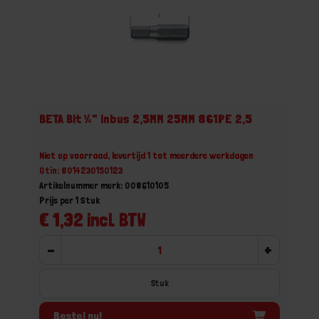
BETA Bit ¼" inbus 2,5MM 25MM 861PE 2,5
Niet op voorraad, levertijd 1 tot meerdere werkdagen
Gtin: 8014230150123
Artikelnummer merk: 008610105
Prijs per 1 Stuk
€ 1,32 incl. BTW
-
+
Stuk
Bestel nu!