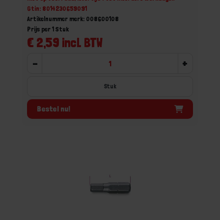
Gtin: 8014230659091
Artikelnummer merk: 008600108
Prijs per 1 Stuk
€ 2,59 incl. BTW
-
+
Stuk
Bestel nu!