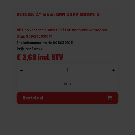
BETA Bit ¼" inbus 5MM 50MM 862PE 5
Niet op voorraad, levertijd 1 tot meerdere werkdagen
Gtin: 8014230031071
Artikelnummer merk: 008620105
Prijs per 1 Stuk
€ 3,69 incl. BTW
-
+
Stuk
Bestel nu!