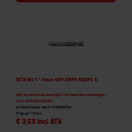
BETA Bit ¼" inbus 6MM 50MM 862PE 6
Niet op voorraad, levertijd 1 tot meerdere werkdagen
Gtin: 8014230031088
Artikelnummer merk: 008620106
Prijs per 1 Stuk
€ 3,69 incl. BTW