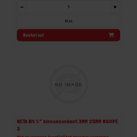
-
+
Stuk
Bestel nu!
BETA Bit ¼" binnenzeskant 3MM 25MM 860PE
3