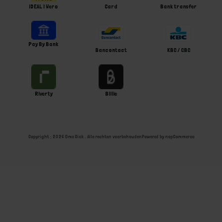
iDEAL | Wero
Card
Bank transfer
Pay By Bank
Bancontact
KBC / CBC
Riverty
Billie
Copyright ; 2026 Ome Dick . Alle rechten voorbehouden
Powered by
nopCommerce