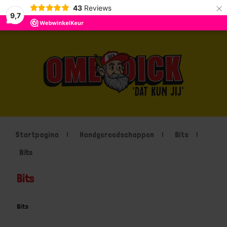
×
43
Reviews
9,7
Startpagina
Handgereedschappen
Bits
Bits
Bits
Bits