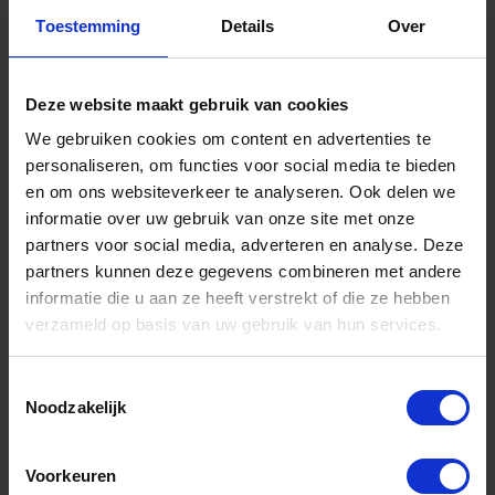
Toestemming
Details
Over
Informatie
Sitemap
Deze website maakt gebruik van cookies
We gebruiken cookies om content en advertenties te
Algemene voorwaarden Ome Dick
personaliseren, om functies voor social media te bieden
Over Ome Dick
en om ons websiteverkeer te analyseren. Ook delen we
informatie over uw gebruik van onze site met onze
Klachtenregeling Ome Dick
partners voor social media, adverteren en analyse. Deze
Retouren & Garantie Ome Dick
partners kunnen deze gegevens combineren met andere
informatie die u aan ze heeft verstrekt of die ze hebben
Privacyverklaring Ome Dick
verzameld op basis van uw gebruik van hun services.
Contact
Toestemmingsselectie
Klantenservice
Noodzakelijk
Klantenservice Ome Dick
Voorkeuren