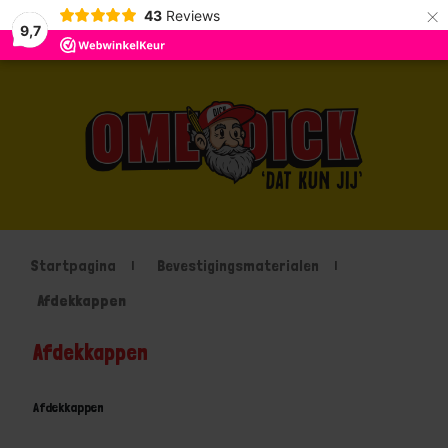
×
43
Reviews
9,7
Startpagina
Bevestigingsmaterialen
Afdekkappen
Afdekkappen
Afdekkappen