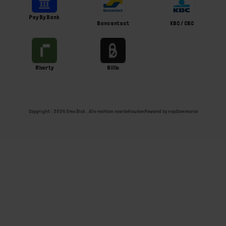
Pay By Bank
Bancontact
KBC / CBC
Riverty
Billie
Copyright ; 2026 Ome Dick . Alle rechten voorbehouden
Powered by
nopCommerce