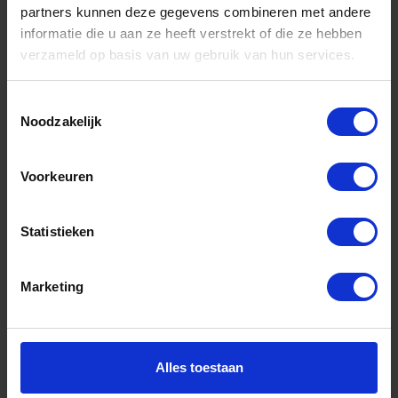
partners kunnen deze gegevens combineren met andere
informatie die u aan ze heeft verstrekt of die ze hebben
Informatie
verzameld op basis van uw gebruik van hun services.
Sitemap
Algemene voorwaarden Ome Dick
Toestemmingsselectie
Noodzakelijk
Over Ome Dick
Klachtenregeling Ome Dick
Voorkeuren
Retouren & Garantie Ome Dick
Statistieken
Privacyverklaring Ome Dick
Contact
Marketing
Klantenservice
Klantenservice Ome Dick
Alles toestaan
Mijn account