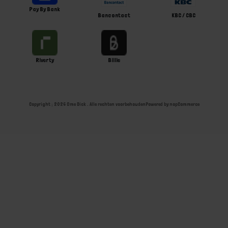
Pay By Bank
Bancontact
KBC / CBC
Riverty
Billie
Copyright ; 2026 Ome Dick . Alle rechten voorbehouden
Powered by
nopCommerce