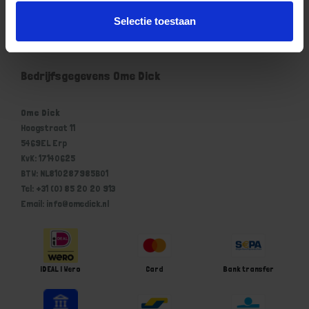
Mijn account
Selectie toestaan
Winkelwagen
Bedrijfsgegevens Ome Dick
Ome Dick
Hoogstraat 11
5469EL Erp
KvK: 17140625
BTW: NL810287985B01
Tel: +31 (0) 85 20 20 913
Email: info@omedick.nl
iDEAL | Wero
Card
Bank transfer