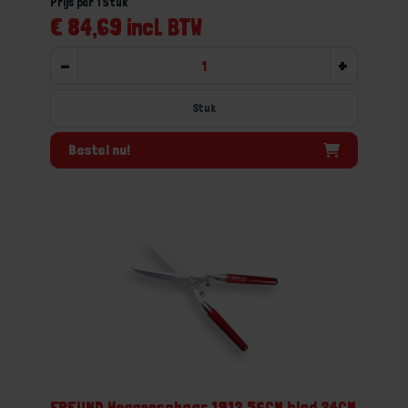
Prijs per 1 Stuk
€ 84,69 incl. BTW
-
+
Stuk
Bestel nu!
FREUND Heggenschaar 1912 56CM blad 24CM