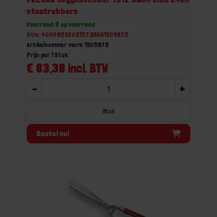
stootrubbers
Voorraad: 2 op voorraad
Gtin: 4000925202127,BBKO1505972
Artikelnummer merk: 1505972
Prijs per 1 Stuk
€ 83,38 incl. BTW
-
+
Stuk
Bestel nu!