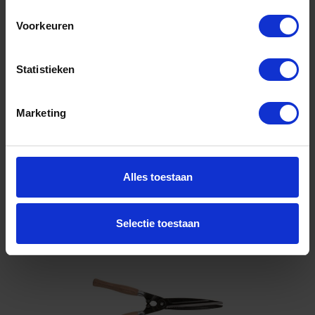
590MM
Voorkeuren
Niet op voorraad, levertijd 1 tot meerdere werkdagen
Gtin: 7311518347307
Artikelnummer merk: P52-SL-20
Statistieken
Prijs per 1 Stuk
€ 92,73 incl. BTW
Marketing
-
+
Stuk
Alles toestaan
Bestel nu!
Selectie toestaan