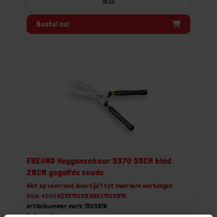
Stuk
Bestel nu!
FREUND Heggenschaar 5370 55CM blad
28CM gegolfde snede
Niet op voorraad, levertijd 1 tot meerdere werkdagen
Gtin: 4000925215059,BBKO1505918
Artikelnummer merk: 1505918
Prijs per 1 Stuk