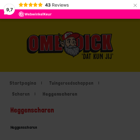
×
43
Reviews
9,7
Startpagina
Tuingereedschappen
Scharen
Heggenscharen
Heggenscharen
Heggenscharen