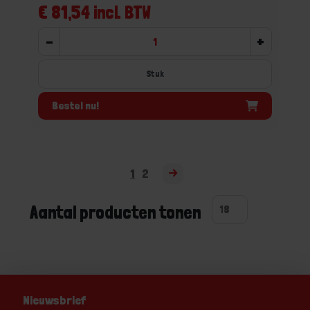
€ 81,54 incl. BTW
-
+
Stuk
Bestel nu!
1
2
Aantal producten tonen
Nieuwsbrief