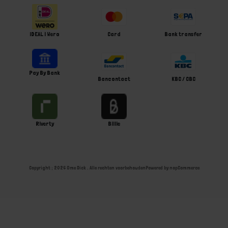
iDEAL | Wero
Card
Bank transfer
Pay By Bank
Bancontact
KBC / CBC
Riverty
Billie
Copyright ; 2026 Ome Dick . Alle rechten voorbehouden
Powered by
nopCommerce