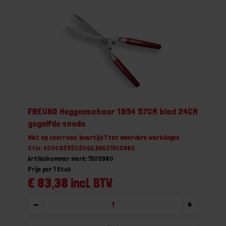
FREUND Heggenschaar 1954 57CM blad 24CM
gegolfde snede
Niet op voorraad, levertijd 1 tot meerdere werkdagen
Gtin: 4000925202066,BBKO1505980
Artikelnummer merk: 1505980
Prijs per 1 Stuk
€ 83,38 incl. BTW
-
+