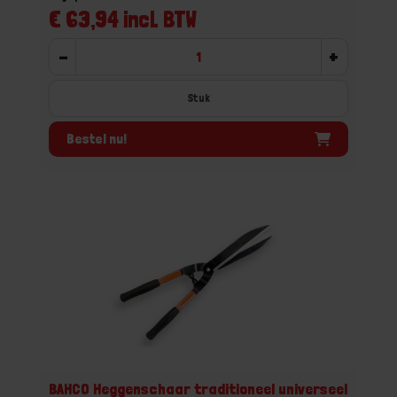
€ 63,94 incl. BTW
-
+
Stuk
Bestel nu!
BAHCO Heggenschaar traditioneel universeel