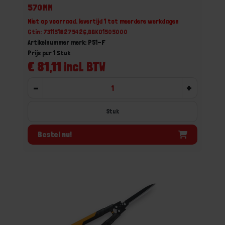
570MM
Niet op voorraad, levertijd 1 tot meerdere werkdagen
Gtin: 7311518275426,BBKO1505000
Artikelnummer merk: P51-F
Prijs per 1 Stuk
€ 81,11 incl. BTW
-
+
Stuk
Bestel nu!