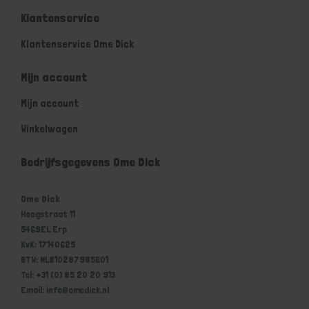
Klantenservice
Klantenservice Ome Dick
Mijn account
Mijn account
Winkelwagen
Bedrijfsgegevens Ome Dick
Ome Dick
Hoogstraat 11
5469EL Erp
KvK: 17140625
BTW: NL810287985B01
Tel: +31 (0) 85 20 20 913
Email: info@omedick.nl