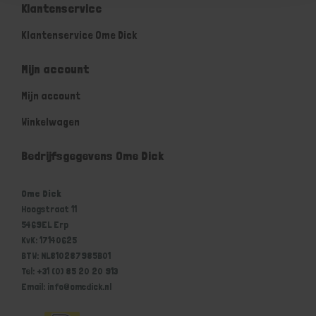
Klantenservice
Klantenservice Ome Dick
Mijn account
Mijn account
Winkelwagen
Bedrijfsgegevens Ome Dick
Ome Dick
Hoogstraat 11
5469EL Erp
KvK: 17140625
BTW: NL810287985B01
Tel: +31 (0) 85 20 20 913
Email: info@omedick.nl