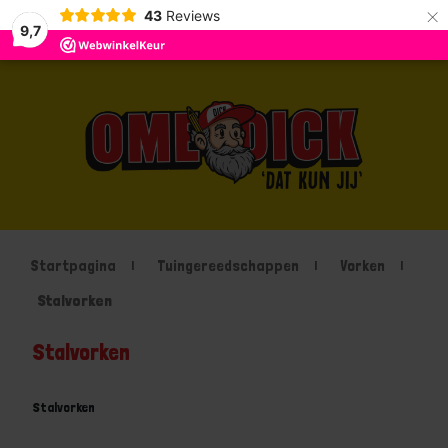
×
43
Reviews
9,7
Startpagina
Tuingereedschappen
Vorken
Stalvorken
Stalvorken
Stalvorken