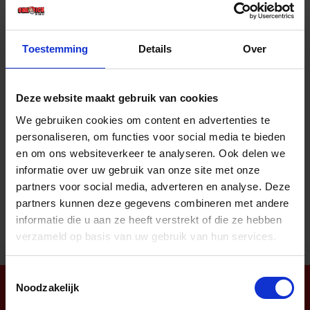
Prijs per 1 Stuk
€ 14,35 incl. BTW
Toestemming
Details
Over
-
+
Stuk
Deze website maakt gebruik van cookies
Bestel nu!
We gebruiken cookies om content en advertenties te
personaliseren, om functies voor social media te bieden
en om ons websiteverkeer te analyseren. Ook delen we
informatie over uw gebruik van onze site met onze
Aantal producten tonen
partners voor social media, adverteren en analyse. Deze
partners kunnen deze gegevens combineren met andere
informatie die u aan ze heeft verstrekt of die ze hebben
verzameld op basis van uw gebruik van hun services.
Toestemmingsselectie
Noodzakelijk
Nieuwsbrief