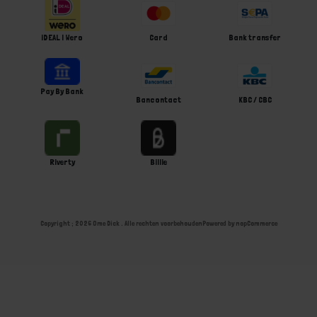
iDEAL | Wero
Card
Bank transfer
Pay By Bank
Bancontact
KBC / CBC
Riverty
Billie
Copyright ; 2026 Ome Dick . Alle rechten voorbehouden
Powered by
nopCommerce