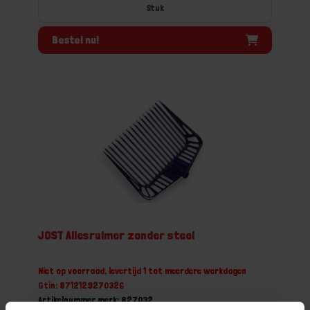
Stuk
Bestel nu!
JOST Allesruimer zonder steel
Niet op voorraad, levertijd 1 tot meerdere werkdagen
Gtin: 8712129270326
Artikelnummer merk: 827032