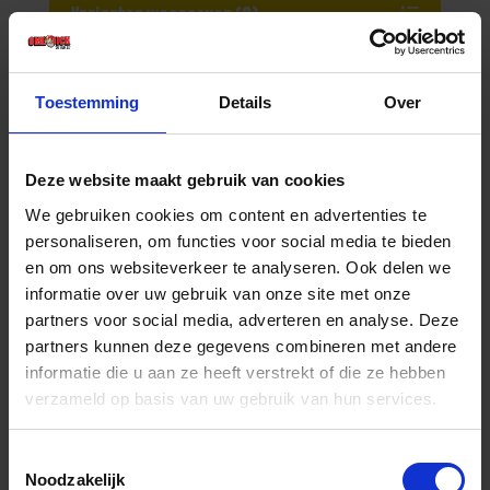
Varianten weergeven (2)
Toestemming
Details
Over
Deze website maakt gebruik van cookies
We gebruiken cookies om content en advertenties te
personaliseren, om functies voor social media te bieden
en om ons websiteverkeer te analyseren. Ook delen we
informatie over uw gebruik van onze site met onze
KELFORT Verpakkingstape bruin 50MM 66M
partners voor social media, adverteren en analyse. Deze
partners kunnen deze gegevens combineren met andere
Voorraad: 80 op voorraad
informatie die u aan ze heeft verstrekt of die ze hebben
Gtin: 8714678001635,BBKE1516602
verzameld op basis van uw gebruik van hun services.
Artikelnummer merk: 1516602
Prijs per 1 Stuk
€ 2,69 incl. BTW
Toestemmingsselectie
Noodzakelijk