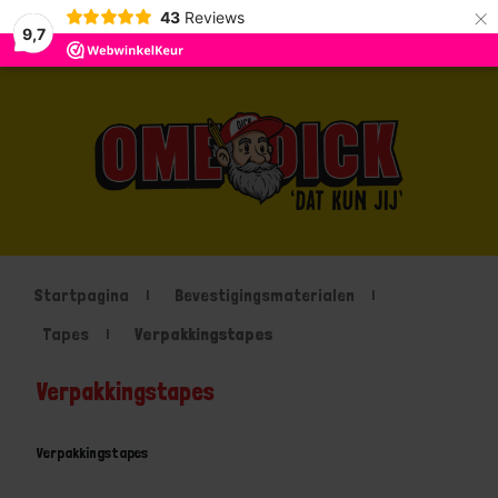
×
43
Reviews
9,7
Startpagina
Bevestigingsmaterialen
Tapes
Verpakkingstapes
Verpakkingstapes
Verpakkingstapes