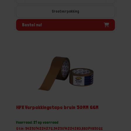
Grootverpakking
Bestel nu!
HPX Verpakkingstape bruin 50MM 66M
Voorraad: 21 op voorraad
Gtin: 5425014224276,5425014224283,BBOPVB5066