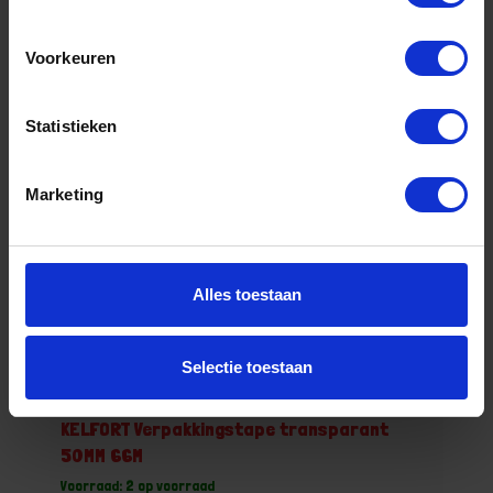
-
+
Voorkeuren
Bestel nu!
Statistieken
Marketing
Alles toestaan
Selectie toestaan
KELFORT Verpakkingstape transparant
50MM 66M
Voorraad: 2 op voorraad