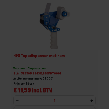
HPX Tapedispenser met rem
Voorraad: 5 op voorraad
Gtin: 5425014224313,BBOPDT0001
Artikelnummer merk: DT0001
Prijs per 1 Stuk
€ 11,59 incl. BTW
-
+