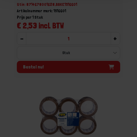
Gtin: 8714678001628,BBKE1516601
Artikelnummer merk: 1516601
Prijs per 1 Stuk
€ 2,53 incl. BTW
-
+
Bestel nu!