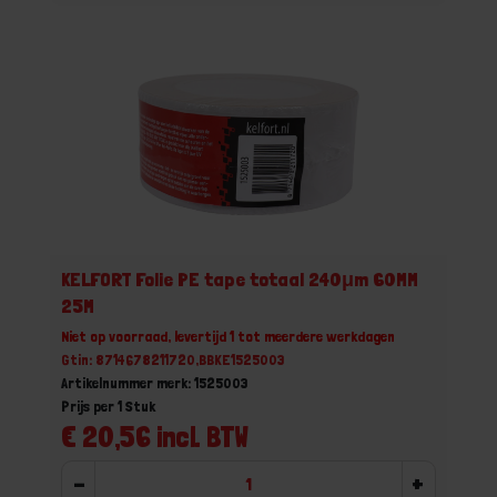
KELFORT Folie PE tape totaal 240μm 60MM
25M
Niet op voorraad, levertijd 1 tot meerdere werkdagen
Gtin: 8714678211720,BBKE1525003
Artikelnummer merk: 1525003
Prijs per 1 Stuk
€ 20,56 incl. BTW
-
+