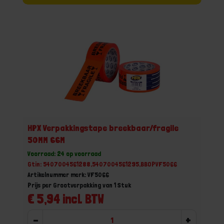
HPX Verpakkingstape breekbaar/fragile
50MM 66M
Voorraad: 24 op voorraad
Gtin: 5407004561288,5407004561295,BBOPVF5066
Artikelnummer merk: VF5066
Prijs per Grootverpakking van 1 Stuk
€ 5,94 incl. BTW
-
+