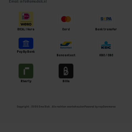
Email: info@omedick.nl
iDEAL | Wero
Card
Bank transfer
Pay By Bank
Bancontact
KBC / CBC
Riverty
Billie
Copyright ; 2026 Ome Dick . Alle rechten voorbehouden
Powered by
nopCommerce