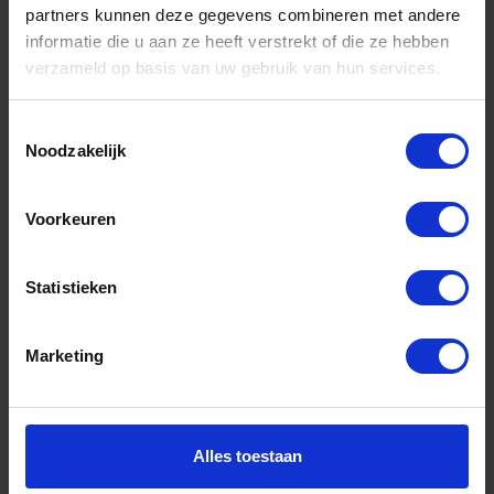
partners kunnen deze gegevens combineren met andere
informatie die u aan ze heeft verstrekt of die ze hebben
Informatie
verzameld op basis van uw gebruik van hun services.
Sitemap
Algemene voorwaarden Ome Dick
Toestemmingsselectie
Noodzakelijk
Over Ome Dick
Klachtenregeling Ome Dick
Voorkeuren
Retouren & Garantie Ome Dick
Statistieken
Privacyverklaring Ome Dick
Contact
Marketing
Klantenservice
Klantenservice Ome Dick
Alles toestaan
Mijn account