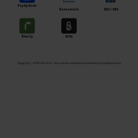
Pay By Bank
Bancontact
KBC / CBC
Riverty
Billie
Copyright ; 2026 Ome Dick . Alle rechten voorbehouden
Powered by
nopCommerce