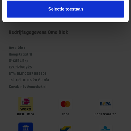
Mijn account
Selectie toestaan
Winkelwagen
Bedrijfsgegevens Ome Dick
Ome Dick
Hoogstraat 11
5469EL Erp
KvK: 17140625
BTW: NL810287985B01
Tel: +31 (0) 85 20 20 913
Email: info@omedick.nl
iDEAL | Wero
Card
Bank transfer