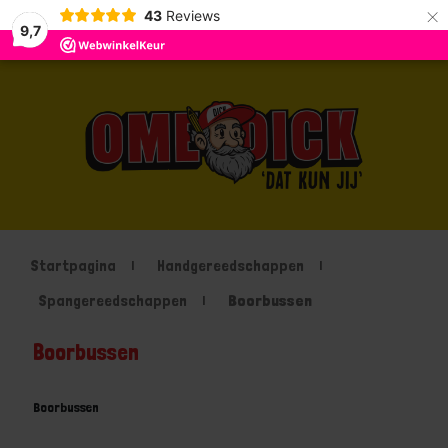
×
43
Reviews
9,7
Startpagina
Handgereedschappen
Spangereedschappen
Boorbussen
Boorbussen
Boorbussen