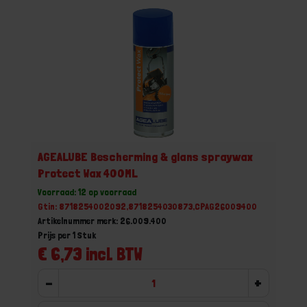
AGEALUBE Bescherming & glans spraywax
Protect Wax 400ML
Voorraad: 12 op voorraad
Gtin: 8718254002092,8718254030873,CPAG26009400
Artikelnummer merk: 26.009.400
Prijs per 1 Stuk
€ 6,73 incl. BTW
-
+