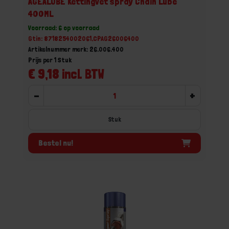
AGEALUBE Kettingvet spray Chain Lube
400ML
Voorraad: 6 op voorraad
Gtin: 8718254002061,CPAG26006400
Artikelnummer merk: 26.006.400
Prijs per 1 Stuk
€ 9,18 incl. BTW
-
+
Stuk
Bestel nu!