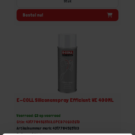
Stuk
Bestel nu!
E-COLL Siliconenspray Efficient WE 400ML
Voorraad: 63 op voorraad
Gtin: 4317784565103,CPED70602613
Artikelnummer merk: 4317784565103
Prijs per 1 Stuk