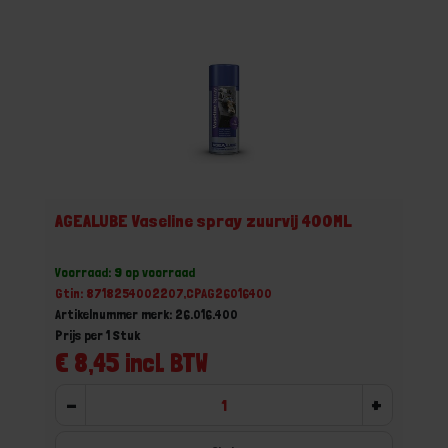
AGEALUBE Vaseline spray zuurvij 400ML
Voorraad: 9 op voorraad
Gtin: 8718254002207,CPAG26016400
Artikelnummer merk: 26.016.400
Prijs per 1 Stuk
€ 8,45 incl. BTW
-
+