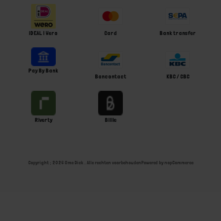
iDEAL | Wero
Card
Bank transfer
Pay By Bank
Bancontact
KBC / CBC
Riverty
Billie
Copyright ; 2026 Ome Dick . Alle rechten voorbehouden
Powered by
nopCommerce