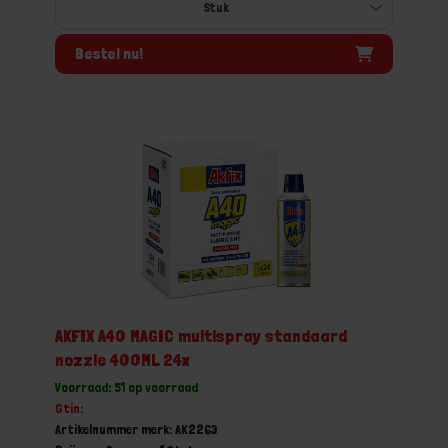
Bestel nu!
AKFIX A40 MAGIC multispray standaard
nozzle 400ML 24x
Voorraad: 51 op voorraad
Gtin:
Artikelnummer merk: AK2263