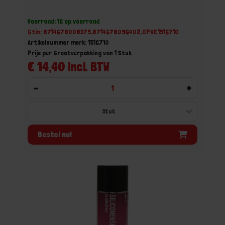
Voorraad: 16 op voorraad
Gtin: 8714678008375,8714678096402,CPKE1516710
Artikelnummer merk: 1516710
Prijs per Grootverpakking van 1 Stuk
€ 14,40 incl. BTW
-
+
Bestel nu!