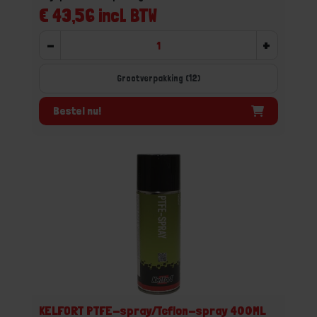
€ 43,56 incl. BTW
-
+
Grootverpakking (12)
Bestel nu!
KELFORT PTFE-spray/Teflon-spray 400ML