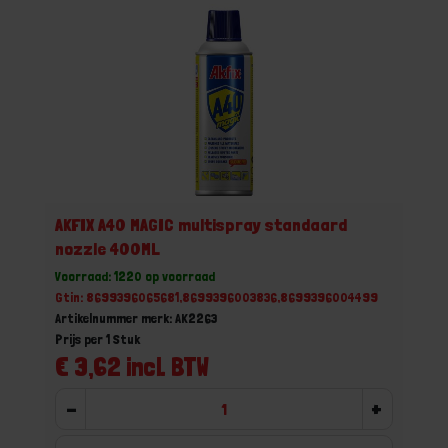
AKFIX A40 MAGIC multispray standaard
nozzle 400ML
Voorraad: 1220 op voorraad
Gtin: 8699396065681,8699396003836,8699396004499
Artikelnummer merk: AK2263
Prijs per 1 Stuk
€ 3,62 incl. BTW
-
+