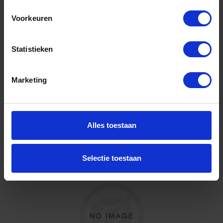
Voorkeuren
Niet op voorraad, levertijd 1 tot meerdere werkdagen
Gtin: 0783929400471,BBKO1507966
Artikelnummer merk: 1507966
Statistieken
Prijs per 1 Stuk
€ 14,90 incl. BTW
Marketing
-
+
Stuk
Alles toestaan
Bestel nu!
Selectie toestaan