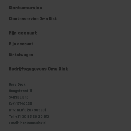
Klantenservice
Klantenservice Ome Dick
Mijn account
Mijn account
Winkelwagen
Bedrijfsgegevens Ome Dick
Ome Dick
Hoogstraat 11
5469EL Erp
KvK: 17140625
BTW: NL810287985B01
Tel: +31 (0) 85 20 20 913
Email: info@omedick.nl