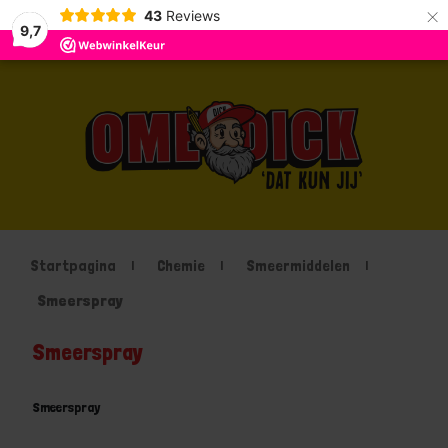
×
43
Reviews
9,7
Startpagina
Chemie
Smeermiddelen
Smeerspray
Smeerspray
Smeerspray