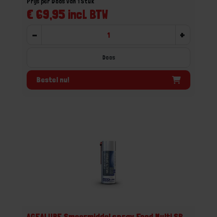
Prijs per Doos van 1 Stuk
€ 69,95 incl. BTW
-
+
Doos
Bestel nu!
AGEALUBE Smeermiddel spray Food Multi SP