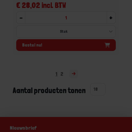
€ 28,02 incl. BTW
-
+
Bestel nu!
1
2
Aantal producten tonen
Nieuwsbrief