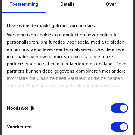
Toestemming
Details
Over
Deze website maakt gebruik van cookies
GEBR. BODEGRAVEN Paalbeveiliging TV Ø70MM
We gebruiken cookies om content en advertenties te
personaliseren, om functies voor social media te bieden
en om ons websiteverkeer te analyseren. Ook delen we
Niet op voorraad, levertijd 1 tot meerdere werkdagen
Gtin: 8714318059224
informatie over uw gebruik van onze site met onze
Artikelnummer merk: 714920.B001
partners voor social media, adverteren en analyse. Deze
Prijs per 1 Stuk
partners kunnen deze gegevens combineren met andere
€ 31,46 incl. BTW
informatie die u aan ze heeft verstrekt of die ze hebben
verzameld op basis van uw gebruik van hun services.
-
+
Toestemmingsselectie
Stuk
Noodzakelijk
Bestel nu!
Voorkeuren