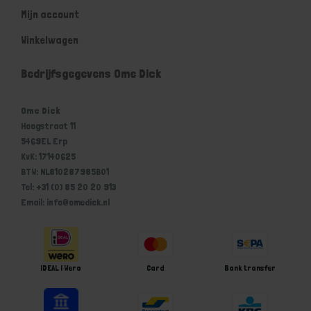
Mijn account
Winkelwagen
Bedrijfsgegevens Ome Dick
Ome Dick
Hoogstraat 11
5469EL Erp
KvK: 17140625
BTW: NL810287985B01
Tel: +31 (0) 85 20 20 913
Email: info@omedick.nl
iDEAL | Wero
Card
Bank transfer