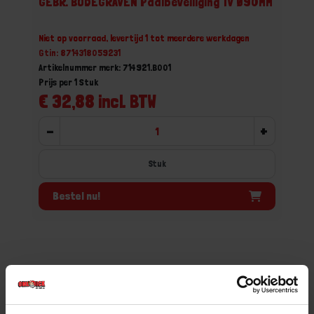
GEBR. BODEGRAVEN Paalbeveiliging TV Ø90MM
Niet op voorraad, levertijd 1 tot meerdere werkdagen
Gtin: 8714318059231
Artikelnummer merk: 714921.B001
Prijs per 1 Stuk
€ 32,88 incl. BTW
-
+
Stuk
Bestel nu!