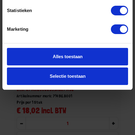
Statistieken
Marketing
Alles toestaan
GEBR. BODEGRAVEN Anti-klimbeugel TV
40X5MM
Selectie toestaan
Niet op voorraad, levertijd 1 tot meerdere werkdagen
Gtin: 8714318008895,BMBO71496
Artikelnummer merk: 71496.B001
Prijs per 1 Stuk
€ 18,02 incl. BTW
-
+