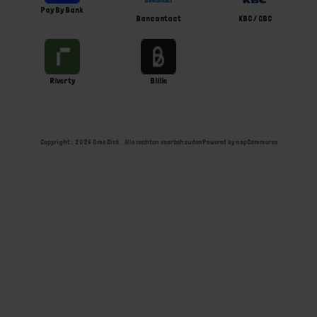
Pay By Bank
Bancontact
KBC / CBC
Riverty
Billie
Copyright ; 2026 Ome Dick . Alle rechten voorbehouden
Powered by
nopCommerce