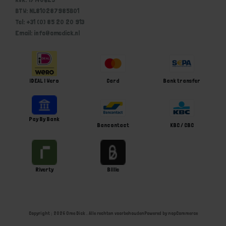
BTW: NL810287985B01
Tel: +31 (0) 85 20 20 913
Email: info@omedick.nl
iDEAL | Wero
Card
Bank transfer
Pay By Bank
Bancontact
KBC / CBC
Riverty
Billie
Copyright ; 2026 Ome Dick . Alle rechten voorbehouden
Powered by
nopCommerce