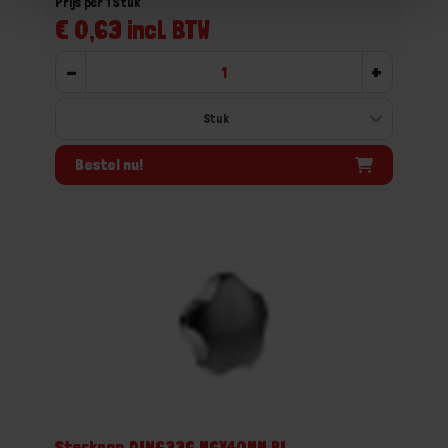
Prijs per 1 Stuk
€ 0,63 incl. BTW
-
+
Bestel nu!
Sterknop DIN6336 M6X40MM BI