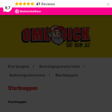
×
47
Reviews
9,7
Startpagina
Bevestigingsmaterialen
Bedieningselementen
Sterknoppen
Sterknoppen
Sterknoppen