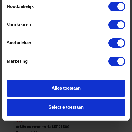
Toestemmingsselectie
Noodzakelijk
Bestel nu!
Voorkeuren
Statistieken
Marketing
Alles toestaan
Sterknop DIN6336 M6X32MM BI
Selectie toestaan
Niet op voorraad, levertijd 1 tot meerdere werkdagen
Gtin:
Artikelnummer merk: 335103206