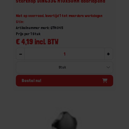
Sterknop DIN6336 M10X50MM doorlopend
Niet op voorraad, levertijd 1 tot meerdere werkdagen
Gtin:
Artikelnummer merk: 6114045
Prijs per 1 Stuk
€ 4,19 incl. BTW
-
+
Bestel nu!