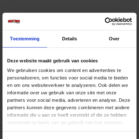
Toestemming
Details
Over
Deze website maakt gebruik van cookies
Sterknop DIN6336 M5X32MM BI
We gebruiken cookies om content en advertenties te
personaliseren, om functies voor social media te bieden
en om ons websiteverkeer te analyseren. Ook delen we
Niet op voorraad, levertijd 1 tot meerdere werkdagen
Gtin:
informatie over uw gebruik van onze site met onze
Artikelnummer merk: 335103205
partners voor social media, adverteren en analyse. Deze
Prijs per 1 Stuk
partners kunnen deze gegevens combineren met andere
€ 0,56 incl. BTW
informatie die u aan ze heeft verstrekt of die ze hebben
verzameld op basis van uw gebruik van hun services.
-
+