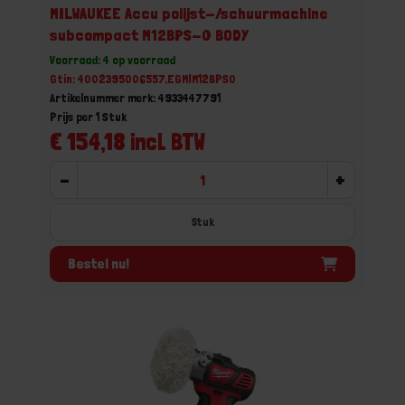
MILWAUKEE Accu polijst-/schuurmachine
subcompact M12BPS-0 BODY
Voorraad: 4 op voorraad
Gtin: 4002395006557,EGMIM12BPS0
Artikelnummer merk: 4933447791
Prijs per 1 Stuk
€ 154,18 incl. BTW
-
+
Stuk
Bestel nu!