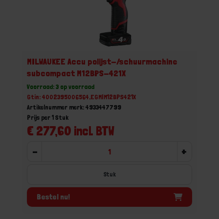
MILWAUKEE Accu polijst-/schuurmachine
subcompact M12BPS-421X
Voorraad: 3 op voorraad
Gtin: 4002395006564,EGMIM12BPS421X
Artikelnummer merk: 4933447799
Prijs per 1 Stuk
€ 277,60 incl. BTW
-
+
Stuk
Bestel nu!