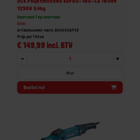
DCK Polijstmachine KSP05-180-EA 180MM
1250W 3.4kg
Voorraad: 1 op voorraad
Gtin:
Artikelnummer merk: 6000006742
Prijs per 1 Stuk
€ 149,99 incl. BTW
-
+
Stuk
Bestel nu!