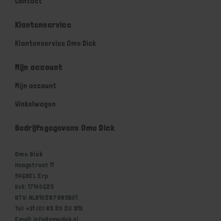
Contact
Klantenservice
Klantenservice Ome Dick
Mijn account
Mijn account
Winkelwagen
Bedrijfsgegevens Ome Dick
Ome Dick
Hoogstraat 11
5469EL Erp
KvK: 17140625
BTW: NL810287985B01
Tel: +31 (0) 85 20 20 913
Email: info@omedick.nl