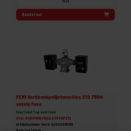
Stuk
Bestel nu!
FEMI Werkbankpolijstmachine 213 750W
enkele fase
Voorraad: 1 op voorraad
Gtin: 8025191801306,EGFEMF213
Artikelnummer merk: 6000005453
Prijs per 1 Stuk