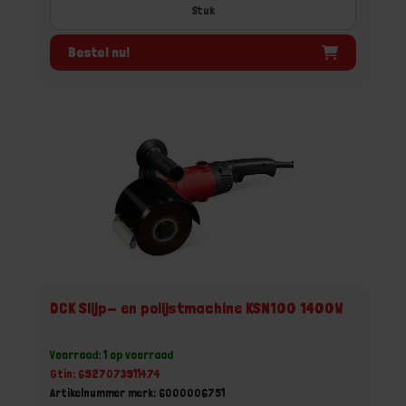
Stuk
Bestel nu!
DCK Slijp- en polijstmachine KSN100 1400W
Voorraad: 1 op voorraad
Gtin: 6927073911474
Artikelnummer merk: 6000006751