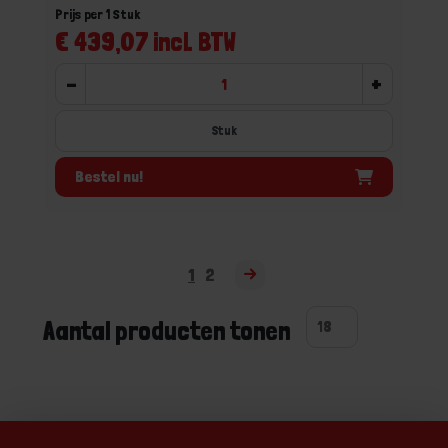
Prijs per 1 Stuk
€ 439,07 incl. BTW
-
+
Stuk
Bestel nu!
1
2
Aantal producten tonen