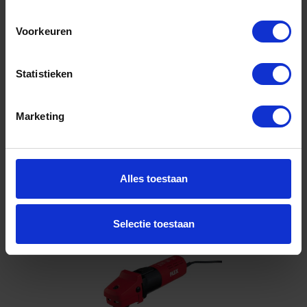
fasen
Voorkeuren
Niet op voorraad, levertijd 1 tot meerdere werkdagen
Gtin: 8025191801313
Artikelnummer merk: 6000005454
Statistieken
Prijs per 1 Stuk
€ 1103,58 incl. BTW
Marketing
-
+
Stuk
Alles toestaan
Bestel nu!
Selectie toestaan