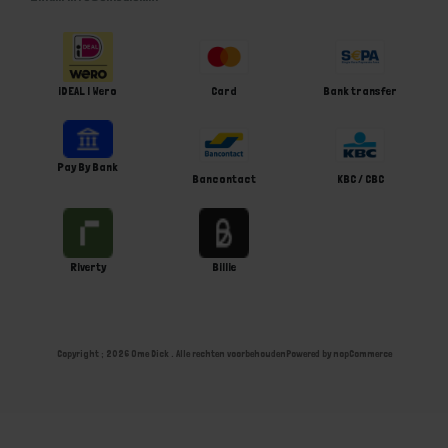
iDEAL | Wero
Card
Bank transfer
Pay By Bank
Bancontact
KBC / CBC
Riverty
Billie
Copyright ; 2026 Ome Dick . Alle rechten voorbehouden
Powered by
nopCommerce