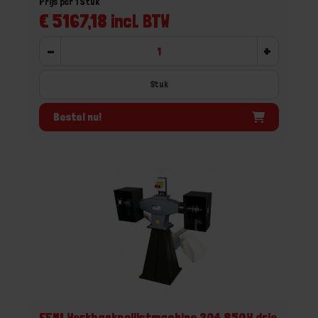
Prijs per 1 Stuk
€ 5167,18 incl. BTW
-
+
Stuk
Bestel nu!
FEMI Werkbankpolijstmachine 204 850W drie