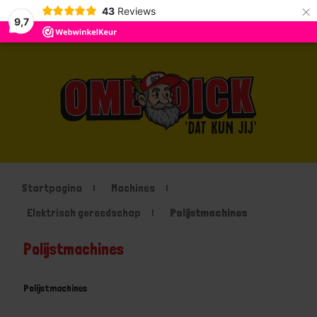
×
43
Reviews
9,7
Startpagina
Machines
Elektrisch gereedschap
Polijstmachines
Polijstmachines
Polijstmachines