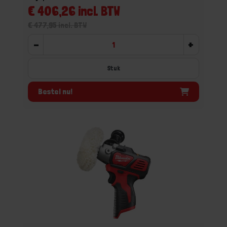
€ 406,26 incl. BTW
€ 477,95 incl. BTW
-
+
Stuk
Bestel nu!