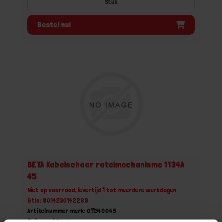
Stuk
Bestel nu!
BETA Kabelschaar ratelmechanisme 1134A
45
Niet op voorraad, levertijd 1 tot meerdere werkdagen
Gtin: 8014230142289
Artikelnummer merk: 011340045
Prijs per 1 Stuk