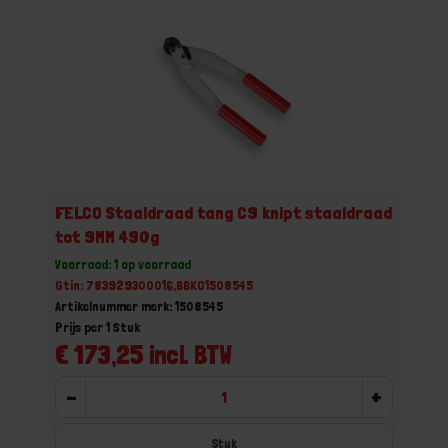
FELCO Staaldraad tang C9 knipt staaldraad
tot 9MM 490g
Voorraad: 1 op voorraad
Gtin: 783929300016,BBKO1508545
Artikelnummer merk: 1508545
Prijs per 1 Stuk
€ 173,25 incl. BTW
-
+
Stuk