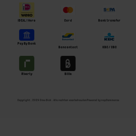
iDEAL | Wero
Card
Bank transfer
Pay By Bank
Bancontact
KBC / CBC
Riverty
Billie
Copyright ; 2026 Ome Dick . Alle rechten voorbehouden
Powered by
nopCommerce