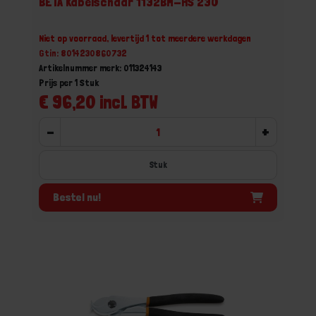
BETA Kabelschaar 1132BM-HS 230
Niet op voorraad, levertijd 1 tot meerdere werkdagen
Gtin: 8014230860732
Artikelnummer merk: 011324143
Prijs per 1 Stuk
€ 96,20 incl. BTW
-
+
Stuk
Bestel nu!