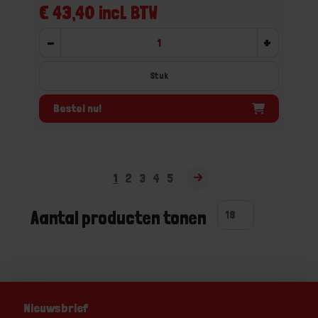
€ 43,40 incl. BTW
-
+
Stuk
Bestel nu!
1
2
3
4
5
Aantal producten tonen
Nieuwsbrief