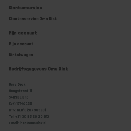
Klantenservice
Klantenservice Ome Dick
Mijn account
Mijn account
Winkelwagen
Bedrijfsgegevens Ome Dick
Ome Dick
Hoogstraat 11
5469EL Erp
KvK: 17140625
BTW: NL810287985B01
Tel: +31 (0) 85 20 20 913
Email: info@omedick.nl