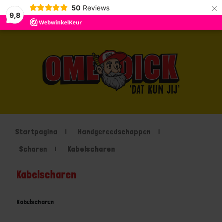
×
50
Reviews
9,8
Startpagina
Handgereedschappen
Scharen
Kabelscharen
Kabelscharen
Kabelscharen