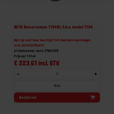
BETA Reservemes 1134RL t.b.v. model 1134
Niet op voorraad, levertijd 1 tot meerdere werkdagen
Gtin: 8014230110974
Artikelnummer merk: 011340132
Prijs per 1 Stuk
€ 223,61 incl. BTW
-
+
Stuk
Bestel nu!