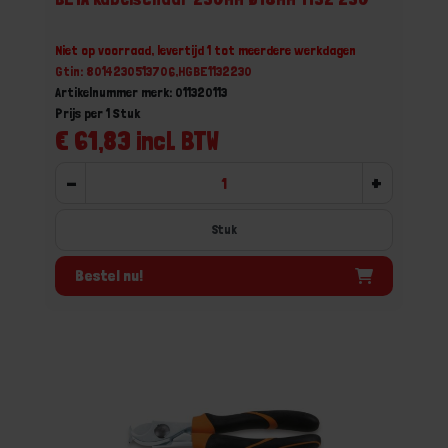
Niet op voorraad, levertijd 1 tot meerdere werkdagen
Gtin: 8014230513706,HGBE1132230
Artikelnummer merk: 011320113
Prijs per 1 Stuk
€ 61,83 incl. BTW
-
+
Stuk
Bestel nu!