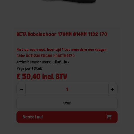
BETA Kabelschaar 170MM Ø14MM 1132 170
Niet op voorraad, levertijd 1 tot meerdere werkdagen
Gtin: 8014230513690,HGBE1132170
Artikelnummer merk: 011320107
Prijs per 1 Stuk
€ 50,40 incl. BTW
-
+
Stuk
Bestel nu!