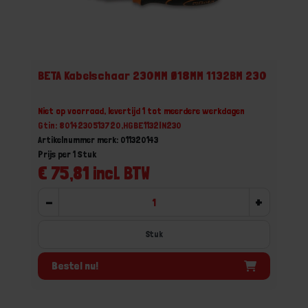
BETA Kabelschaar 230MM Ø18MM 1132BM 230
Niet op voorraad, levertijd 1 tot meerdere werkdagen
Gtin: 8014230513720,HGBE1132IN230
Artikelnummer merk: 011320143
Prijs per 1 Stuk
€ 75,81 incl. BTW
-
+
Stuk
Bestel nu!