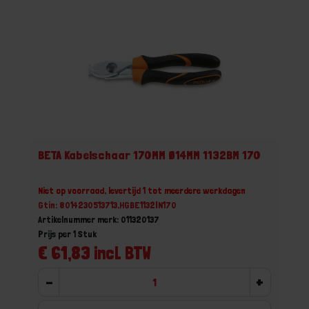
BETA Kabelschaar 170MM Ø14MM 1132BM 170
Niet op voorraad, levertijd 1 tot meerdere werkdagen
Gtin: 8014230513713,HGBE1132IN170
Artikelnummer merk: 011320137
Prijs per 1 Stuk
€ 61,83 incl. BTW
-
+