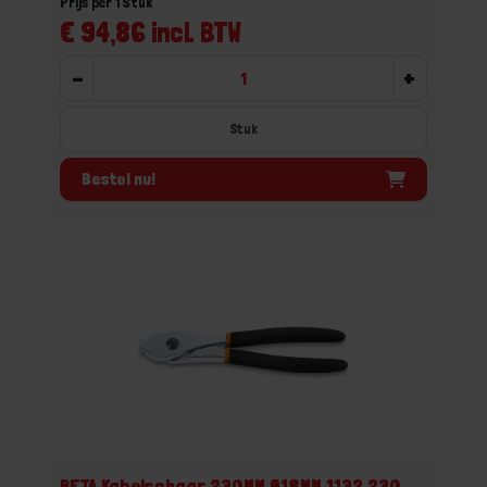
Prijs per 1 Stuk
€ 94,86 incl. BTW
-
+
Stuk
Bestel nu!
BETA Kabelschaar 230MM Ø18MM 1132 230