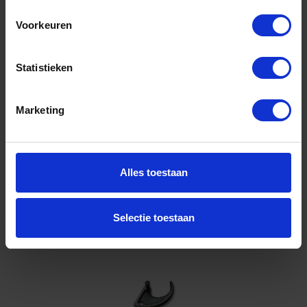
Voorkeuren
Niet op voorraad, levertijd 1 tot meerdere werkdagen
Gtin: 8014230581019
Artikelnummer merk: 011330011
Statistieken
Prijs per 1 Stuk
€ 129,59 incl. BTW
Marketing
-
+
Stuk
Alles toestaan
Bestel nu!
Selectie toestaan