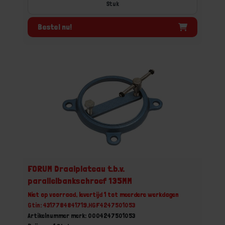
Stuk
Bestel nu!
FORUM Draaiplateau t.b.v.
parallelbankschroef 135MM
Niet op voorraad, levertijd 1 tot meerdere werkdagen
Gtin: 4317784841719,HGF4247501053
Artikelnummer merk: 0004247501053