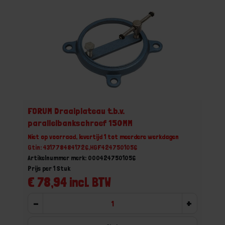
FORUM Draaiplateau t.b.v.
parallelbankschroef 150MM
Niet op voorraad, levertijd 1 tot meerdere werkdagen
Gtin: 4317784841726,HGF4247501056
Artikelnummer merk: 0004247501056
Prijs per 1 Stuk
€ 78,94 incl. BTW
-
+