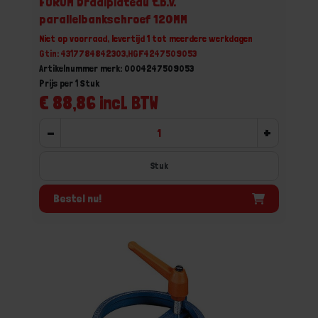
FORUM Draaiplateau t.b.v.
parallelbankschroef 120MM
Niet op voorraad, levertijd 1 tot meerdere werkdagen
Gtin: 4317784842303,HGF4247509053
Artikelnummer merk: 0004247509053
Prijs per 1 Stuk
€ 88,86 incl. BTW
-
+
Stuk
Bestel nu!