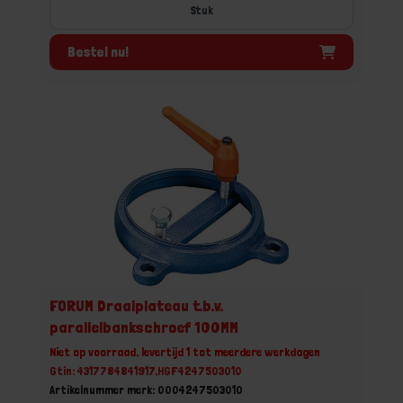
Stuk
Bestel nu!
FORUM Draaiplateau t.b.v.
parallelbankschroef 100MM
Niet op voorraad, levertijd 1 tot meerdere werkdagen
Gtin: 4317784841917,HGF4247503010
Artikelnummer merk: 0004247503010