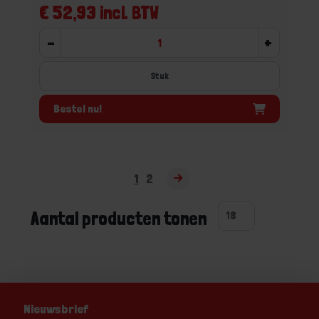
€ 52,93 incl. BTW
-
+
Stuk
Bestel nu!
1
2
Aantal producten tonen
Nieuwsbrief