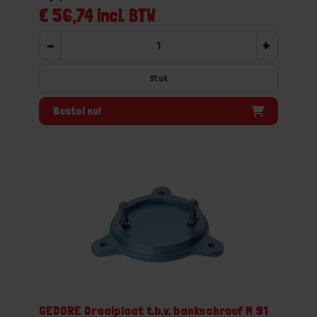
€ 56,74 incl. BTW
-
+
Stuk
Bestel nu!
GEDORE Draaiplaat t.b.v. bankschroef M 91