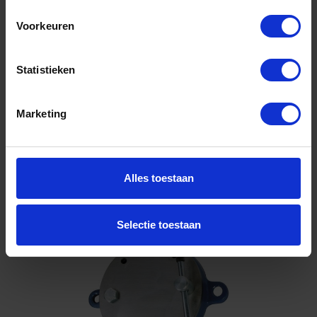
parallelbankschroef 160MM
Voorkeuren
Niet op voorraad, levertijd 1 tot meerdere werkdagen
Gtin: 4317784841948,HGF4247503019
Artikelnummer merk: 0004247503019
Statistieken
Prijs per 1 Stuk
€ 91,50 incl. BTW
Marketing
-
+
Stuk
Alles toestaan
Bestel nu!
Selectie toestaan