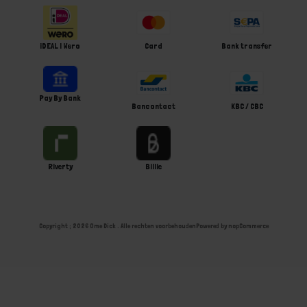
iDEAL | Wero
Card
Bank transfer
Pay By Bank
Bancontact
KBC / CBC
Riverty
Billie
Copyright ; 2026 Ome Dick . Alle rechten voorbehouden
Powered by
nopCommerce