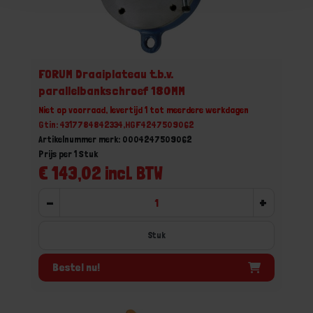
FORUM Draaiplateau t.b.v.
parallelbankschroef 180MM
Niet op voorraad, levertijd 1 tot meerdere werkdagen
Gtin: 4317784842334,HGF4247509062
Artikelnummer merk: 0004247509062
Prijs per 1 Stuk
€ 143,02 incl. BTW
-
+
Stuk
Bestel nu!