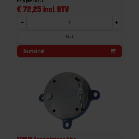
Prijs per 1 Stuk
€ 72,25 incl. BTW
-
+
Stuk
Bestel nu!
FORUM Draaiplateau t.b.v.