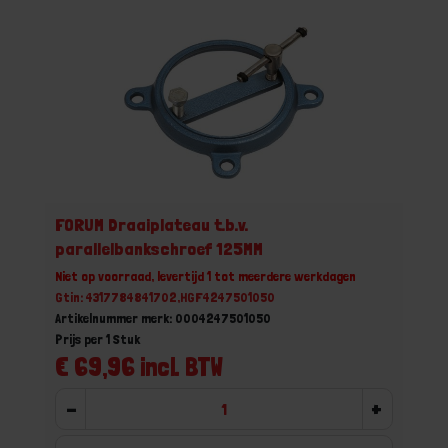
FORUM Draaiplateau t.b.v.
parallelbankschroef 125MM
Niet op voorraad, levertijd 1 tot meerdere werkdagen
Gtin: 4317784841702,HGF4247501050
Artikelnummer merk: 0004247501050
Prijs per 1 Stuk
€ 69,96 incl. BTW
-
+