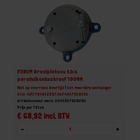
FORUM Draaiplateau t.b.v.
parallelbankschroef 100MM
Niet op voorraad, levertijd 1 tot meerdere werkdagen
Gtin: 4317784842297,HGF4247509050
Artikelnummer merk: 0004247509050
Prijs per 1 Stuk
€ 68,92 incl. BTW
-
+