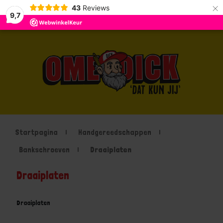
×
43
Reviews
9,7
Startpagina
Handgereedschappen
Bankschroeven
Draaiplaten
Draaiplaten
Draaiplaten