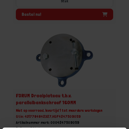
Stuk
Bestel nu!
FORUM Draaiplateau t.b.v.
parallelbankschroef 160MM
Niet op voorraad, levertijd 1 tot meerdere werkdagen
Gtin: 4317784842327,HGF4247509059
Artikelnummer merk: 0004247509059
Prijs per 1 Stuk