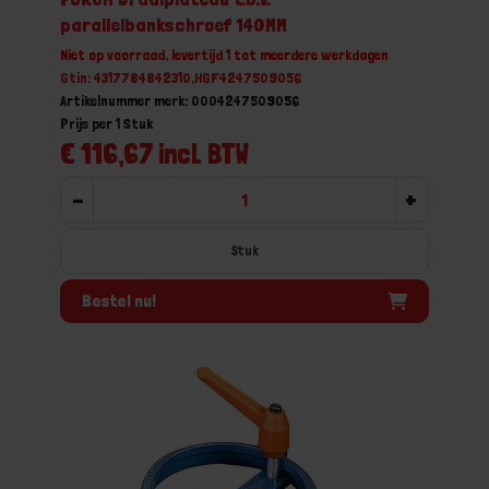
parallelbankschroef 140MM
Niet op voorraad, levertijd 1 tot meerdere werkdagen
Gtin: 4317784842310,HGF4247509056
Artikelnummer merk: 0004247509056
Prijs per 1 Stuk
€ 116,67 incl. BTW
-
+
Stuk
Bestel nu!