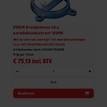
FORUM Draaiplateau t.b.v.
parallelbankschroef 120MM
Niet op voorraad, levertijd 1 tot meerdere werkdagen
Gtin: 4317784841924,HGF4247503013
Artikelnummer merk: 0004247503013
Prijs per 1 Stuk
€ 75,13 incl. BTW
-
+
Stuk
Bestel nu!