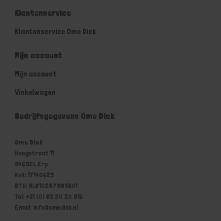
Klantenservice
Klantenservice Ome Dick
Mijn account
Mijn account
Winkelwagen
Bedrijfsgegevens Ome Dick
Ome Dick
Hoogstraat 11
5469EL Erp
KvK: 17140625
BTW: NL810287985B01
Tel: +31 (0) 85 20 20 913
Email: info@omedick.nl