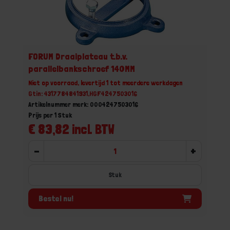
FORUM Draaiplateau t.b.v.
parallelbankschroef 140MM
Niet op voorraad, levertijd 1 tot meerdere werkdagen
Gtin: 4317784841931,HGF4247503016
Artikelnummer merk: 0004247503016
Prijs per 1 Stuk
€ 83,82 incl. BTW
-
+
Stuk
Bestel nu!