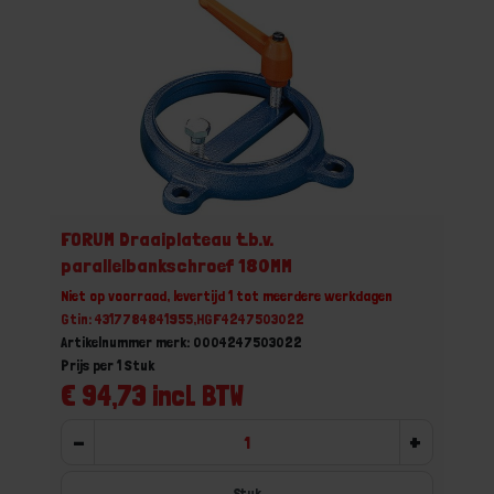
FORUM Draaiplateau t.b.v.
parallelbankschroef 180MM
Niet op voorraad, levertijd 1 tot meerdere werkdagen
Gtin: 4317784841955,HGF4247503022
Artikelnummer merk: 0004247503022
Prijs per 1 Stuk
€ 94,73 incl. BTW
-
+
Stuk