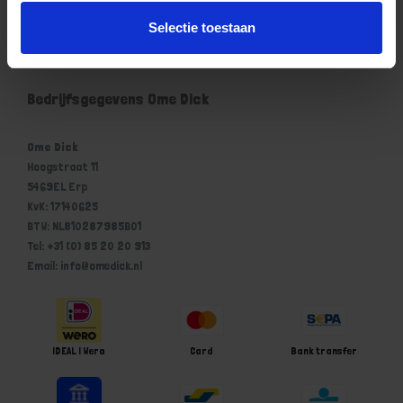
Mijn account
Selectie toestaan
Winkelwagen
Bedrijfsgegevens Ome Dick
Ome Dick
Hoogstraat 11
5469EL Erp
KvK: 17140625
BTW: NL810287985B01
Tel: +31 (0) 85 20 20 913
Email: info@omedick.nl
iDEAL | Wero
Card
Bank transfer