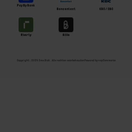
Pay By Bank
Bancontact
KBC / CBC
Riverty
Billie
Copyright ; 2026 Ome Dick . Alle rechten voorbehouden
Powered by
nopCommerce