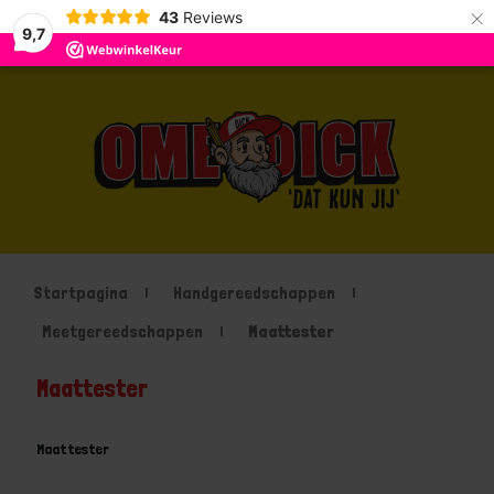
×
43
Reviews
9,7
Startpagina
Handgereedschappen
Meetgereedschappen
Maattester
Maattester
Maattester