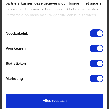
partners kunnen deze gegevens combineren met andere
informatie die u aan ze heeft verstrekt of die ze hebben
Informatie
verzameld op basis van uw gebruik van hun services.
Sitemap
Algemene voorwaarden Ome Dick
Toestemmingsselectie
Noodzakelijk
Over Ome Dick
Klachtenregeling Ome Dick
Voorkeuren
Retouren & Garantie Ome Dick
Statistieken
Privacyverklaring Ome Dick
Contact
Marketing
Klantenservice
Klantenservice Ome Dick
Alles toestaan
Mijn account