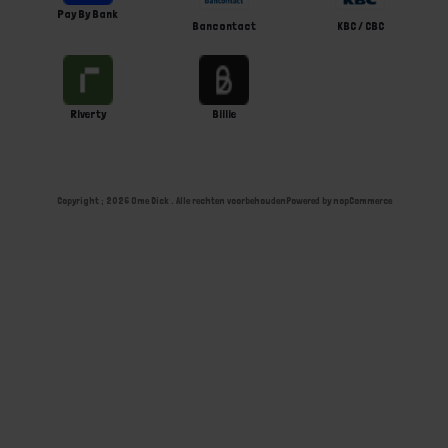
Pay By Bank
Bancontact
KBC / CBC
Riverty
Billie
Copyright ; 2026 Ome Dick . Alle rechten voorbehouden
Powered by
nopCommerce