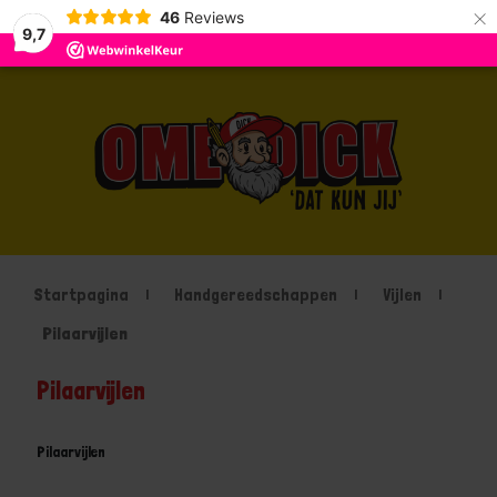
×
46
Reviews
9,7
Startpagina
Handgereedschappen
Vijlen
Pilaarvijlen
Pilaarvijlen
Pilaarvijlen