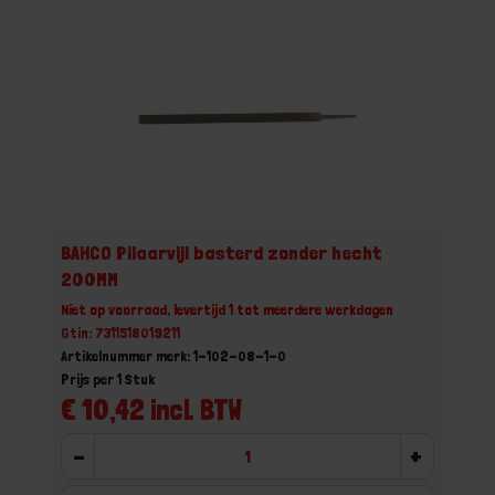
BAHCO Pilaarvijl basterd zonder hecht
200MM
Niet op voorraad, levertijd 1 tot meerdere werkdagen
Gtin: 7311518019211
Artikelnummer merk: 1-102-08-1-0
Prijs per 1 Stuk
€ 10,42 incl. BTW
-
+