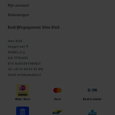
Mijn account
Winkelwagen
Bedrijfsgegevens Ome Dick
Ome Dick
Hoogstraat 11
5469EL Erp
KvK: 17140625
BTW: NL810287985B01
Tel: +31 (0) 85 20 20 913
Email: info@omedick.nl
iDEAL | Wero
Card
Bank transfer