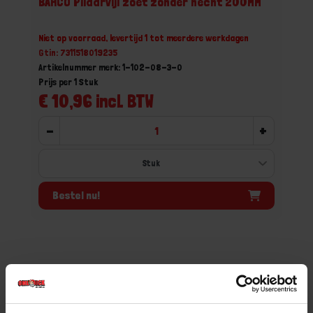
BAHCO Pilaarvijl zoet zonder hecht 200MM
Niet op voorraad, levertijd 1 tot meerdere werkdagen
Gtin: 7311518019235
Artikelnummer merk: 1-102-08-3-0
Prijs per 1 Stuk
€ 10,96 incl. BTW
-
+
Bestel nu!