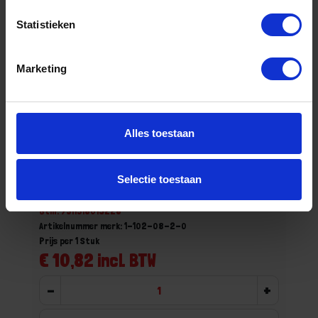
Statistieken
Marketing
Alles toestaan
BAHCO Pilaarvijl halfzoet zonder hecht
200MM
Selectie toestaan
Niet op voorraad, levertijd 1 tot meerdere werkdagen
Gtin: 7311518019228
Artikelnummer merk: 1-102-08-2-0
Prijs per 1 Stuk
€ 10,82 incl. BTW
-
+