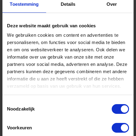
Toestemming
Details
Over
Deze website maakt gebruik van cookies
BAHCO Pilaarvijl zoet zonder hecht 150MM
We gebruiken cookies om content en advertenties te
personaliseren, om functies voor social media te bieden
en om ons websiteverkeer te analyseren. Ook delen we
Niet op voorraad, levertijd 1 tot meerdere werkdagen
Gtin: 7311518019204
informatie over uw gebruik van onze site met onze
Artikelnummer merk: 1-102-06-3-0
partners voor social media, adverteren en analyse. Deze
Prijs per 1 Stuk
partners kunnen deze gegevens combineren met andere
€ 9,24 incl. BTW
informatie die u aan ze heeft verstrekt of die ze hebben
verzameld op basis van uw gebruik van hun services.
-
+
Toestemmingsselectie
Noodzakelijk
Bestel nu!
Voorkeuren