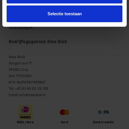
Mijn account
Selectie toestaan
Mijn account
Winkelwagen
Bedrijfsgegevens Ome Dick
Ome Dick
Hoogstraat 11
5469EL Erp
KvK: 17140625
BTW: NL810287985B01
Tel: +31 (0) 85 20 20 913
Email: info@omedick.nl
iDEAL | Wero
Card
Bank transfer