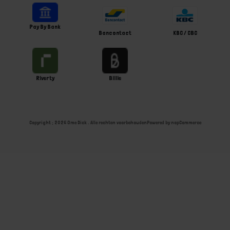
Pay By Bank
Bancontact
KBC / CBC
Riverty
Billie
Copyright ; 2026 Ome Dick . Alle rechten voorbehouden
Powered by
nopCommerce