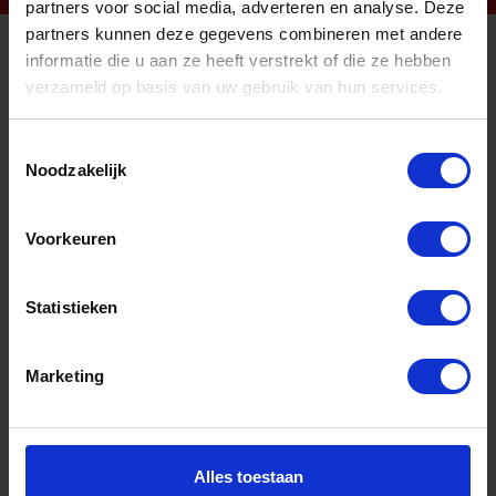
partners voor social media, adverteren en analyse. Deze
partners kunnen deze gegevens combineren met andere
informatie die u aan ze heeft verstrekt of die ze hebben
Informatie
verzameld op basis van uw gebruik van hun services.
Sitemap
Toestemmingsselectie
Algemene voorwaarden Ome Dick
Noodzakelijk
Over Ome Dick
Voorkeuren
Klachtenregeling Ome Dick
Retouren & Garantie Ome Dick
Statistieken
Privacyverklaring Ome Dick
Contact
Marketing
Klantenservice
Klantenservice Ome Dick
Alles toestaan