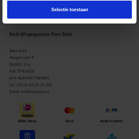
Mijn account
Selectie toestaan
Winkelwagen
Bedrijfsgegevens Ome Dick
Ome Dick
Hoogstraat 11
5469EL Erp
KvK: 17140625
BTW: NL810287985B01
Tel: +31 (0) 85 20 20 913
Email: info@omedick.nl
iDEAL | Wero
Card
Bank transfer