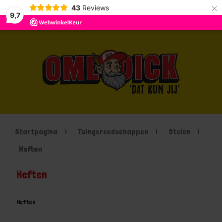
×
43
Reviews
9,7
Startpagina
Tuingereedschappen
Stelen
Heften
Heften
Heften