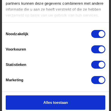
partners kunnen deze gegevens combineren met andere
informatie die u aan ze heeft verstrekt of die ze hebben
Informatie
verzameld op basis van uw gebruik van hun services.
Sitemap
Algemene voorwaarden Ome Dick
Toestemmingsselectie
Noodzakelijk
Over Ome Dick
Klachtenregeling Ome Dick
Voorkeuren
Retouren & Garantie Ome Dick
Statistieken
Privacyverklaring Ome Dick
Contact
Marketing
Klantenservice
Klantenservice Ome Dick
Alles toestaan
Mijn account