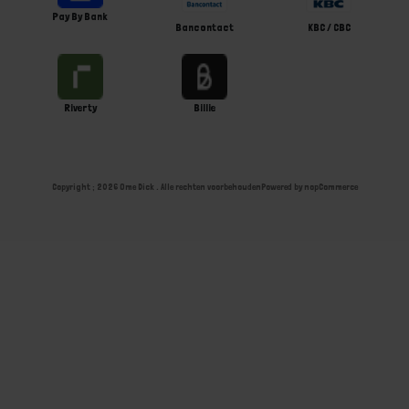
Pay By Bank
Bancontact
KBC / CBC
Riverty
Billie
Copyright ; 2026 Ome Dick . Alle rechten voorbehouden
Powered by
nopCommerce