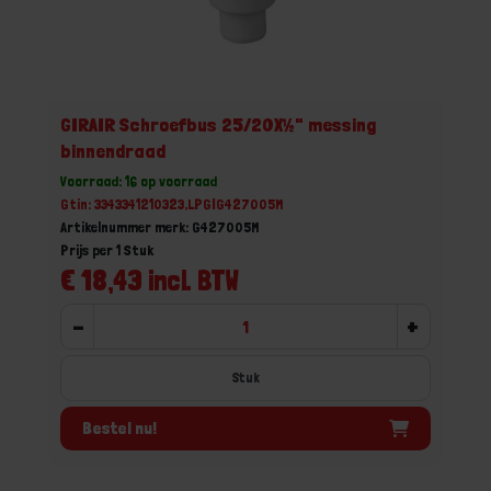
GIRAIR Schroefbus 25/20X½" messing
binnendraad
Voorraad: 16 op voorraad
Gtin: 3343341210323,LPGIG427005M
Artikelnummer merk: G427005M
Prijs per 1 Stuk
€ 18,43 incl. BTW
-
+
Stuk
Bestel nu!