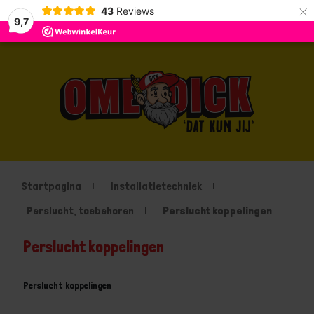
×
43
Reviews
9,7
Startpagina
Installatietechniek
Perslucht, toebehoren
Perslucht koppelingen
Perslucht koppelingen
Perslucht koppelingen