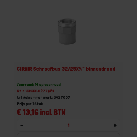
GIRAIR Schroefbus 32/25X¾" binnendraad
Voorraad: 14 op voorraad
Gtin: 3343340277624
Artikelnummer merk: G427007
Prijs per 1 Stuk
€ 13,16 incl. BTW
-
+