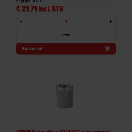
Prijs per 1 Stuk
€ 21,71 incl. BTW
-
+
Stuk
Bestel nu!
GIRAIR Schroefbus 40/32X1" binnendraad