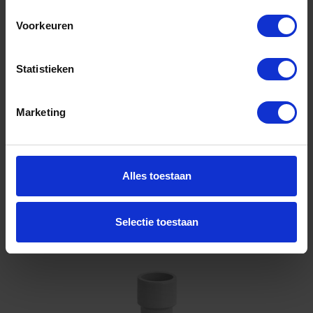
Voorkeuren
Voorraad: 7 op voorraad
Gtin:
Artikelnummer merk: G425003
Statistieken
Prijs per 1 Stuk
€ 4,26 incl. BTW
Marketing
-
+
Stuk
Alles toestaan
Bestel nu!
Selectie toestaan