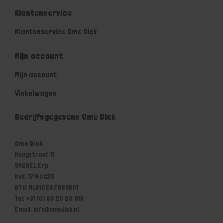
Klantenservice
Klantenservice Ome Dick
Mijn account
Mijn account
Winkelwagen
Bedrijfsgegevens Ome Dick
Ome Dick
Hoogstraat 11
5469EL Erp
KvK: 17140625
BTW: NL810287985B01
Tel: +31 (0) 85 20 20 913
Email: info@omedick.nl