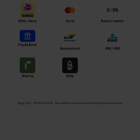
iDEAL | Wero
Card
Bank transfer
Pay By Bank
Bancontact
KBC / CBC
Riverty
Billie
Copyright ; 2026 Ome Dick . Alle rechten voorbehouden
Powered by
nopCommerce