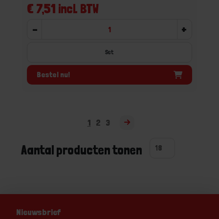
€ 7,51 incl. BTW
-
+
Set
Bestel nu!
1
2
3
Aantal producten tonen
Nieuwsbrief