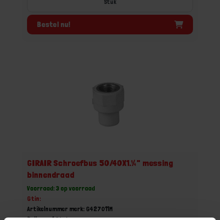
Stuk
Bestel nu!
GIRAIR Schroefbus 50/40X1.¼" messing
binnendraad
Voorraad: 3 op voorraad
Gtin:
Artikelnummer merk: G427011M
Prijs per 1 Stuk