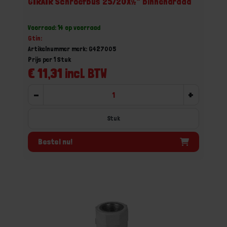
GIRAIR Schroefbus 25/20X½" binnendraad
Voorraad: 14 op voorraad
Gtin:
Artikelnummer merk: G427005
Prijs per 1 Stuk
€ 11,31 incl. BTW
-
+
Stuk
Bestel nu!