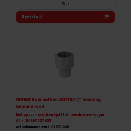
Stuk
Bestel nu!
GIRAIR Schroefbus 20/16X⅜" messing
binnendraad
Niet op voorraad, levertijd 1 tot meerdere werkdagen
Gtin: 3343341227925
Artikelnummer merk: G427003M