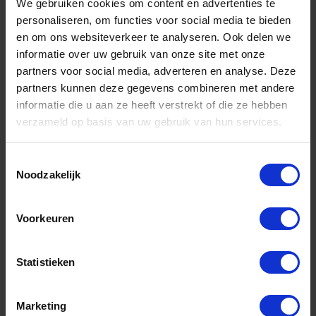
RUST-OLEUM Lijnentrekker markeerhendel
We gebruiken cookies om content en advertenties te
personaliseren, om functies voor social media te bieden
en om ons websiteverkeer te analyseren. Ook delen we
Niet op voorraad, levertijd 1 tot meerdere werkdagen
Gtin: 8715743017841,CPRUV2009
informatie over uw gebruik van onze site met onze
Artikelnummer merk: V2009
partners voor social media, adverteren en analyse. Deze
Prijs per 1 Stuk
partners kunnen deze gegevens combineren met andere
€ 200,99 incl. BTW
informatie die u aan ze heeft verstrekt of die ze hebben
verzameld op basis van uw gebruik van hun services.
-
+
Toestemmingsselectie
Noodzakelijk
Bestel nu!
Voorkeuren
Aantal producten tonen
Statistieken
Marketing