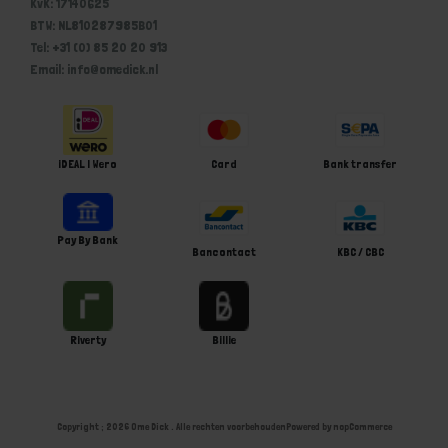
KvK: 17140625
BTW: NL810287985B01
Tel: +31 (0) 85 20 20 913
Email: info@omedick.nl
iDEAL | Wero
Card
Bank transfer
Pay By Bank
Bancontact
KBC / CBC
Riverty
Billie
Copyright ; 2026 Ome Dick . Alle rechten voorbehouden
Powered by
nopCommerce