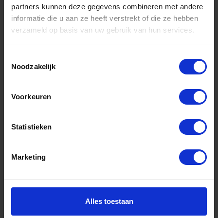
partners kunnen deze gegevens combineren met andere
informatie die u aan ze heeft verstrekt of die ze hebben
Informatie
verzameld op basis van uw gebruik van hun services.
Sitemap
Algemene voorwaarden Ome Dick
Toestemmingsselectie
Noodzakelijk
Over Ome Dick
Klachtenregeling Ome Dick
Voorkeuren
Retouren & Garantie Ome Dick
Statistieken
Privacyverklaring Ome Dick
Contact
Marketing
Klantenservice
Klantenservice Ome Dick
Alles toestaan
Mijn account