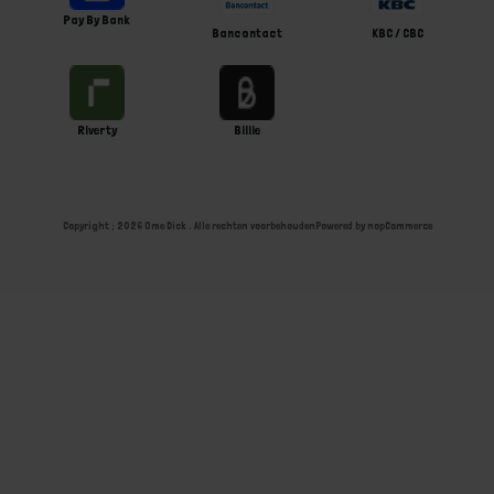
Pay By Bank
Bancontact
KBC / CBC
Riverty
Billie
Copyright ; 2026 Ome Dick . Alle rechten voorbehouden
Powered by
nopCommerce