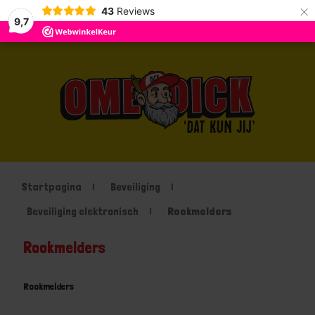
×
43
Reviews
9,7
Startpagina
Beveiliging
Beveiliging elektronisch
Rookmelders
Rookmelders
Rookmelders