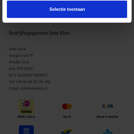
Mijn account
Selectie toestaan
Winkelwagen
Bedrijfsgegevens Ome Dick
Ome Dick
Hoogstraat 11
5469EL Erp
KvK: 17140625
BTW: NL810287985B01
Tel: +31 (0) 85 20 20 913
Email: info@omedick.nl
iDEAL | Wero
Card
Bank transfer