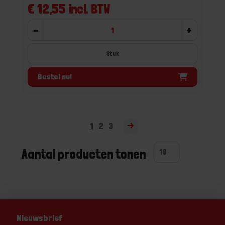
€ 12,55 incl. BTW
-
+
Stuk
Bestel nu!
1
2
3
Aantal producten tonen
Nieuwsbrief