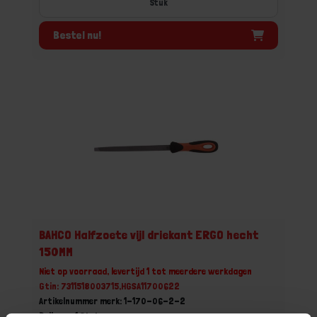
Stuk
Bestel nu!
BAHCO Halfzoete vijl driekant ERGO hecht
150MM
Niet op voorraad, levertijd 1 tot meerdere werkdagen
Gtin: 7311518003715,HGSA11700622
Artikelnummer merk: 1-170-06-2-2
Prijs per 1 Stuk