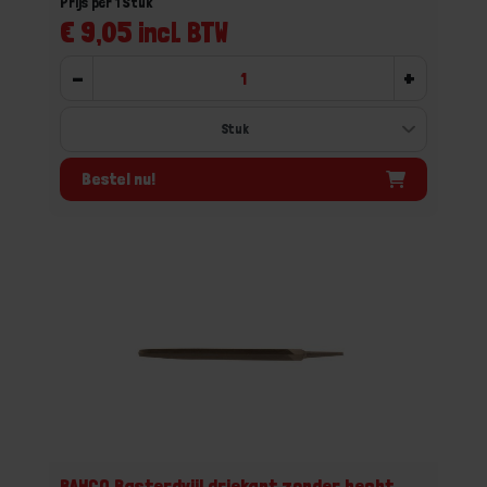
Prijs per 1 Stuk
€ 9,05 incl. BTW
-
+
Bestel nu!
BAHCO Basterdvijl driekant zonder hecht