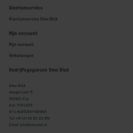
Klantenservice
Klantenservice Ome Dick
Mijn account
Mijn account
Winkelwagen
Bedrijfsgegevens Ome Dick
Ome Dick
Hoogstraat 11
5469EL Erp
KvK: 17140625
BTW: NL810287985B01
Tel: +31 (0) 85 20 20 913
Email: info@omedick.nl