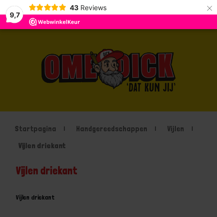
×
43
Reviews
9,7
Startpagina
Handgereedschappen
Vijlen
Vijlen driekant
Vijlen driekant
Vijlen driekant