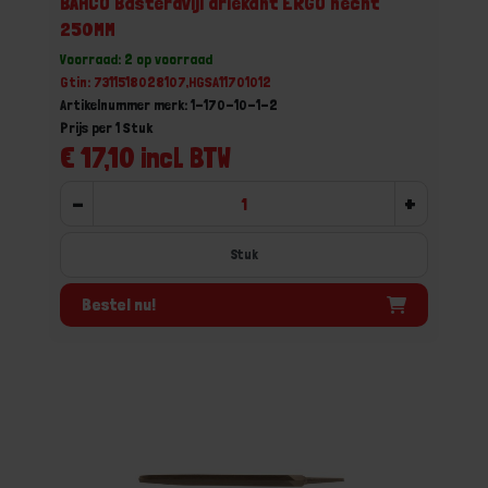
BAHCO Basterdvijl driekant ERGO hecht
250MM
Voorraad: 2 op voorraad
Gtin: 7311518028107,HGSA11701012
Artikelnummer merk: 1-170-10-1-2
Prijs per 1 Stuk
€ 17,10 incl. BTW
-
+
Stuk
Bestel nu!