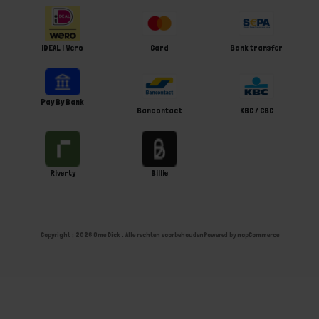
iDEAL | Wero
Card
Bank transfer
Pay By Bank
Bancontact
KBC / CBC
Riverty
Billie
Copyright ; 2026 Ome Dick . Alle rechten voorbehouden
Powered by
nopCommerce