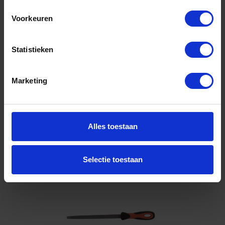
200MM
Voorkeuren
Niet op voorraad, levertijd 1 tot meerdere werkdagen
Gtin: 7311518003722
Artikelnummer merk: 1-170-08-2-2
Statistieken
Prijs per 1 Stuk
€ 13,81 incl. BTW
Marketing
-
+
Stuk
Alles toestaan
Bestel nu!
Selectie toestaan