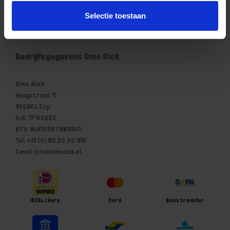
Mijn account
Selectie toestaan
Winkelwagen
Bedrijfsgegevens Ome Dick
Ome Dick
Hoogstraat 11
5469EL Erp
KvK: 17140625
BTW: NL810287985B01
Tel: +31 (0) 85 20 20 913
Email: info@omedick.nl
iDEAL | Wero
Card
Bank transfer