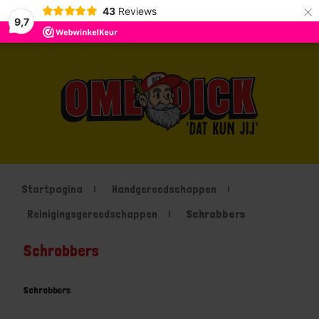
×
43
Reviews
9,7
Startpagina
Handgereedschappen
Reinigingsgereedschappen
Schrobbers
Schrobbers
Schrobbers