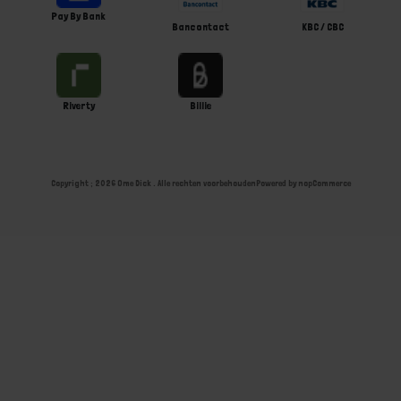
Pay By Bank
Bancontact
KBC / CBC
Riverty
Billie
Copyright ; 2026 Ome Dick . Alle rechten voorbehouden
Powered by
nopCommerce