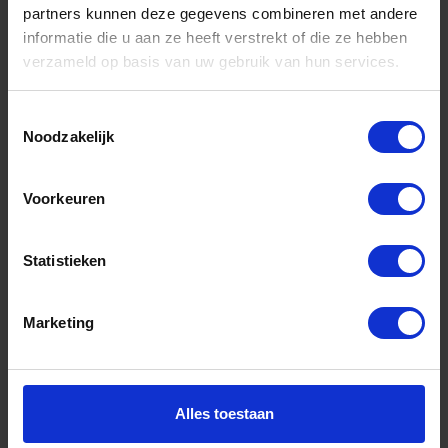
partners kunnen deze gegevens combineren met andere
informatie die u aan ze heeft verstrekt of die ze hebben
Informatie
verzameld op basis van uw gebruik van hun services.
Sitemap
Algemene voorwaarden Ome Dick
Toestemmingsselectie
Noodzakelijk
Over Ome Dick
Klachtenregeling Ome Dick
Voorkeuren
Retouren & Garantie Ome Dick
Statistieken
Privacyverklaring Ome Dick
Contact
Marketing
Klantenservice
Klantenservice Ome Dick
Alles toestaan
Mijn account