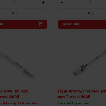
+
-
Stuk
Stuk
u!
Bestel nu!
e 1044 TRD met
IDEAL Grondwerkspade Ter
steel 80CM
met T-steel 80CM
aad, levertijd 1 tot meerdere
Voorraad: 1 op voorraad