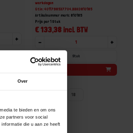
werkdagen
Gtin: 4011798537704,BBKO810185
Artikelnummer merk: 810185
Prijs per 1 Stuk
€ 133,38 incl. BTW
+
-
+
Stuk
Bestel nu!
Over
ntal producten tonen
 media te bieden en om ons
ze partners voor social
nformatie die u aan ze heeft