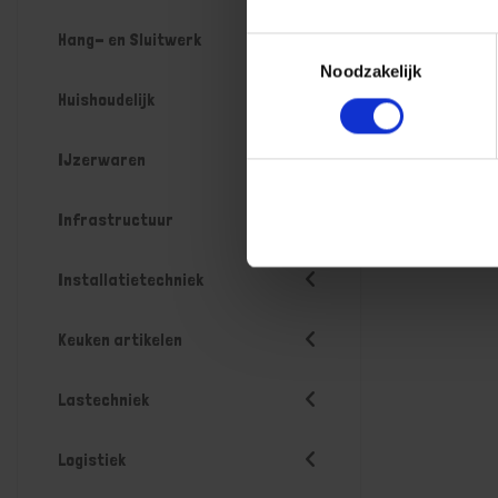
Hang- en Sluitwerk
Toestemmingsselectie
Noodzakelijk
Huishoudelijk
IJzerwaren
Infrastructuur
Installatietechniek
Keuken artikelen
Lastechniek
Logistiek