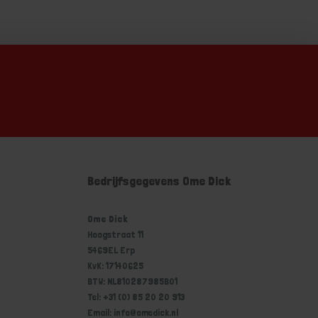
Bedrijfsgegevens Ome Dick
Ome Dick
Hoogstraat 11
5469EL Erp
KvK: 17140625
BTW: NL810287985B01
Tel: +31 (0) 85 20 20 913
Email: info@omedick.nl