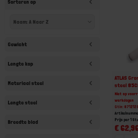
Sorteren op
Gewicht
Lengte kop
ATLAS Gro
Materiaal steel
steel 85C
Niet op voorr
werkdagen
Lengte steel
Gtin: 871212
Artikelnumme
Prijs per 1 St
Breedte blad
€ 62,96