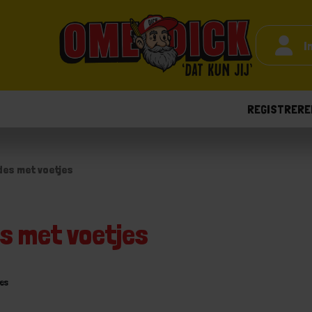
I
REGISTRERE
es met voetjes
s met voetjes
es