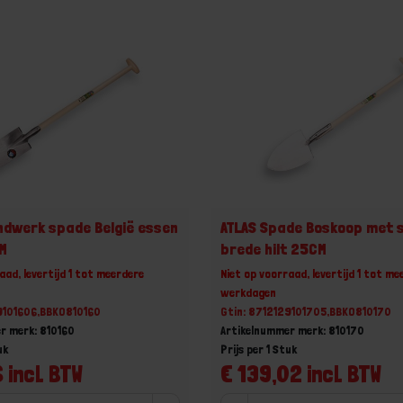
ndwerk spade België essen
ATLAS Spade Boskoop met s
M
brede hilt 25CM
aad, levertijd 1 tot meerdere
Niet op voorraad, levertijd 1 tot me
werkdagen
9101606,BBKO810160
Gtin: 8712129101705,BBKO810170
r merk: 810160
Artikelnummer merk: 810170
uk
Prijs per 1 Stuk
 incl. BTW
€ 139,02 incl. BTW