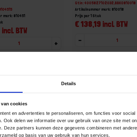
Gtin: 4005827102032,BBKO810018
9104515
Artikelnummer merk: 810018
r merk: 810451
Prijs per 1 Stuk
€ 138,19 incl. BTW
uk
 incl. BTW
-
+
Stuk
Stuk
u!
Bestel nu!
Details
Aa
 van cookies
ent en advertenties te personaliseren, om functies voor social
. Ook delen we informatie over uw gebruik van onze site met on
e. Deze partners kunnen deze gegevens combineren met andere i
erzameld op basis van uw gebruik van hun services.