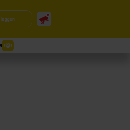
0
nloggen
N