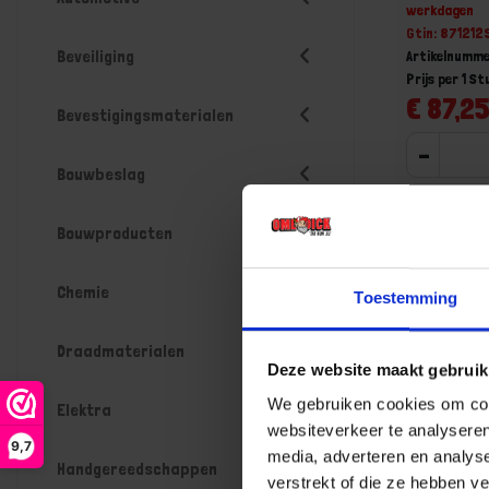
werkdagen
Gtin: 871212
Beveiliging
Artikelnumme
Prijs per 1 St
€ 87,25
Bevestigingsmaterialen
-
Bouwbeslag
Bouwproducten
Bestel n
Chemie
Toestemming
Draadmaterialen
Deze website maakt gebruik
We gebruiken cookies om cont
Elektra
websiteverkeer te analyseren
9,7
media, adverteren en analys
Handgereedschappen
verstrekt of die ze hebben v