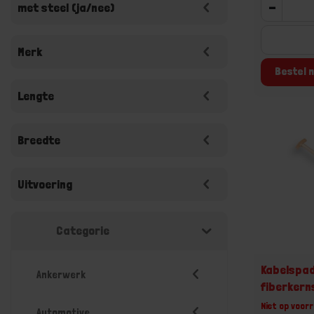
-
met steel (ja/nee)
Merk
Bestel n
Lengte
Breedte
Uitvoering
Categorie
Kabelspad
Ankerwerk
fiberkern
Niet op voorr
Automotive