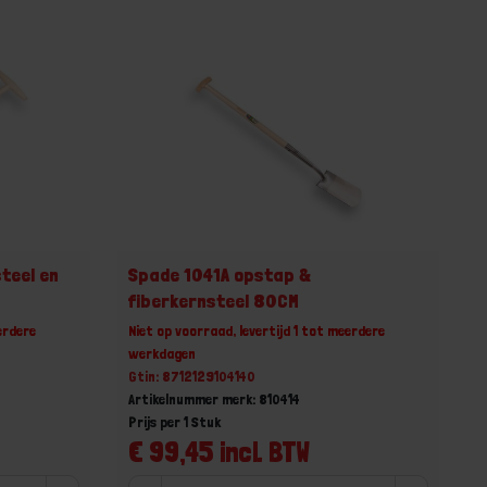
teel en
Spade 1041A opstap &
fiberkernsteel 80CM
erdere
Niet op voorraad, levertijd 1 tot meerdere
werkdagen
Gtin: 8712129104140
Artikelnummer merk: 810414
Prijs per 1 Stuk
€ 99,45 incl. BTW