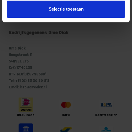
Mijn account
Selectie toestaan
Winkelwagen
Bedrijfsgegevens Ome Dick
Ome Dick
Hoogstraat 11
5469EL Erp
KvK: 17140625
BTW: NL810287985B01
Tel: +31 (0) 85 20 20 913
Email: info@omedick.nl
iDEAL | Wero
Card
Bank transfer