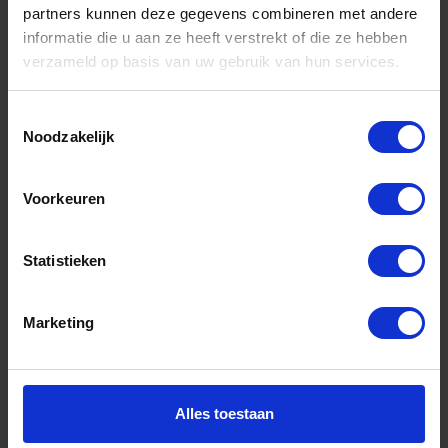
partners kunnen deze gegevens combineren met andere
informatie die u aan ze heeft verstrekt of die ze hebben
Informatie
verzameld op basis van uw gebruik van hun services.
Sitemap
Algemene voorwaarden Ome Dick
Toestemmingsselectie
Noodzakelijk
Over Ome Dick
Klachtenregeling Ome Dick
Voorkeuren
Retouren & Garantie Ome Dick
Statistieken
Privacyverklaring Ome Dick
Contact
Marketing
Klantenservice
Klantenservice Ome Dick
Alles toestaan
Mijn account