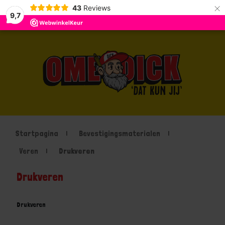
×
43
Reviews
9,7
Startpagina
Bevestigingsmaterialen
Veren
Drukveren
Drukveren
Drukveren