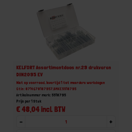
KELFORT Assortimentdoos nr.29 drukveren
DIN2095 EV
Niet op voorraad, levertijd 1 tot meerdere werkdagen
Gtin: 8714678187957,BMKE5518795
Artikelnummer merk: 5518795
Prijs per 1 Stuk
€ 48,04 incl. BTW
-
+