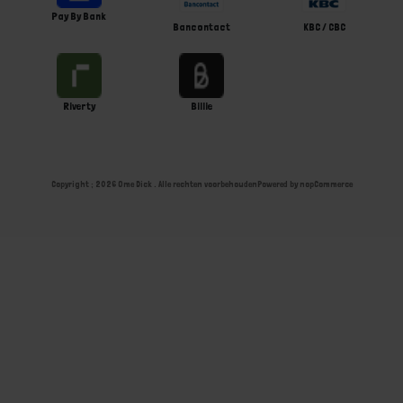
Pay By Bank
Bancontact
KBC / CBC
Riverty
Billie
Copyright ; 2026 Ome Dick . Alle rechten voorbehouden
Powered by
nopCommerce