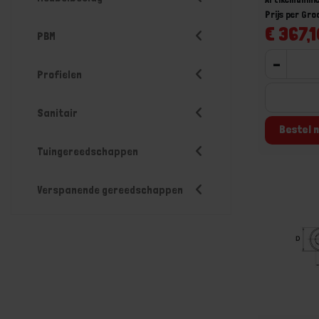
Prijs per Gr
€ 367,1
PBM
-
Profielen
Sanitair
Bestel n
Tuingereedschappen
Verspanende gereedschappen