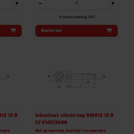
+
-
+
Grootverpakking (50)
Bestel nu!
912 10.9
Inbusbout cilinderkop DIN912 10.9
EV M10X130MM
erdere
Niet op voorraad, levertijd 1 tot meerdere