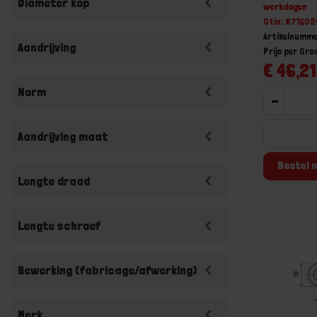
Diameter kop
werkdagen
Gtin: 87160
Artikelnumme
Aandrijving
Prijs per Gr
€ 46,21
Norm
-
Aandrijving maat
Bestel n
Lengte draad
Lengte schroef
Bewerking (fabricage/afwerking)
Merk