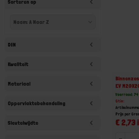
Sorteren op
DIN
Kwaliteit
Binnenzes
Materiaal
EV M20X2
Voorraad: 74
Gtin:
Oppervlaktebehandeling
Artikelnumm
Prijs per Gro
€ 2,73 
Sleutelwijdte
-