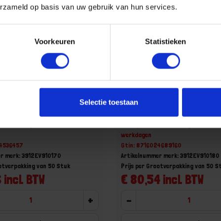
erzameld op basis van uw gebruik van hun services.
Voorkeuren
Statistieken
 cilinderkop DIN912 10.9
Inbusbout cilinderkop DIN
Selectie toestaan
70MM
EV M10X180MM
aad, levertijd 1 tot meerdere
Niet op voorraad, levertijd 1 tot me
werkdagen
24536457
Gtin: 8716024689160
r merk: 3912EV910170
Artikelnummer merk: 3912EV910180
ootverpakking van 50 Stuk
Prijs per Grootverpakking van 50 S
 incl. BTW
€ 80,54 incl. BTW
+
-