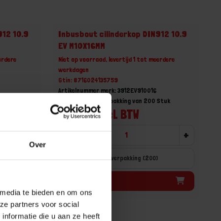
912 10.9
Inbusbout cilinderkop DIN912 10.9
EV M10X16MM
erdere
Niet op voorraad, levertijd 1 tot meerdere
werkdagen
Gtin: 8716024135759
Artikelnummer merk: 3912EV910016
Stuk
Prijs per Grootverpakking van 200 Stuk
€ 66,21 incl. BTW
+
-
+
Over
Grootverpakking (200)
Bestel nu!
 media te bieden en om ons
ze partners voor social
nformatie die u aan ze heeft