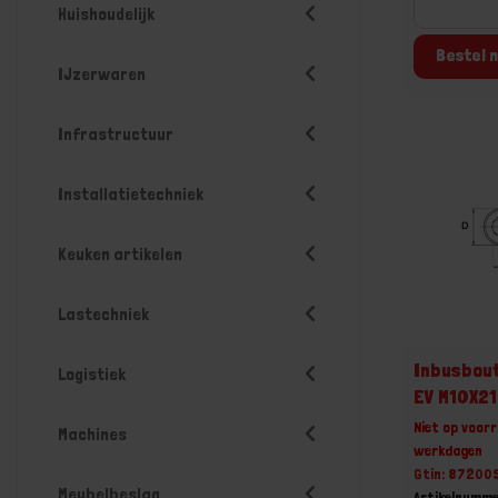
Huishoudelijk
Bestel n
IJzerwaren
Infrastructuur
Installatietechniek
Keuken artikelen
Lastechniek
Inbusbout
Logistiek
EV M10X2
Niet op voorr
Machines
werkdagen
Gtin: 8720
Meubelbeslag
Artikelnumme