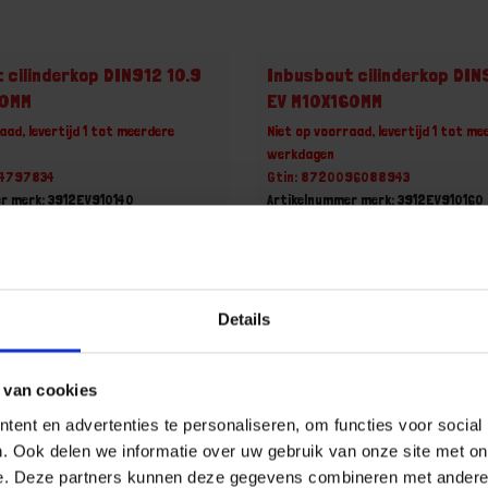
 cilinderkop DIN912 10.9
Inbusbout cilinderkop DIN
40MM
EV M10X160MM
aad, levertijd 1 tot meerdere
Niet op voorraad, levertijd 1 tot me
werkdagen
24797834
Gtin: 8720096088943
r merk: 3912EV910140
Artikelnummer merk: 3912EV910160
ootverpakking van 50 Stuk
Prijs per Grootverpakking van 100 
 incl. BTW
€ 140,75 incl. BTW
+
-
Details
Grootverpakking (50)
Grootverpakking (100)
 van cookies
u!
Bestel nu!
ent en advertenties te personaliseren, om functies voor social
. Ook delen we informatie over uw gebruik van onze site met on
e. Deze partners kunnen deze gegevens combineren met andere i