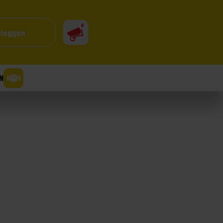
0
nloggen
N