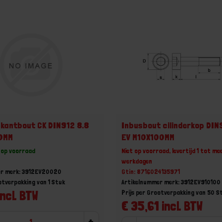
kantbout CK DIN912 8.8
Inbusbout cilinderkop DIN
0MM
EV M10X100MM
 op voorraad
Niet op voorraad, levertijd 1 tot me
werkdagen
er merk: 3912EV20020
Gtin: 8716024135971
otverpakking van 1 Stuk
Artikelnummer merk: 3912EV910100
incl. BTW
Prijs per Grootverpakking van 50 S
€ 35,61 incl. BTW
+