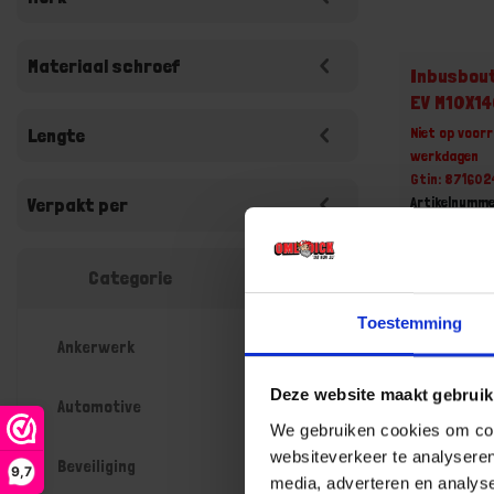
Materiaal schroef
Inbusbout
EV M10X1
Niet op voorr
Lengte
werkdagen
Gtin: 87160
Artikelnumme
Verpakt per
Prijs per Gr
€ 49,78
Categorie
-
Toestemming
Ankerwerk
Deze website maakt gebruik
Bestel n
Automotive
We gebruiken cookies om cont
websiteverkeer te analyseren
Beveiliging
9,7
media, adverteren en analys