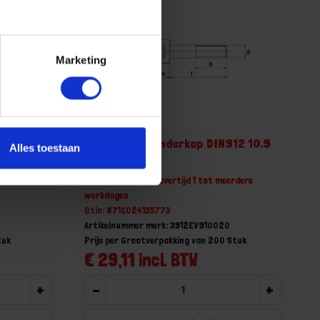
Marketing
912 10.9
Inbusbout cilinderkop DIN912 10.9
Alles toestaan
EV M10X20MM
erdere
Niet op voorraad, levertijd 1 tot meerdere
werkdagen
Gtin: 8716024135773
Artikelnummer merk: 3912EV910020
tuk
Prijs per Grootverpakking van 200 Stuk
€ 29,11 incl. BTW
+
-
+