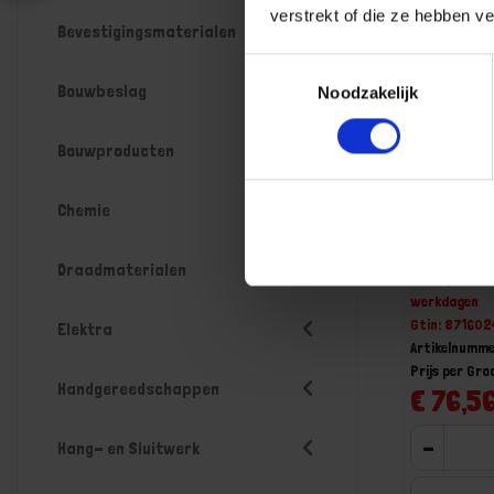
verstrekt of die ze hebben v
Bevestigingsmaterialen
Toestemmingsselectie
Bouwbeslag
Noodzakelijk
Bouwproducten
Chemie
Inbusbout
EV M10X1
Draadmaterialen
Niet op voorr
werkdagen
Gtin: 87160
Elektra
Artikelnumme
Prijs per Gr
Handgereedschappen
€ 76,56
-
Hang- en Sluitwerk