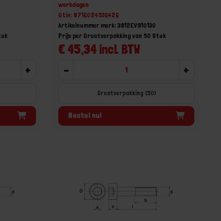
werkdagen
Gtin: 8716024536426
Artikelnummer merk: 3912EV910130
tuk
Prijs per Grootverpakking van 50 Stuk
€ 45,34 incl. BTW
+
-
+
Grootverpakking (50)
Bestel nu!