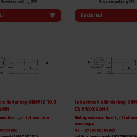
Grootverpakking (50)
Grootverpakking (50)
u!
Bestel nu!
 cilinderkop DIN912 10.9
Inbusbout cilinderkop DIN
10MM
EV M10X220MM
aad, levertijd 1 tot meerdere
Niet op voorraad, levertijd 1 tot me
werkdagen
096088950
Gtin: 8720096088967
r merk: 3912EV910210
Artikelnummer merk: 3912EV91022