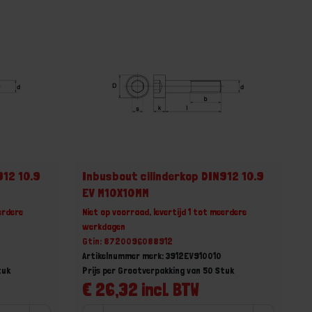
912 10.9
Inbusbout cilinderkop DIN912 10.9
EV M10X10MM
erdere
Niet op voorraad, levertijd 1 tot meerdere
werkdagen
Gtin: 8720096088912
Artikelnummer merk: 3912EV910010
tuk
Prijs per Grootverpakking van 50 Stuk
€ 26,32 incl. BTW