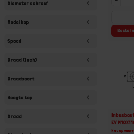
Diameter schroef
Model kop
Bestel n
Spoed
Draad (Inch)
Draadsoort
Hoogte kop
Inbusbout
Draad
EV M10X1
Niet op voorr