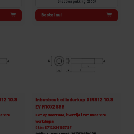
Grootverpakking (200)
Bestel nu!
912 10.9
Inbusbout cilinderkop DIN912 10.9
EV M10X25MM
erdere
Niet op voorraad, levertijd 1 tot meerdere
werkdagen
Gtin: 8716024135797
0
Artikelnummer merk: 3912EV910025