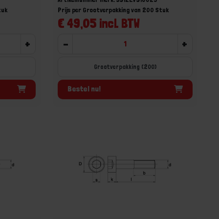
tuk
Prijs per Grootverpakking van 200 Stuk
€ 49,05 incl. BTW
+
-
+
Grootverpakking (200)
Bestel nu!