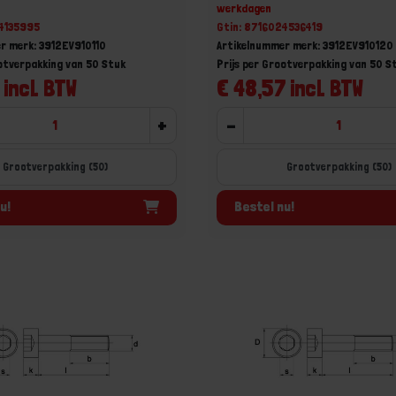
werkdagen
24135995
Gtin: 8716024536419
r merk: 3912EV910110
Artikelnummer merk: 3912EV910120
ootverpakking van 50 Stuk
Prijs per Grootverpakking van 50 S
 incl. BTW
€ 48,57 incl. BTW
+
-
Grootverpakking (50)
Grootverpakking (50)
u!
Bestel nu!