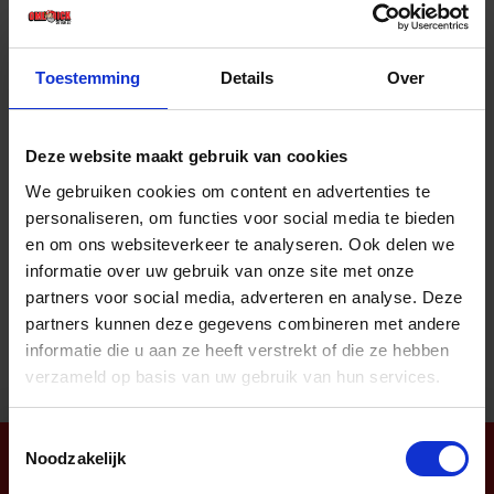
Prijs per 1 Stuk
€ 13,06 incl. BTW
Toestemming
Details
Over
-
+
Stuk
Deze website maakt gebruik van cookies
Bestel nu!
We gebruiken cookies om content en advertenties te
personaliseren, om functies voor social media te bieden
en om ons websiteverkeer te analyseren. Ook delen we
informatie over uw gebruik van onze site met onze
Aantal producten tonen
partners voor social media, adverteren en analyse. Deze
partners kunnen deze gegevens combineren met andere
informatie die u aan ze heeft verstrekt of die ze hebben
verzameld op basis van uw gebruik van hun services.
Toestemmingsselectie
Noodzakelijk
Nieuwsbrief