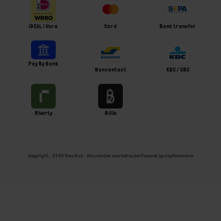
iDEAL | Wero
Card
Bank transfer
Pay By Bank
Bancontact
KBC / CBC
Riverty
Billie
Copyright ; 2026 Ome Dick . Alle rechten voorbehouden
Powered by
nopCommerce