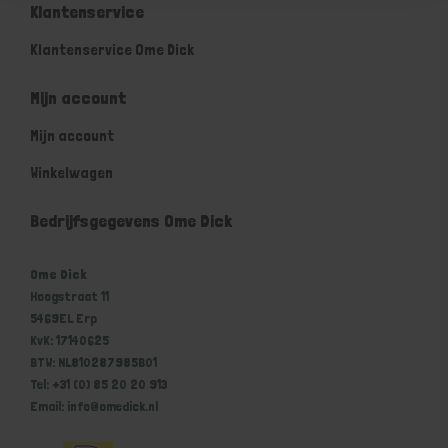
Klantenservice
Klantenservice Ome Dick
Mijn account
Mijn account
Winkelwagen
Bedrijfsgegevens Ome Dick
Ome Dick
Hoogstraat 11
5469EL Erp
KvK: 17140625
BTW: NL810287985B01
Tel: +31 (0) 85 20 20 913
Email: info@omedick.nl