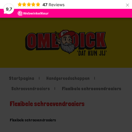
×
47
Reviews
9,7
Startpagina
Handgereedschappen
Schroevendraaiers
Flexibele schroevendraaiers
Flexibele schroevendraaiers
Flexibele schroevendraaiers