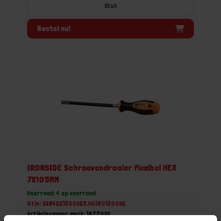
Stuk
Bestel nu!
IRONSIDE Schroevendraaier flexibel HEX
7X105MM
Voorraad: 4 op voorraad
Gtin: 3394661200365,HGIRO120036
Artikelnummer merk: 1872036