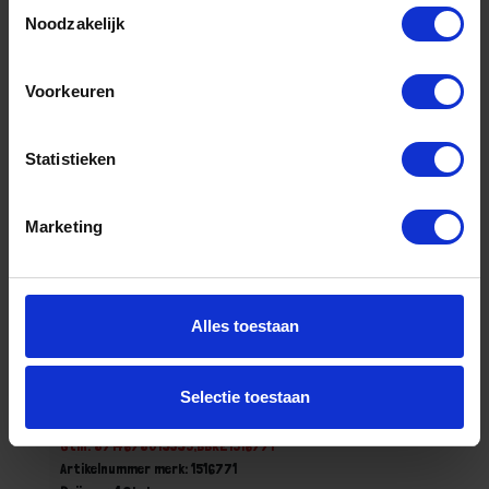
Toestemmingsselectie
Stuk
Noodzakelijk
Bestel nu!
Voorkeuren
Statistieken
Marketing
Alles toestaan
KELFORT Asfalthark met steel 16T 410MM
Selectie toestaan
Niet op voorraad, levertijd 1 tot meerdere werkdagen
Gtin: 8714678019395,BBKE1516771
Artikelnummer merk: 1516771