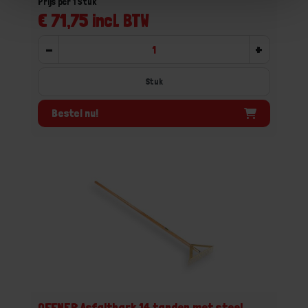
Prijs per 1 Stuk
€ 71,75 incl. BTW
-
+
Stuk
Bestel nu!
OFFNER Asfalthark 14 tanden met steel