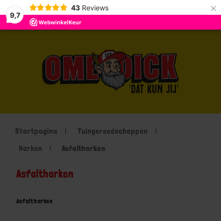
×
43
Reviews
9,7
Startpagina
Tuingereedschappen
Harken
Asfaltharken
Asfaltharken
Asfaltharken