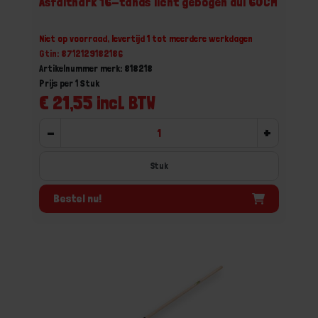
Asfalthark 16-tands licht gebogen dul 60CM
Niet op voorraad, levertijd 1 tot meerdere werkdagen
Gtin: 8712129182186
Artikelnummer merk: 818218
Prijs per 1 Stuk
€ 21,55 incl. BTW
-
+
Stuk
Bestel nu!