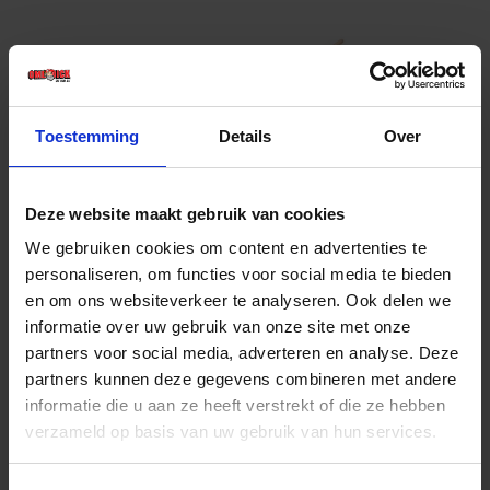
Toestemming
Details
Over
Deze website maakt gebruik van cookies
ATLAS Asfalthark 16 tanden breed versterkt
We gebruiken cookies om content en advertenties te
met essen steel 41CM
personaliseren, om functies voor social media te bieden
en om ons websiteverkeer te analyseren. Ook delen we
Voorraad: 1 op voorraad
Gtin: 8712129182179,BBKO818217
informatie over uw gebruik van onze site met onze
Artikelnummer merk: 818217
partners voor social media, adverteren en analyse. Deze
Prijs per 1 Stuk
partners kunnen deze gegevens combineren met andere
€ 31,15 incl. BTW
informatie die u aan ze heeft verstrekt of die ze hebben
verzameld op basis van uw gebruik van hun services.
-
+