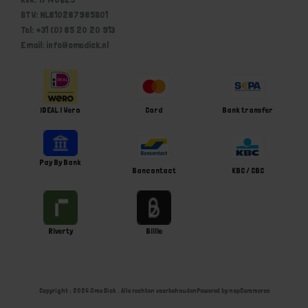
BTW: NL810287985B01
Tel: +31 (0) 85 20 20 913
Email: info@omedick.nl
iDEAL | Wero
Card
Bank transfer
Pay By Bank
Bancontact
KBC / CBC
Riverty
Billie
Copyright ; 2026 Ome Dick . Alle rechten voorbehouden
Powered by
nopCommerce