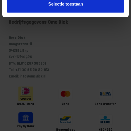
Selectie toestaan
Winkelwagen
Bedrijfsgegevens Ome Dick
Ome Dick
Hoogstraat 11
5469EL Erp
KvK: 17140625
BTW: NL810287985B01
Tel: +31 (0) 85 20 20 913
Email: info@omedick.nl
iDEAL | Wero
Card
Bank transfer
Pay By Bank
Bancontact
KBC / CBC