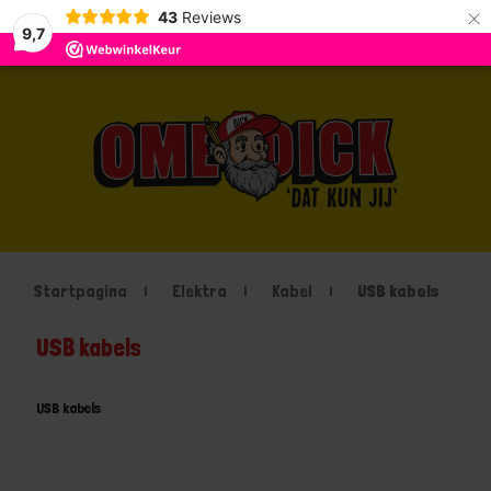
×
43
Reviews
9,7
Startpagina
Elektra
Kabel
USB kabels
USB kabels
USB kabels