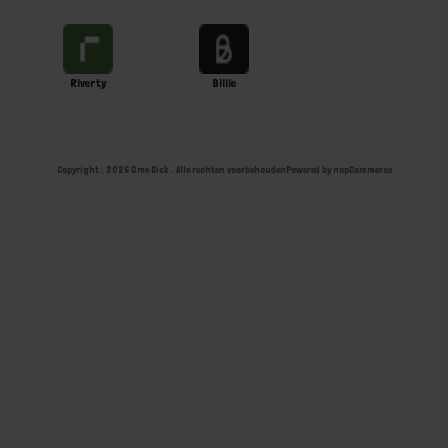
Riverty
Billie
Copyright ; 2026 Ome Dick . Alle rechten voorbehouden
Powered by
nopCommerce