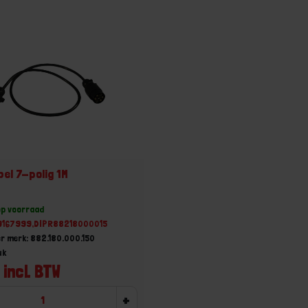
bel 7-polig 1M
op voorraad
19167999,DIPR88218000015
r merk: 882.180.000.150
uk
 incl. BTW
+