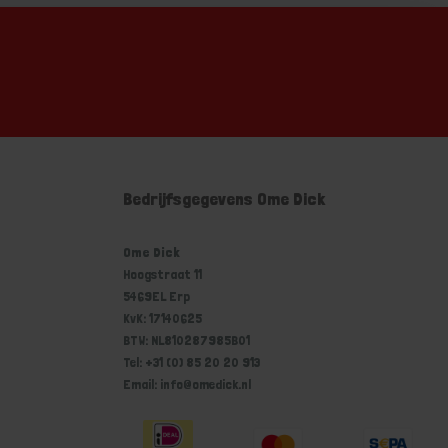
Bedrijfsgegevens Ome Dick
Ome Dick
Hoogstraat 11
5469EL Erp
KvK: 17140625
BTW: NL810287985B01
Tel: +31 (0) 85 20 20 913
Email: info@omedick.nl