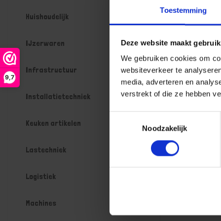
Toestemming
Huishoudelijk
IJzerwaren
Deze website maakt gebruik
We gebruiken cookies om cont
Infrastructuur
websiteverkeer te analyseren
9,7
media, adverteren en analys
verstrekt of die ze hebben v
Installatietechniek
Toestemmingsselectie
Keuken artikelen
Noodzakelijk
Lastechniek
Logistiek
Machines