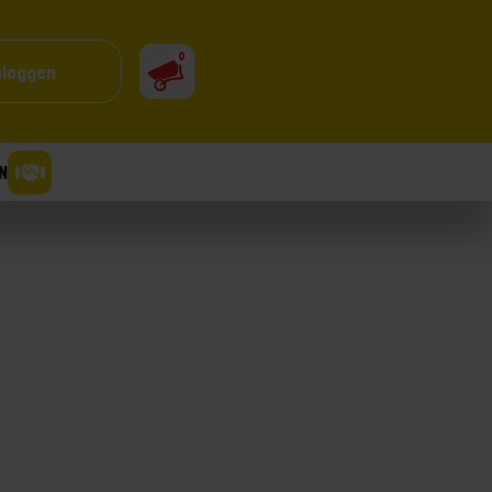
0
nloggen
N