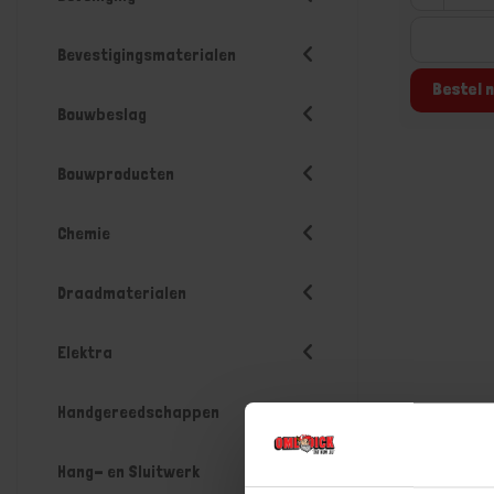
Bevestigingsmaterialen
Bestel n
Bouwbeslag
Bouwproducten
Chemie
Draadmaterialen
Elektra
Handgereedschappen
Hang- en Sluitwerk