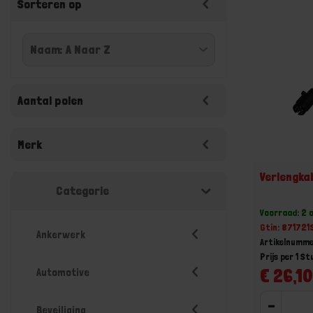
Sorteren op
Aantal polen
Merk
Verlengka
Categorie
Voorraad: 2 
Gtin: 87172
Ankerwerk
Artikelnumme
Prijs per 1 St
€ 26,10
Automotive
-
Beveiliging