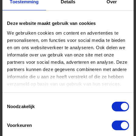
Toestemming
Details
Over
Informatie
Sitemap
Deze website maakt gebruik van cookies
Algemene voorwaarden Ome Dick
We gebruiken cookies om content en advertenties te
personaliseren, om functies voor social media te bieden
Over Ome Dick
en om ons websiteverkeer te analyseren. Ook delen we
Klachtenregeling Ome Dick
informatie over uw gebruik van onze site met onze
partners voor social media, adverteren en analyse. Deze
Retouren & Garantie Ome Dick
partners kunnen deze gegevens combineren met andere
Privacyverklaring Ome Dick
informatie die u aan ze heeft verstrekt of die ze hebben
verzameld op basis van uw gebruik van hun services.
Contact
Klantenservice
Toestemmingsselectie
Noodzakelijk
Klantenservice Ome Dick
Voorkeuren
Mijn account