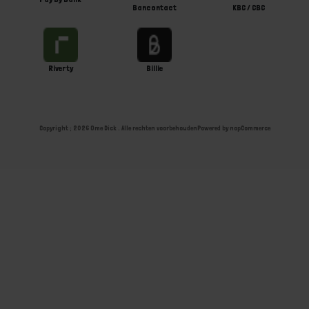
Bancontact
KBC / CBC
Riverty
Billie
Copyright ; 2026 Ome Dick . Alle rechten voorbehouden
Powered by
nopCommerce