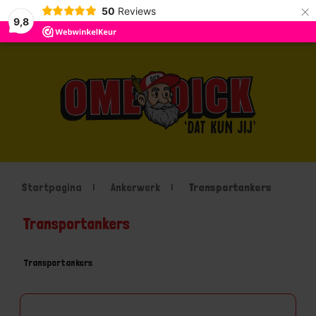
×
50
Reviews
9,8
Startpagina
Ankerwerk
Transportankers
Transportankers
Transportankers