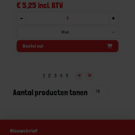
€ 5,25 incl. BTW
-
+
Bestel nu!
1
2
3
4
5
Aantal producten tonen
Nieuwsbrief