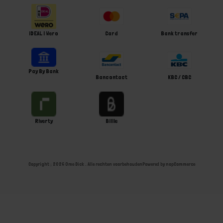
iDEAL | Wero
Card
Bank transfer
Pay By Bank
Bancontact
KBC / CBC
Riverty
Billie
Copyright ; 2026 Ome Dick . Alle rechten voorbehouden
Powered by
nopCommerce