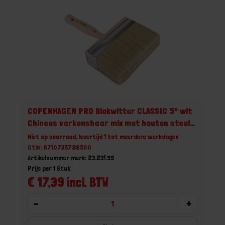
COPENHAGEN PRO Blokwitter CLASSIC 5* wit
Chinees varkenshaar mix met houten steel
5X15CM
Niet op voorraad, levertijd 1 tot meerdere werkdagen
Gtin: 8710735798500
Artikelnummer merk: 23.231.55
Prijs per 1 Stuk
€ 17,39 incl. BTW
-
+