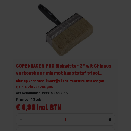
COPENHAGEN PRO Blokwitter 3* wit Chinees
varkenshaar mix met kunststof steel
5x15CM
Niet op voorraad, levertijd 1 tot meerdere werkdagen
Gtin: 8710735798685
Artikelnummer merk: 23.232.55
Prijs per 1 Stuk
€ 8,99 incl. BTW
-
+