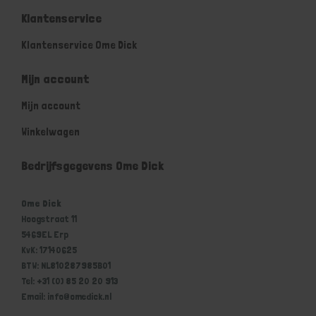
Klantenservice
Klantenservice Ome Dick
Mijn account
Mijn account
Winkelwagen
Bedrijfsgegevens Ome Dick
Ome Dick
Hoogstraat 11
5469EL Erp
KvK: 17140625
BTW: NL810287985B01
Tel: +31 (0) 85 20 20 913
Email: info@omedick.nl