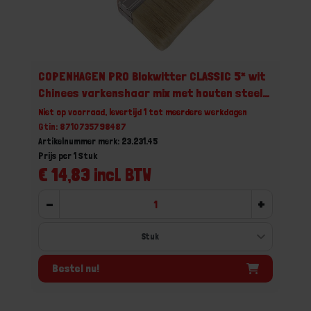
COPENHAGEN PRO Blokwitter CLASSIC 5* wit
Chinees varkenshaar mix met houten steel
4X15CM
Niet op voorraad, levertijd 1 tot meerdere werkdagen
Gtin: 8710735798487
Artikelnummer merk: 23.231.45
Prijs per 1 Stuk
€ 14,83 incl. BTW
-
+
Bestel nu!