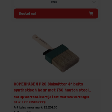
Bestel nu!
COPENHAGEN PRO Blokwitter 4* beits
synthetisch haar met FSC houten steel
3X10CM
Niet op voorraad, levertijd 1 tot meerdere werkdagen
Gtin: 8710735807226
Artikelnummer merk: 23.234.30