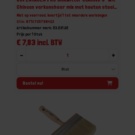
Chinees varkenshaar mix met houten steel
3X12CM
Niet op voorraad, levertijd 1 tot meerdere werkdagen
Gtin: 8710735798463
Artikelnummer merk: 23.231.32
Prijs per 1 Stuk
€ 7,83 incl. BTW
-
+
Bestel nu!