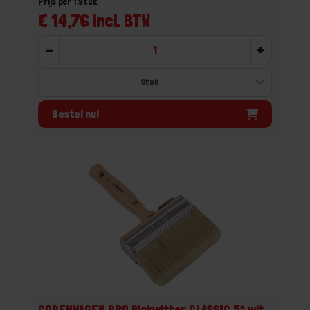
Prijs per 1 Stuk
€ 14,76 incl. BTW
-
+
Bestel nu!
COPENHAGEN PRO Blokwitter CLASSIC 5* wit