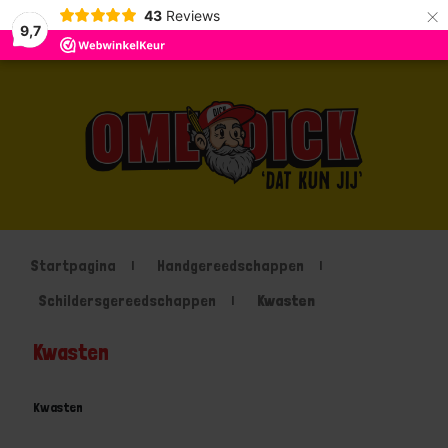
×
43
Reviews
9,7
Startpagina
Handgereedschappen
Schildersgereedschappen
Kwasten
Kwasten
Kwasten