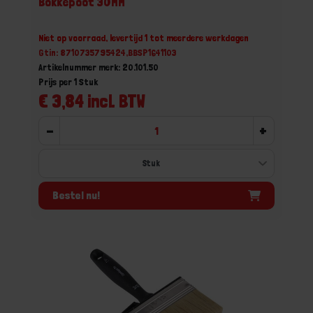
Bokkepoot 30MM
Niet op voorraad, levertijd 1 tot meerdere werkdagen
Gtin: 8710735795424,BBSP1641103
Artikelnummer merk: 20.101.50
Prijs per 1 Stuk
€ 3,84 incl. BTW
-
+
Bestel nu!