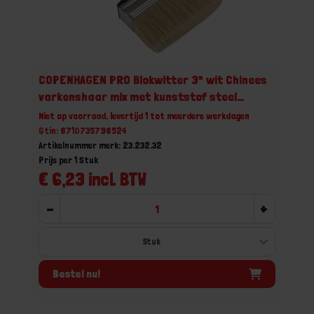
COPENHAGEN PRO Blokwitter 3* wit Chinees
varkenshaar mix met kunststof steel
3x12CM
Niet op voorraad, levertijd 1 tot meerdere werkdagen
Gtin: 8710735798524
Artikelnummer merk: 23.232.32
Prijs per 1 Stuk
€ 6,23 incl. BTW
-
+
Bestel nu!