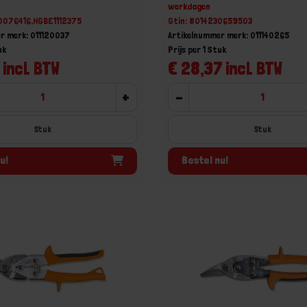
werkdagen
0076416,HGBE1112375
Gtin: 8014230659503
r merk: 011120037
Artikelnummer merk: 011140265
uk
Prijs per 1 Stuk
 incl. BTW
€ 28,37 incl. BTW
+
-
Stuk
Stuk
u!
Bestel nu!