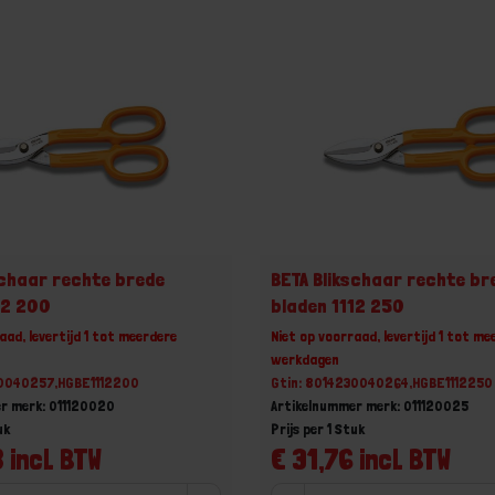
schaar rechte brede
BETA Blikschaar rechte br
12 200
bladen 1112 250
aad, levertijd 1 tot meerdere
Niet op voorraad, levertijd 1 tot me
werkdagen
30040257,HGBE1112200
Gtin: 8014230040264,HGBE1112250
r merk: 011120020
Artikelnummer merk: 011120025
uk
Prijs per 1 Stuk
 incl. BTW
€ 31,76 incl. BTW