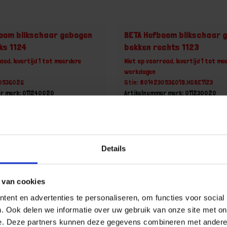
oom blikschaar gebogen
BETA Hefboom blikschaar 
ks 1124
bekken rechts 1123
aad, levertijd 1 tot meerdere
Niet op voorraad, levertijd 1 tot me
werkdagen
30536026
Gtin: 8014230536019,HGBE1123
r merk: 011240020
Artikelnummer merk: 011230020
uk
Prijs per 1 Stuk
 incl. BTW
€ 35,57 incl. BTW
+
-
Details
Stuk
Stuk
 van cookies
u!
Bestel nu!
ent en advertenties te personaliseren, om functies voor social
. Ook delen we informatie over uw gebruik van onze site met on
e. Deze partners kunnen deze gegevens combineren met andere i