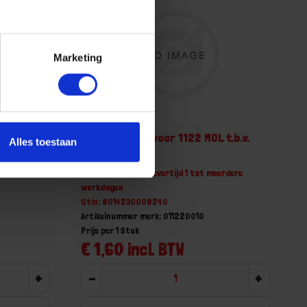
Marketing
rechte
BETA Reserve veer 1122 MOL t.b.v.
Alles toestaan
1122/1124
erdere
Niet op voorraad, levertijd 1 tot meerdere
werkdagen
Gtin: 8014230008240
Artikelnummer merk: 011220010
Prijs per 1 Stuk
€ 1,60 incl. BTW
+
-
+