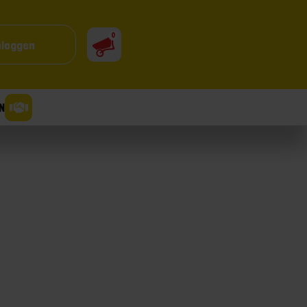
0
nloggen
N