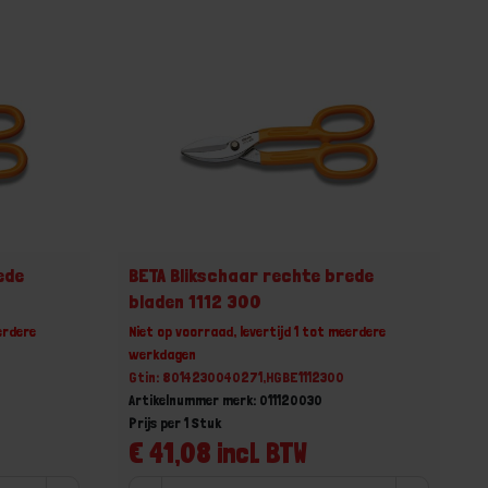
ede
BETA Blikschaar rechte brede
bladen 1112 300
erdere
Niet op voorraad, levertijd 1 tot meerdere
werkdagen
Gtin: 8014230040271,HGBE1112300
Artikelnummer merk: 011120030
Prijs per 1 Stuk
€ 41,08 incl. BTW