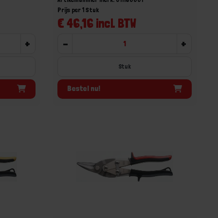
Prijs per 1 Stuk
€ 46,16 incl. BTW
+
-
+
Stuk
Bestel nu!