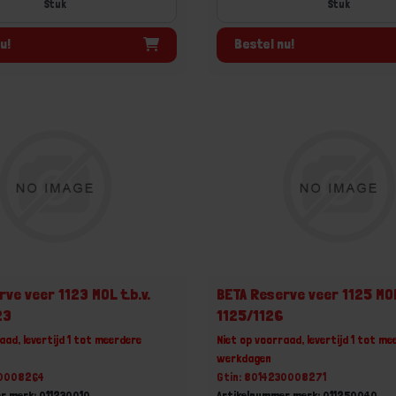
Stuk
Stuk
u!
Bestel nu!
ve veer 1123 MOL t.b.v.
BETA Reserve veer 1125 MOL 
23
1125/1126
aad, levertijd 1 tot meerdere
Niet op voorraad, levertijd 1 tot me
werkdagen
30008264
Gtin: 8014230008271
r merk: 011230010
Artikelnummer merk: 011250040