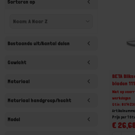
Sorteren op
Bestaande uit/Aantal delen
Gewicht
BETA Blik
Materiaal
bladen 11
Niet op voorr
werkdagen
Materiaal handgreep/hecht
Gtin: 80142
Artikelnumme
Prijs per 1 St
Model
€ 26,68