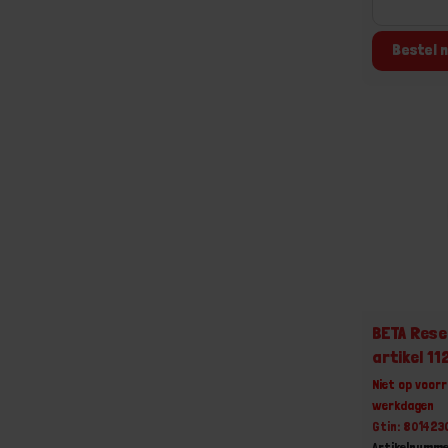
Bestel n
BETA Reser
artikel 11
Niet op voorr
werkdagen
Gtin: 80142
Artikelnumme