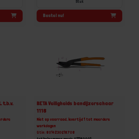
Stuk
Bestel nu!
t.b.v.
BETA Veiligheids bandijzerschaar
1118
erdere
Niet op voorraad, levertijd 1 tot meerdere
werkdagen
Gtin: 8014230618708
Artikelnummer merk: 011180001