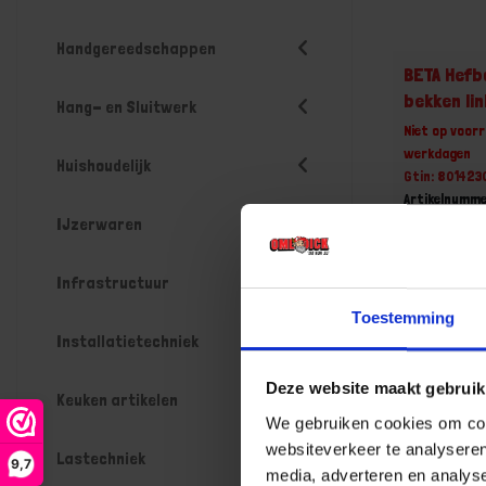
Handgereedschappen
BETA Hefb
bekken lin
Hang- en Sluitwerk
Niet op voorr
werkdagen
Huishoudelijk
Gtin: 80142
Artikelnumme
Prijs per 1 St
IJzerwaren
€ 35,57
Infrastructuur
-
Toestemming
Installatietechniek
Deze website maakt gebruik
Bestel n
Keuken artikelen
We gebruiken cookies om cont
websiteverkeer te analyseren
Lastechniek
9,7
media, adverteren en analys