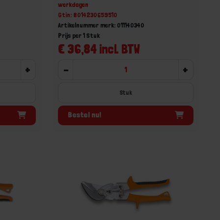
werkdagen
Gtin: 8014230659510
Artikelnummer merk: 011140340
Prijs per 1 Stuk
€ 36,84 incl. BTW
+
-
+
Stuk
Bestel nu!