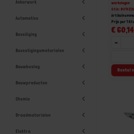
Ankerwerk
werkdagen
Gtin: 801423
Artikelnumme
Automotive
Prijs per 1 St
€ 60,14
Beveiliging
-
Bevestigingsmaterialen
Bouwbeslag
Bestel n
Bouwproducten
Chemie
Draadmaterialen
Elektra