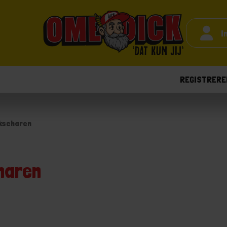
I
REGISTRERE
ikscharen
haren