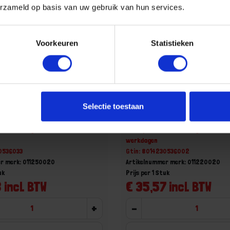
erzameld op basis van uw gebruik van hun services.
Voorkeuren
Statistieken
oom blikschaar recht &
BETA Hefboom blikschaar 
Selectie toestaan
25
bekken 1122
aad, levertijd 1 tot meerdere
Niet op voorraad, levertijd 1 tot me
werkdagen
30536033
Gtin: 8014230536002
r merk: 011250020
Artikelnummer merk: 011220020
uk
Prijs per 1 Stuk
 incl. BTW
€ 35,57 incl. BTW
+
-