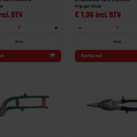
uk
Prijs per 1 Stuk
ncl. BTW
€ 1,36 incl. BTW
+
-
Stuk
Stuk
u!
Bestel nu!