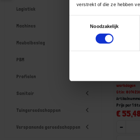
verstrekt of die ze hebben v
Logistiek
Toestemmingsselectie
Machines
Noodzakelijk
Meubelbeslag
PBM
BETA Hefb
rechts 11
Profielen
Niet op voorr
werkdagen
Gtin: 80142
Sanitair
Artikelnumme
Prijs per 1 St
Tuingereedschappen
€ 55,48
-
Verspanende gereedschappen