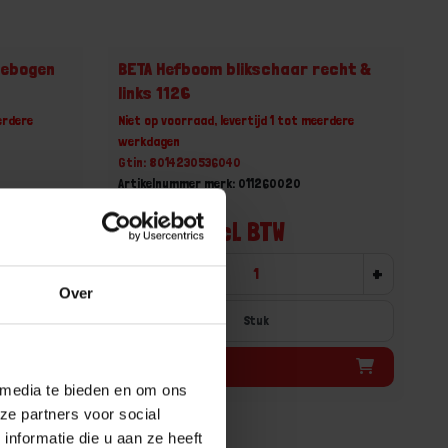
gebogen
BETA Hefboom blikschaar recht &
links 1126
erdere
Niet op voorraad, levertijd 1 tot meerdere
werkdagen
Gtin: 8014230536040
Artikelnummer merk: 011260020
Prijs per 1 Stuk
€ 55,48 incl. BTW
+
-
+
Over
Stuk
Bestel nu!
 media te bieden en om ons
ze partners voor social
nformatie die u aan ze heeft