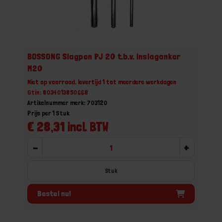
BOSSONG Slagpen PJ 20 t.b.v. inslaganker
M20
Niet op voorraad, levertijd 1 tot meerdere werkdagen
Gtin: 8034013850668
Artikelnummer merk: 703120
Prijs per 1 Stuk
€ 28,31 incl. BTW
-
+
Stuk
Bestel nu!