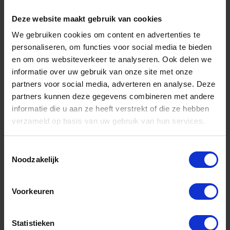
€ 27,91 incl. BTW
Deze website maakt gebruik van cookies
-
+
We gebruiken cookies om content en advertenties te
personaliseren, om functies voor social media te bieden
en om ons websiteverkeer te analyseren. Ook delen we
Stuk
informatie over uw gebruik van onze site met onze
Bestel nu!
partners voor social media, adverteren en analyse. Deze
partners kunnen deze gegevens combineren met andere
informatie die u aan ze heeft verstrekt of die ze hebben
verzameld op basis van uw gebruik van hun services.
Toestemmingsselectie
Noodzakelijk
Voorkeuren
Statistieken
BYCON Slagpen M12X250MM voor boorstatief