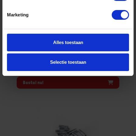
Niet op voorraad, levertijd 1 tot meerdere werkdagen
Marketing
Gtin: 6976099313144
Artikelnummer merk: 6001000547
Prijs per 1 Stuk
€ 34,48 incl. BTW
Alles toestaan
-
+
Selectie toestaan
Stuk
Bestel nu!