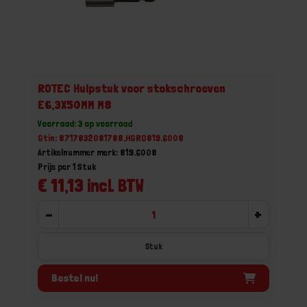
ROTEC Hulpstuk voor stokschroeven
E6,3X50MM M8
Voorraad: 3 op voorraad
Gtin: 8717832081788,HGRO819.6008
Artikelnummer merk: 819.6008
Prijs per 1 Stuk
€ 11,13 incl. BTW
-
+
Stuk
Bestel nu!