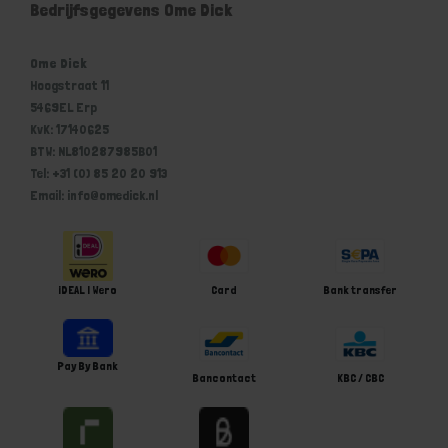
Bedrijfsgegevens Ome Dick
Ome Dick
Hoogstraat 11
5469EL Erp
KvK: 17140625
BTW: NL810287985B01
Tel: +31 (0) 85 20 20 913
Email: info@omedick.nl
iDEAL | Wero
Card
Bank transfer
Pay By Bank
Bancontact
KBC / CBC