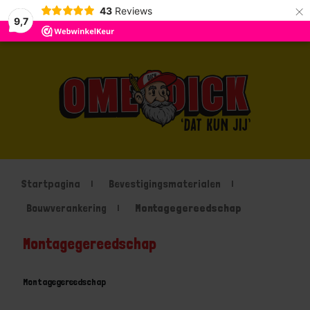
×
43
Reviews
9,7
Startpagina
Bevestigingsmaterialen
Bouwverankering
Montagegereedschap
Montagegereedschap
Montagegereedschap