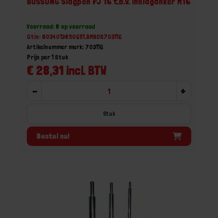
BOSSONG Slagpen PJ 16 t.b.v. inslaganker M16
Voorraad: 8 op voorraad
Gtin: 8034013850651,BMBOS703116
Artikelnummer merk: 703116
Prijs per 1 Stuk
€ 28,31 incl. BTW
-
+
Stuk
Bestel nu!