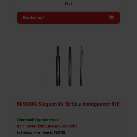
Stuk
Bestel nu!
BOSSONG Slagpen PJ 12 t.b.v. inslaganker M12
Voorraad: 1 op voorraad
Gtin: 8034013850644,BMBOS703112
Artikelnummer merk: 703112