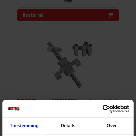
Stuk
Bestel nu!
BYCON Slagpen M12X185MM voor boorstatief
Niet op voorraad, levertijd 1 tot meerdere werkdagen
Gtin:
Toestemming
Details
Over
Artikelnummer merk: 6001000545
Prijs per 1 Stuk