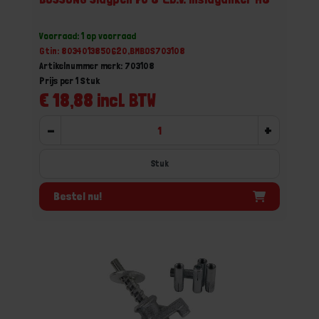
Voorraad: 1 op voorraad
Gtin: 8034013850620,BMBOS703108
Artikelnummer merk: 703108
Prijs per 1 Stuk
€ 18,88 incl. BTW
-
+
Stuk
Bestel nu!