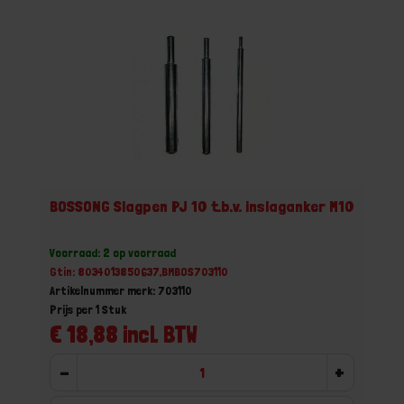
BOSSONG Slagpen PJ 10 t.b.v. inslaganker M10
Voorraad: 2 op voorraad
Gtin: 8034013850637,BMBOS703110
Artikelnummer merk: 703110
Prijs per 1 Stuk
€ 18,88 incl. BTW
-
+