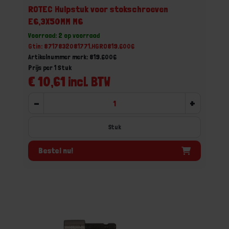
ROTEC Hulpstuk voor stokschroeven
E6,3X50MM M6
Voorraad: 2 op voorraad
Gtin: 8717832081771,HGRO819.6006
Artikelnummer merk: 819.6006
Prijs per 1 Stuk
€ 10,61 incl. BTW
-
+
Stuk
Bestel nu!