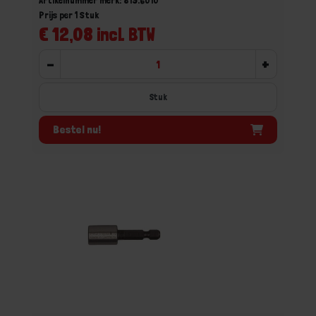
Artikelnummer merk: 819.6010
Prijs per 1 Stuk
€ 12,08 incl. BTW
-
+
Stuk
Bestel nu!