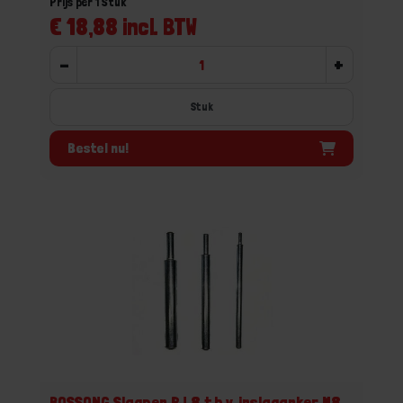
Prijs per 1 Stuk
€ 18,88 incl. BTW
-
+
Stuk
Bestel nu!
BOSSONG Slagpen PJ 8 t.b.v. inslaganker M8