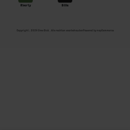
Riverty
Billie
Copyright ; 2026 Ome Dick . Alle rechten voorbehouden
Powered by
nopCommerce