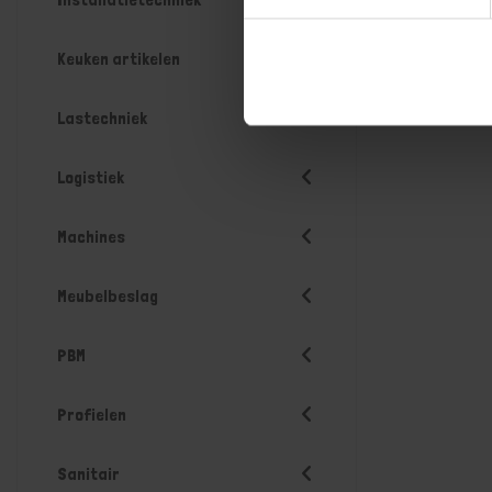
Keuken artikelen
Lastechniek
Logistiek
Machines
Meubelbeslag
PBM
Profielen
Sanitair