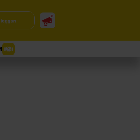
0
nloggen
N