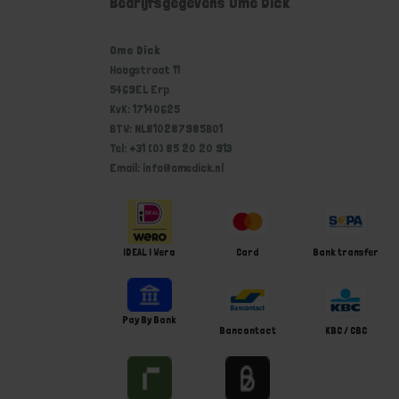
Bedrijfsgegevens Ome Dick
Ome Dick
Hoogstraat 11
5469EL Erp
KvK: 17140625
BTW: NL810287985B01
Tel: +31 (0) 85 20 20 913
Email: info@omedick.nl
iDEAL | Wero
Card
Bank transfer
Pay By Bank
Bancontact
KBC / CBC