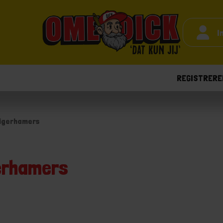
I
REGISTRERE
igerhamers
erhamers