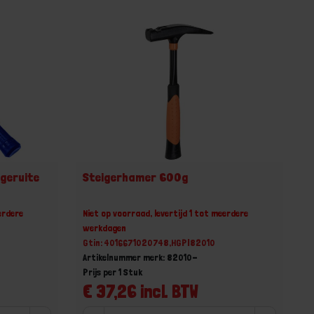
geruite
Steigerhamer 600g
erdere
Niet op voorraad, levertijd 1 tot meerdere
werkdagen
Gtin: 4016671020748,HGPI82010
Artikelnummer merk: 82010-
Prijs per 1 Stuk
€ 37,26 incl. BTW