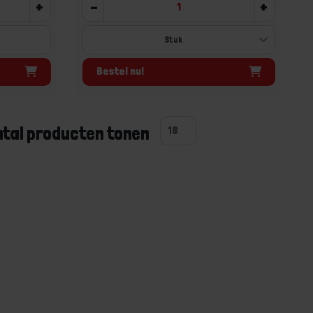
+
-
+
Bestel nu!
ntal producten tonen