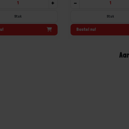
+
-
Stuk
Stuk
u!
Bestel nu!
Aa