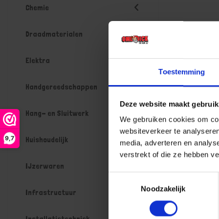
Chemie
Draadmaterialen
Elektra
Toestemming
Handgereedschappen
Deze website maakt gebruik
Hang- en Sluitwerk
We gebruiken cookies om cont
websiteverkeer te analyseren
9,7
Huishoudelijk
media, adverteren en analys
verstrekt of die ze hebben v
IJzerwaren
Toestemmingsselectie
Noodzakelijk
Infrastructuur
Installatietechniek