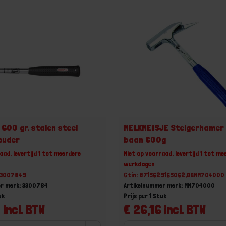
600 gr. stalen steel
MELKMEISJE Steigerhamer 
ouder
baan 600g
aad, levertijd 1 tot meerdere
Niet op voorraad, levertijd 1 tot me
werkdagen
33007849
Gtin: 8715629165062,BBMM704000
er merk: 3300784
Artikelnummer merk: MM704000
uk
Prijs per 1 Stuk
 incl. BTW
€ 26,16 incl. BTW