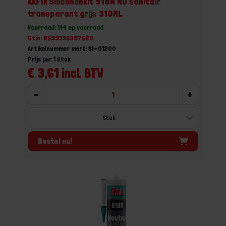
AKFIX Siliconenkit 918N NO sanitair
transparant grijs 310ML
Voorraad: 144 op voorraad
Gtin: 8699396097620
Artikelnummer merk: SI-O1200
Prijs per 1 Stuk
€ 3,61 incl. BTW
-
+
Bestel nu!