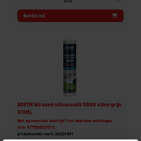
Bestel nu!
BOSTIK Allround siliconenkit S960 zilvergrijs
310ML
Niet op voorraad, levertijd 1 tot meerdere werkdagen
Gtin: 8711595221276
Artikelnummer merk: 30620941
Prijs per 1 Stuk