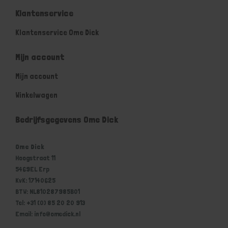
Klantenservice
Klantenservice Ome Dick
Mijn account
Mijn account
Winkelwagen
Bedrijfsgegevens Ome Dick
Ome Dick
Hoogstraat 11
5469EL Erp
KvK: 17140625
BTW: NL810287985B01
Tel: +31 (0) 85 20 20 913
Email: info@omedick.nl