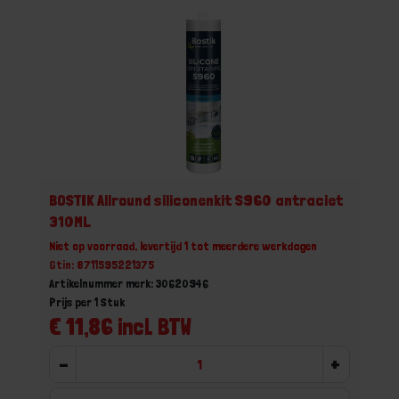
BOSTIK Allround siliconenkit S960 antraciet
310ML
Niet op voorraad, levertijd 1 tot meerdere werkdagen
Gtin: 8711595221375
Artikelnummer merk: 30620946
Prijs per 1 Stuk
€ 11,86 incl. BTW
-
+