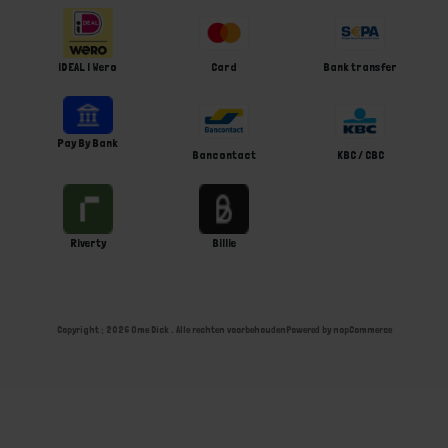
iDEAL | Wero
Card
Bank transfer
Pay By Bank
Bancontact
KBC / CBC
Riverty
Billie
Copyright ; 2026 Ome Dick . Alle rechten voorbehouden
Powered by
nopCommerce