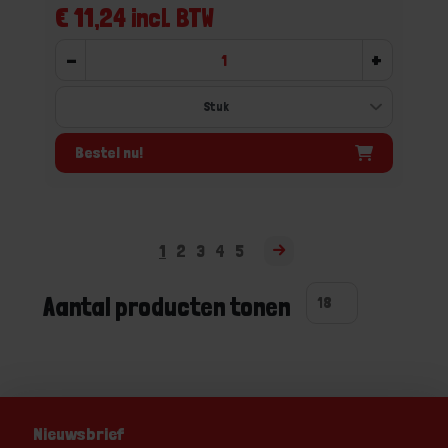
€ 11,24 incl. BTW
-
+
Bestel nu!
1
2
3
4
5
Aantal producten tonen
Nieuwsbrief