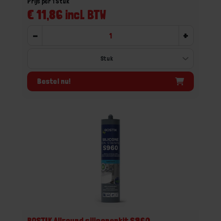
Prijs per 1 Stuk
€ 11,86 incl. BTW
-
+
Bestel nu!
BOSTIK Allround siliconenkit S960