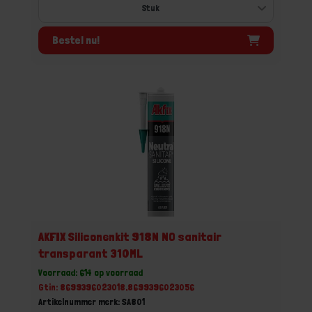
Bestel nu!
AKFIX Siliconenkit 918N NO sanitair
transparant 310ML
Voorraad: 614 op voorraad
Gtin: 8699396023018,8699396023056
Artikelnummer merk: SA801