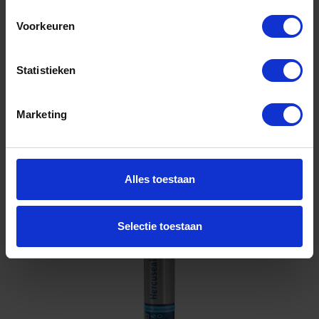
210 antraciet 310ML
Voorkeuren
Niet op voorraad, levertijd 1 tot meerdere werkdagen
Gtin: 8711595221238
Artikelnummer merk: 12016217
Statistieken
Prijs per 1 Stuk
€ 11,24 incl. BTW
Marketing
-
+
Alles toestaan
Bestel nu!
Selectie toestaan