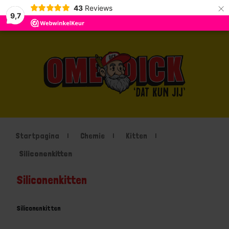
×
43
Reviews
9,7
Startpagina
Chemie
Kitten
Siliconenkitten
Siliconenkitten
Siliconenkitten