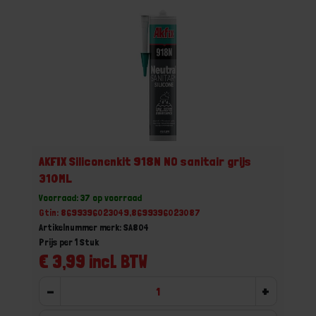
AKFIX Siliconenkit 918N NO sanitair grijs
310ML
Voorraad: 37 op voorraad
Gtin: 8699396023049,8699396023087
Artikelnummer merk: SA804
Prijs per 1 Stuk
€ 3,99 incl. BTW
-
+