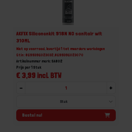
AKFIX Siliconenkit 918N NO sanitair wit
310ML
Niet op voorraad, levertijd 1 tot meerdere werkdagen
Gtin: 8699396023032,8699396023070
Artikelnummer merk: SA802
Prijs per 1 Stuk
€ 3,99 incl. BTW
-
+
Bestel nu!