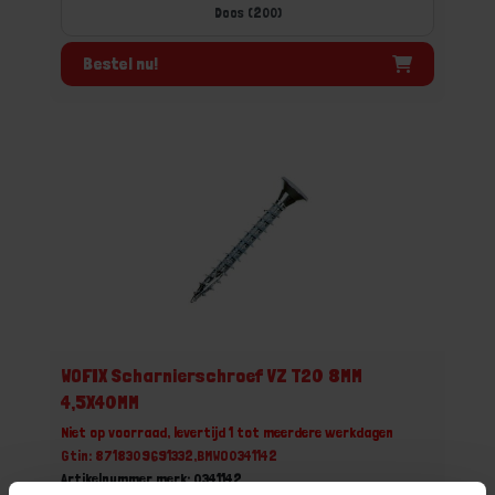
Doos (200)
Bestel nu!
WOFIX Scharnierschroef VZ T20 8MM
4,5X40MM
Niet op voorraad, levertijd 1 tot meerdere werkdagen
Gtin: 8718309691332,BMWO0341142
Artikelnummer merk: 0341142