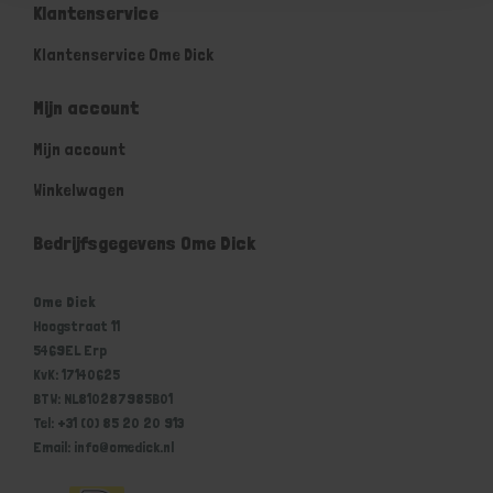
Klantenservice
Klantenservice Ome Dick
Mijn account
Mijn account
Winkelwagen
Bedrijfsgegevens Ome Dick
Ome Dick
Hoogstraat 11
5469EL Erp
KvK: 17140625
BTW: NL810287985B01
Tel: +31 (0) 85 20 20 913
Email: info@omedick.nl