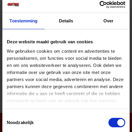
Prijs per Doos van 200 Stuk
€ 6,51 incl. BTW
Toestemming
Details
Over
-
+
Doos (200)
Deze website maakt gebruik van cookies
Bestel nu!
We gebruiken cookies om content en advertenties te
personaliseren, om functies voor social media te bieden
en om ons websiteverkeer te analyseren. Ook delen we
informatie over uw gebruik van onze site met onze
Aantal producten tonen
partners voor social media, adverteren en analyse. Deze
partners kunnen deze gegevens combineren met andere
informatie die u aan ze heeft verstrekt of die ze hebben
verzameld op basis van uw gebruik van hun services.
Toestemmingsselectie
Noodzakelijk
Nieuwsbrief