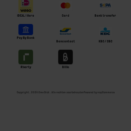
iDEAL | Wero
Card
Bank transfer
Pay By Bank
Bancontact
KBC / CBC
Riverty
Billie
Copyright ; 2026 Ome Dick . Alle rechten voorbehouden
Powered by
nopCommerce