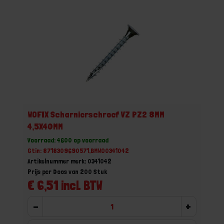
WOFIX Scharnierschroef VZ PZ2 8MM
4,5X40MM
Voorraad: 4600 op voorraad
Gtin: 8718309690571,BMWO0341042
Artikelnummer merk: 0341042
Prijs per Doos van 200 Stuk
€ 6,51 incl. BTW
-
+