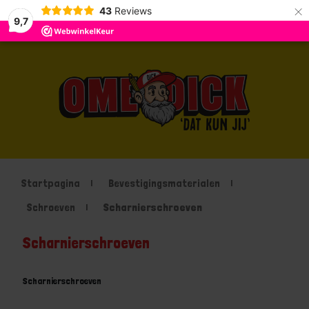
×
43
Reviews
9,7
Startpagina
Bevestigingsmaterialen
Schroeven
Scharnierschroeven
Scharnierschroeven
Scharnierschroeven