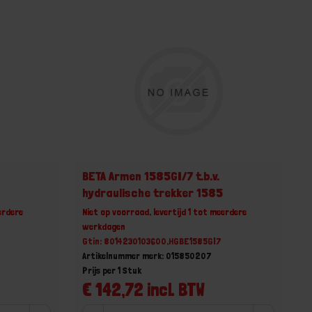
BETA Armen 1585GI/7 t.b.v.
hydraulische trekker 1585
erdere
Niet op voorraad, levertijd 1 tot meerdere
werkdagen
Gtin: 8014230103600,HGBE1585GI7
Artikelnummer merk: 015850207
Prijs per 1 Stuk
€ 142,72 incl. BTW