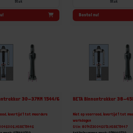
Stuk
Stuk
u!
Bestel nu!
entrekker 30-37MM 1544/6
BETA Binnentrekker 38-45
aad, levertijd 1 tot meerdere
Niet op voorraad, levertijd 1 tot me
werkdagen
30046006,HGBE15446
Gtin: 8014230046013,HGBE15447
r merk: 015440160
Artikelnummer merk: 015440170