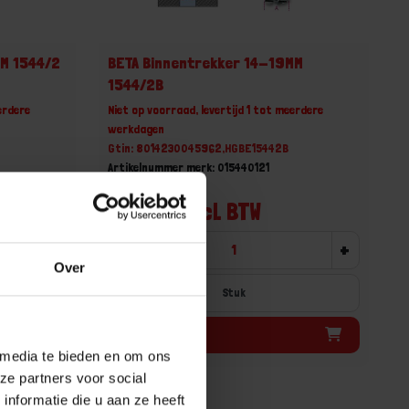
MM 1544/2
BETA Binnentrekker 14-19MM
1544/2B
erdere
Niet op voorraad, levertijd 1 tot meerdere
werkdagen
Gtin: 8014230045962,HGBE15442B
Artikelnummer merk: 015440121
Prijs per 1 Stuk
€ 82,58 incl. BTW
+
-
+
Over
Stuk
Bestel nu!
 media te bieden en om ons
ze partners voor social
nformatie die u aan ze heeft