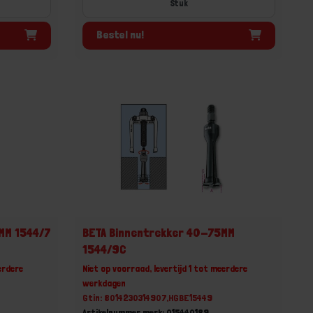
Stuk
Bestel nu!
MM 1544/7
BETA Binnentrekker 40-75MM
1544/9C
erdere
Niet op voorraad, levertijd 1 tot meerdere
werkdagen
Gtin: 8014230314907,HGBE15449
Artikelnummer merk: 015440189