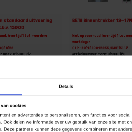
n standaard uitvoering
BETA Binnentrekker 13-17
.b.v. 1500G
aad, levertijd 1 tot meerdere
Niet op voorraad, levertijd 1 tot me
werkdagen
30628158
Gtin: 8014230045955,HGBE15442
r merk: 015000317
Artikelnummer merk: 015440120
uk
Prijs per 1 Stuk
0 incl. BTW
€ 80,46 incl. BTW
+
-
Details
Stuk
Stuk
 van cookies
u!
Bestel nu!
ent en advertenties te personaliseren, om functies voor social
. Ook delen we informatie over uw gebruik van onze site met on
e. Deze partners kunnen deze gegevens combineren met andere i