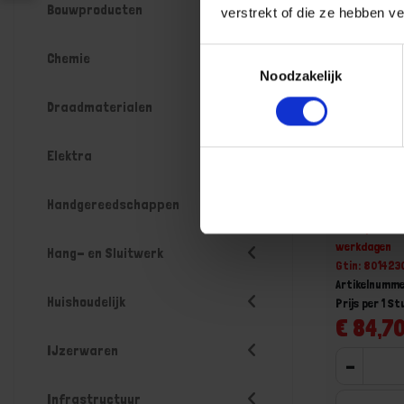
Bouwproducten
verstrekt of die ze hebben v
Toestemmingsselectie
Chemie
Noodzakelijk
Draadmaterialen
Elektra
BETA Binn
Handgereedschappen
Niet op voorr
werkdagen
Hang- en Sluitwerk
Gtin: 80142
Artikelnumme
Huishoudelijk
Prijs per 1 St
€ 84,70
IJzerwaren
-
Infrastructuur