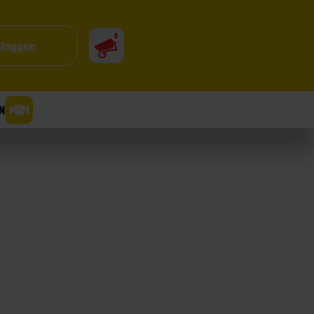
0
nloggen
N