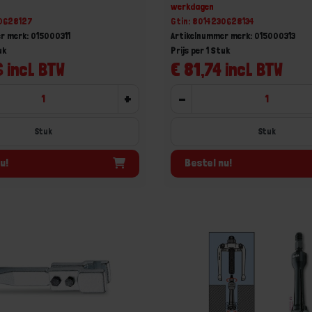
werkdagen
30628127
Gtin: 8014230628134
r merk: 015000311
Artikelnummer merk: 015000313
uk
Prijs per 1 Stuk
 incl. BTW
€ 81,74 incl. BTW
+
-
Stuk
Stuk
u!
Bestel nu!