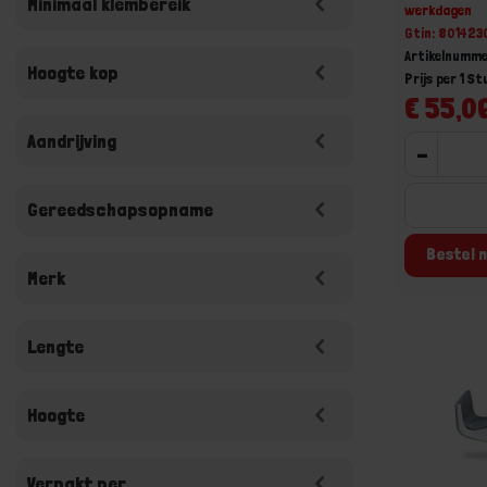
Minimaal klembereik
werkdagen
Gtin: 80142
Artikelnumme
Hoogte kop
Prijs per 1 St
€ 55,06
Aandrijving
-
Gereedschapsopname
Bestel n
Merk
Lengte
Hoogte
Verpakt per