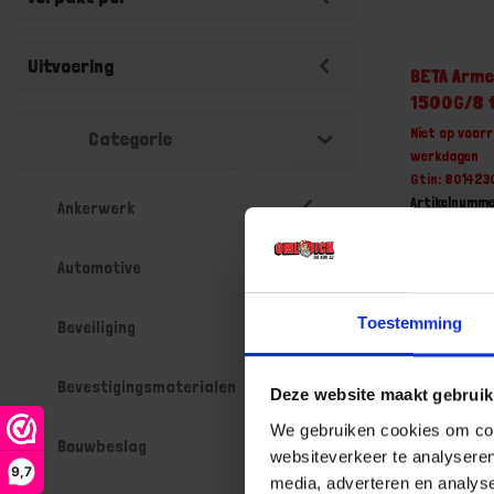
Uitvoering
BETA Arme
1500G/8 t
Niet op voorr
Categorie
werkdagen
Gtin: 80142
Artikelnumme
Ankerwerk
Prijs per 1 St
€ 203,7
Automotive
-
Toestemming
Beveiliging
Bevestigingsmaterialen
Deze website maakt gebruik
Bestel n
We gebruiken cookies om cont
Bouwbeslag
websiteverkeer te analyseren
9,7
media, adverteren en analys