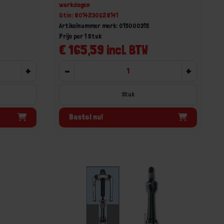
werkdagen
Gtin: 8014230628141
Artikelnummer merk: 015000315
Prijs per 1 Stuk
€ 165,59 incl. BTW
+
-
+
Stuk
Bestel nu!