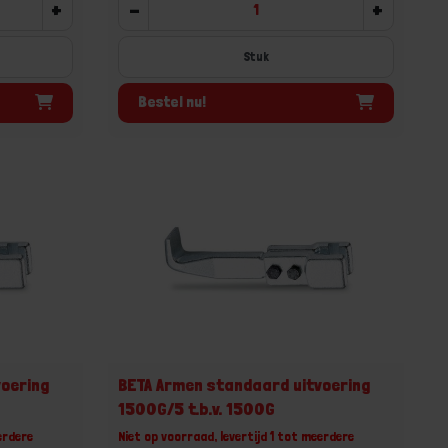
+
-
+
Stuk
Bestel nu!
voering
BETA Armen standaard uitvoering
1500G/5 t.b.v. 1500G
erdere
Niet op voorraad, levertijd 1 tot meerdere