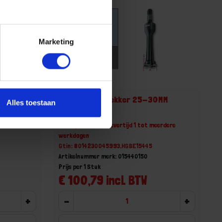
Marketing
MM 1544/4
BETA Binnentrekker 25-30MM
Alles toestaan
1544/5
erdere
Niet op voorraad, levertijd 1 tot meerdere
werkdagen
Gtin: 8014230045993,HGBE15445
Artikelnummer merk: 015440150
Prijs per 1 Stuk
€ 100,79 incl. BTW
+
-
+