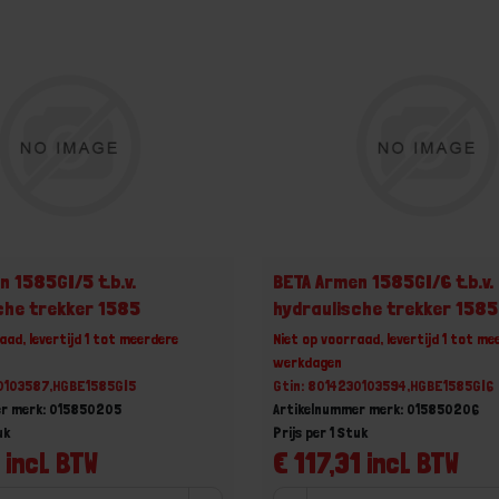
n 1585GI/5 t.b.v.
BETA Armen 1585GI/6 t.b.v.
che trekker 1585
hydraulische trekker 1585
aad, levertijd 1 tot meerdere
Niet op voorraad, levertijd 1 tot me
werkdagen
30103587,HGBE1585GI5
Gtin: 8014230103594,HGBE1585GI6
er merk: 015850205
Artikelnummer merk: 015850206
uk
Prijs per 1 Stuk
 incl. BTW
€ 117,31 incl. BTW