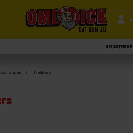
I
REGISTRERE
dschappen
Trekkers
ers