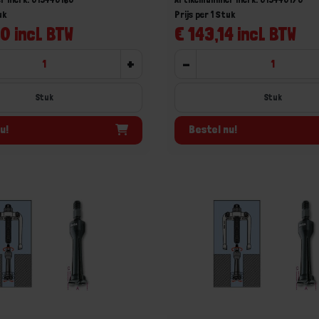
uk
Prijs per 1 Stuk
0 incl. BTW
€ 143,14 incl. BTW
+
-
Stuk
Stuk
u!
Bestel nu!