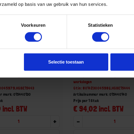
erzameld op basis van uw gebruik van hun services.
Voorkeuren
Statistieken
entrekker 16-21MM 1544/3
BETA Binnentrekker 20-25
Selectie toestaan
aad, levertijd 1 tot meerdere
Niet op voorraad, levertijd 1 tot me
werkdagen
30045979,HGBE15443
Gtin: 8014230045986,HGBE15444
r merk: 015440130
Artikelnummer merk: 015440140
uk
Prijs per 1 Stuk
 incl. BTW
€ 94,02 incl. BTW
+
-