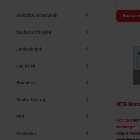
Installatietechniek
Bestel n
Keuken artikelen
Lastechniek
Logistiek
Machines
Meubelbeslag
BETA Binn
PBM
Niet op voorr
werkdagen
Profielen
Gtin: 80142
Artikelnumme