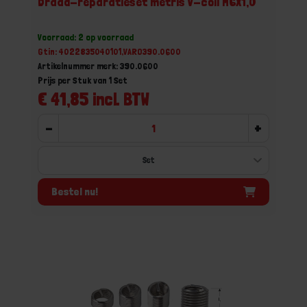
Draad-reparatieset metris V-coil M6X1,0
Voorraad: 2 op voorraad
Gtin: 4022835040101,VARO390.0600
Artikelnummer merk: 390.0600
Prijs per Stuk van 1 Set
€ 41,85 incl. BTW
-
+
Bestel nu!