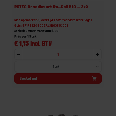
ROTEC Draadinsert Ro-Coil M10 - 3xD
Niet op voorraad, levertijd 1 tot meerdere werkdagen
Gtin: 8717832080057,VARO389.1003
Artikelnummer merk: 389.1003
Prijs per 1 Stuk
€ 1,15 incl. BTW
-
+
Bestel nu!