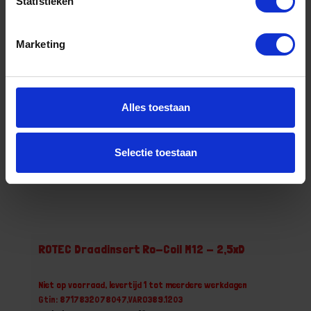
Statistieken
Marketing
Bestel nu!
Alles toestaan
Selectie toestaan
ROTEC Draadinsert Ro-Coil M12 - 2,5xD
Niet op voorraad, levertijd 1 tot meerdere werkdagen
Gtin: 8717832078047,VARO389.1203