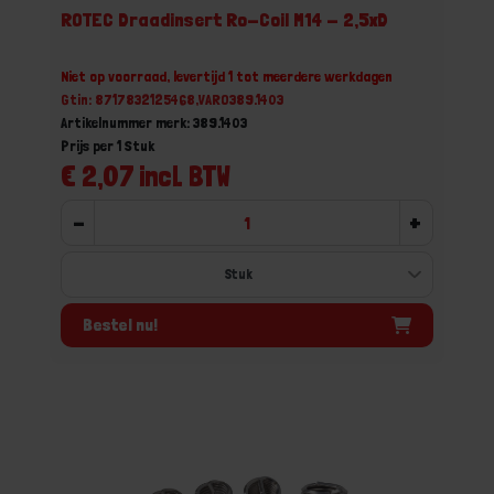
ROTEC Draadinsert Ro-Coil M14 - 2,5xD
Niet op voorraad, levertijd 1 tot meerdere werkdagen
Gtin: 8717832125468,VARO389.1403
Artikelnummer merk: 389.1403
Prijs per 1 Stuk
€ 2,07 incl. BTW
-
+
Bestel nu!