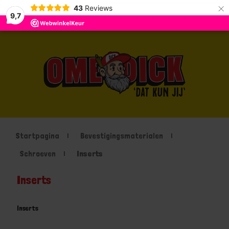
×
43
Reviews
9,7
Startpagina
Bevestigingsmaterialen
Schroeven
Inserts
Inserts
Inserts