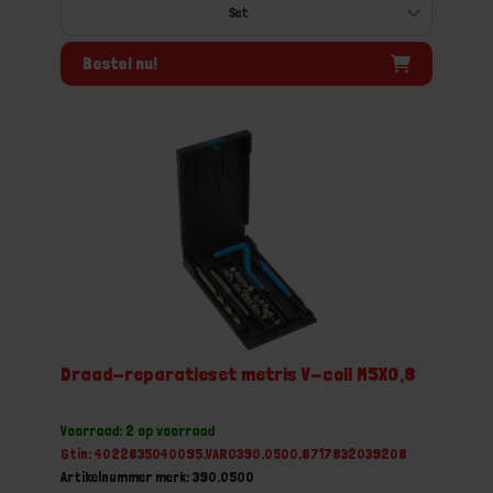
Bestel nu!
Draad-reparatieset metris V-coil M5X0,8
Voorraad: 2 op voorraad
Gtin: 4022835040095,VARO390.0500,8717832039208
Artikelnummer merk: 390.0500