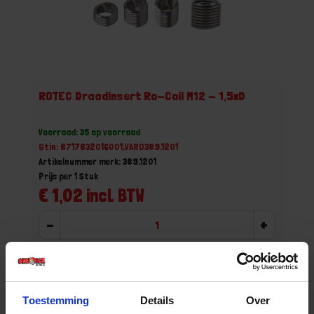
ROTEC Draadinsert Ro-Coil M12 - 1,5xD
Voorraad: 35 op voorraad
Gtin: 8717832016001,VARO389.1201
Artikelnummer merk: 389.1201
Prijs per 1 Stuk
€ 1,02 incl. BTW
-
+
Bestel nu!
Toestemming
Details
Over