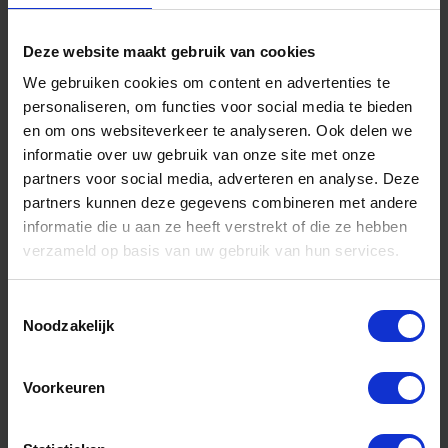
Deze website maakt gebruik van cookies
We gebruiken cookies om content en advertenties te
personaliseren, om functies voor social media te bieden
en om ons websiteverkeer te analyseren. Ook delen we
informatie over uw gebruik van onze site met onze
partners voor social media, adverteren en analyse. Deze
partners kunnen deze gegevens combineren met andere
informatie die u aan ze heeft verstrekt of die ze hebben
ROTEC Draadinsert Ro-Coil M12 - 1xD
verzameld op basis van uw gebruik van hun services.
Niet op voorraad, levertijd 1 tot meerdere werkdagen
Toestemmingsselectie
Gtin: 8717832015653,VARO389.1200
Noodzakelijk
Artikelnummer merk: 389.1200
Prijs per 1 Stuk
€ 0,87 incl. BTW
Voorkeuren
-
+