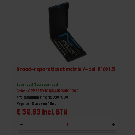
Draad-reparatieset metris V-coil M10X1,5
Voorraad: 1 op voorraad
Gtin: 4022835040163,VARO390.1000
Artikelnummer merk: 390.1000
Prijs per Stuk van 1 Set
€ 56,83 incl. BTW
-
+