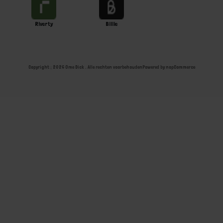
Riverty
Billie
Copyright ; 2026 Ome Dick . Alle rechten voorbehouden
Powered by
nopCommerce