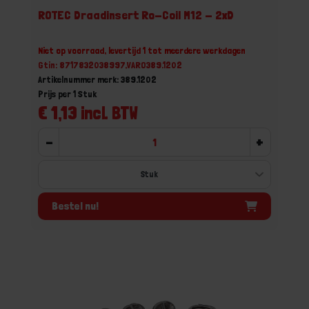
ROTEC Draadinsert Ro-Coil M12 - 2xD
Niet op voorraad, levertijd 1 tot meerdere werkdagen
Gtin: 8717832038997,VARO389.1202
Artikelnummer merk: 389.1202
Prijs per 1 Stuk
€ 1,13 incl. BTW
-
+
Bestel nu!