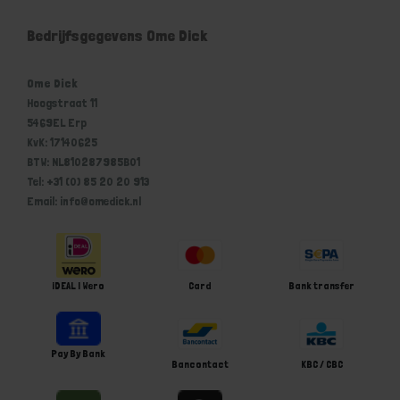
Bedrijfsgegevens Ome Dick
Ome Dick
Hoogstraat 11
5469EL Erp
KvK: 17140625
BTW: NL810287985B01
Tel: +31 (0) 85 20 20 913
Email: info@omedick.nl
iDEAL | Wero
Card
Bank transfer
Pay By Bank
Bancontact
KBC / CBC