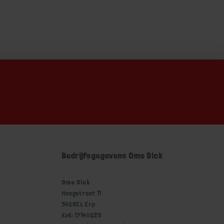
Bedrijfsgegevens Ome Dick
Ome Dick
Hoogstraat 11
5469EL Erp
KvK: 17140625