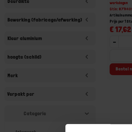
Deurdikte
werkdagen
Gtin: 87144
Artikelnumme
Bewerking (fabricage/afwerking)
Prijs per 1 St
€ 17,62
Kleur aluminium
-
hoogte (schild)
Bestel n
Merk
Verpakt per
Categorie
Ankerwerk