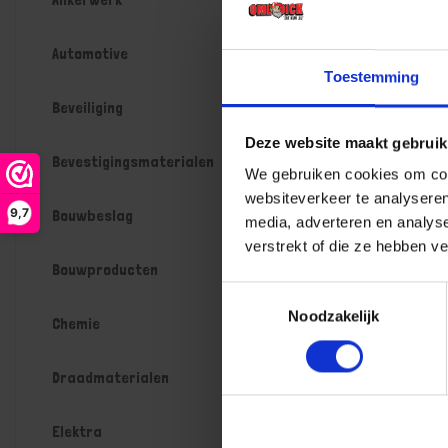
Automotive
OXLOC Kno
Toestemming
profielcil
Beveiliging
PC55
Niet op voorr
werkdagen
Deze website maakt gebruik
Bevestigingsmaterialen
Gtin: 87146
We gebruiken cookies om cont
Artikelnumme
websiteverkeer te analyseren
Prijs per 1 St
9,7
Bouwbeslag
media, adverteren en analys
€ 9,68 
verstrekt of die ze hebben v
Bouwproducten
-
Toestemmingsselectie
Noodzakelijk
Chemie
Bestel n
Draadmaterialen
Elektra