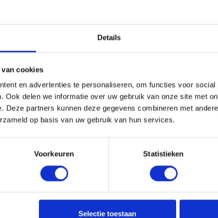
pschild knop +
OXLOC Knopschild knop +
Details
inder Parijs aluminium
profielcilinder Parijs alum
PC72
aad, levertijd 1 tot meerdere
Niet op voorraad, levertijd 1 tot me
werkdagen
 van cookies
78109218
Gtin: 8714678109225
ent en advertenties te personaliseren, om functies voor social
r merk: 1220917
Artikelnummer merk: 1220918
. Ook delen we informatie over uw gebruik van onze site met on
uk
Prijs per 1 Stuk
e. Deze partners kunnen deze gegevens combineren met andere i
incl. BTW
€ 9,68 incl. BTW
erzameld op basis van uw gebruik van hun services.
+
-
Voorkeuren
Statistieken
Stuk
Stuk
u!
Bestel nu!
Selectie toestaan