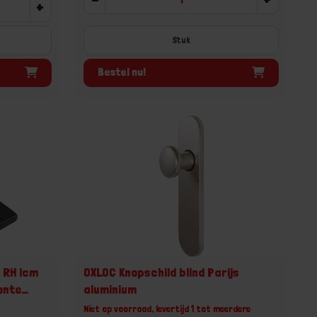
+
Stuk
Bestel nu!
 RH icm
OXLOC Knopschild blind Parijs
onte
aluminium
Niet op voorraad, levertijd 1 tot meerdere