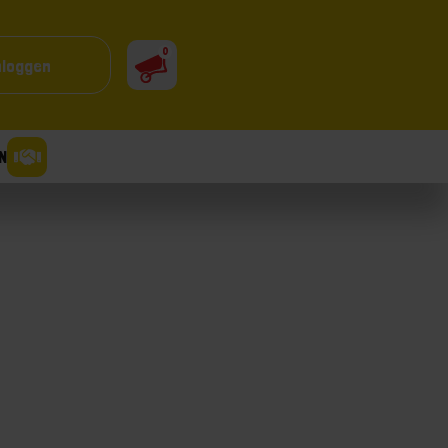
0
nloggen
N