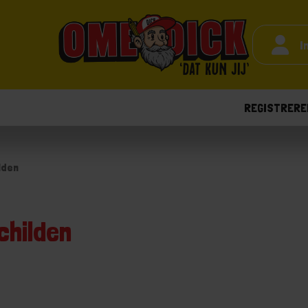
I
REGISTRERE
lden
childen