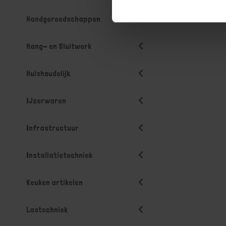
Handgereedschappen
Hang- en Sluitwerk
Huishoudelijk
IJzerwaren
Infrastructuur
Installatietechniek
Keuken artikelen
Lastechniek