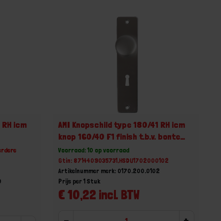
 RH icm
AMI Knopschild type 180/41 RH icm
knop 160/40 F1 finish t.b.v. bonte
baard SL 56
erdere
Voorraad: 10 op voorraad
Gtin: 8714409035731,HSDU1702000102
Artikelnummer merk: 0170.200.0102
0
Prijs per 1 Stuk
€ 10,22 incl. BTW
-
+