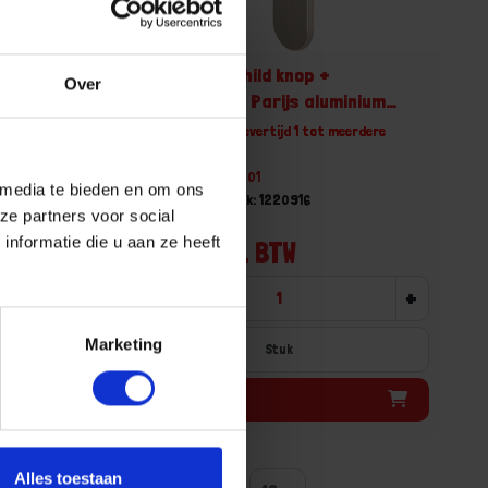
OXLOC Knopschild knop +
Over
inium
profielcilinder Parijs aluminium
SL56
erdere
Niet op voorraad, levertijd 1 tot meerdere
werkdagen
Gtin: 8714678109201
 media te bieden en om ons
Artikelnummer merk: 1220916
ze partners voor social
Prijs per 1 Stuk
nformatie die u aan ze heeft
€ 9,68 incl. BTW
+
-
+
Marketing
Stuk
Bestel nu!
Alles toestaan