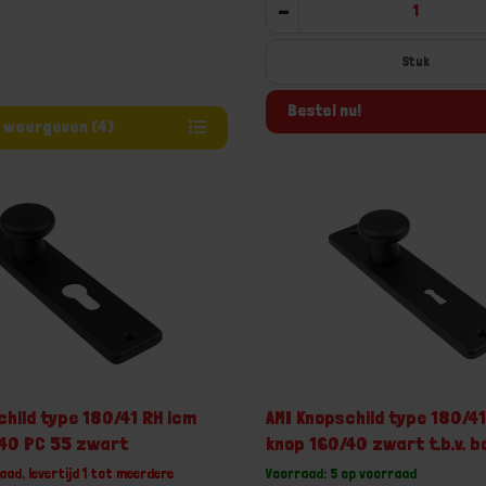
-
Stuk
Bestel nu!
Varianten weergeven (4)
child type 180/41 RH icm
AMI Knopschild type 180/41
/40 PC 55 zwart
knop 160/40 zwart t.b.v. b
baard
aad, levertijd 1 tot meerdere
Voorraad: 5 op voorraad