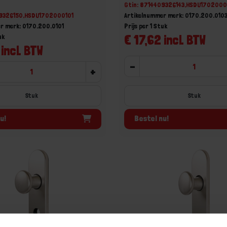
Gtin: 8714409326143,HSDU1702000
09326150,HSDU1702000101
Artikelnummer merk: 0170.200.010
r merk: 0170.200.0101
Prijs per 1 Stuk
€ 17,62 incl. BTW
uk
 incl. BTW
-
+
Stuk
Stuk
u!
Bestel nu!