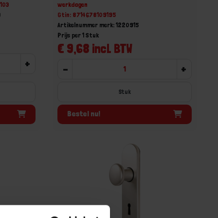
103
werkdagen
3
Gtin: 8714678109195
Artikelnummer merk: 1220915
Prijs per 1 Stuk
€ 9,68 incl. BTW
+
-
+
Stuk
Bestel nu!