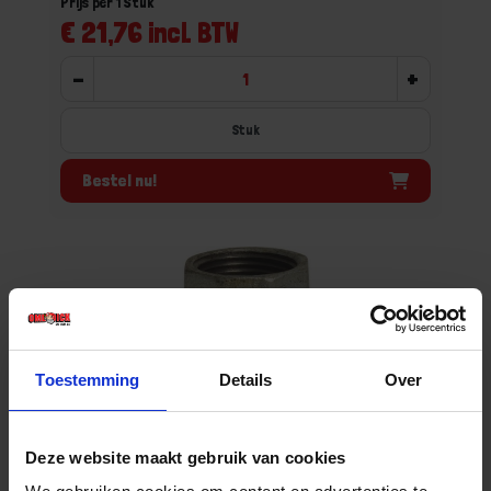
Prijs per 1 Stuk
€ 21,76 incl. BTW
-
+
Stuk
Bestel nu!
Toestemming
Details
Over
Deze website maakt gebruik van cookies
PROFEC Koppeling conisch nr.340 gietijzer