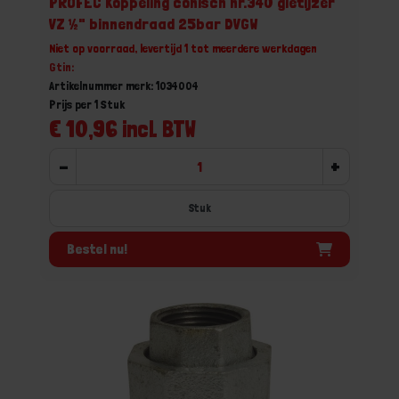
PROFEC Koppeling conisch nr.340 gietijzer
VZ ½" binnendraad 25bar DVGW
Niet op voorraad, levertijd 1 tot meerdere werkdagen
Gtin:
Artikelnummer merk: 1034004
Prijs per 1 Stuk
€ 10,96 incl. BTW
-
+
Stuk
Bestel nu!