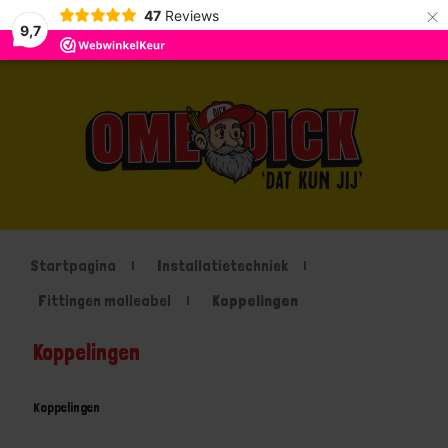
×
47
Reviews
9,7
Startpagina
Installatietechniek
Fittingen malleabel
Koppelingen
Koppelingen
Koppelingen