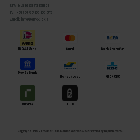
BTW: NL810287985B01
Tel: +31 (0) 85 20 20 913
Email: info@omedick.nl
iDEAL | Wero
Card
Bank transfer
Pay By Bank
Bancontact
KBC / CBC
Riverty
Billie
Copyright ; 2026 Ome Dick . Alle rechten voorbehouden
Powered by
nopCommerce