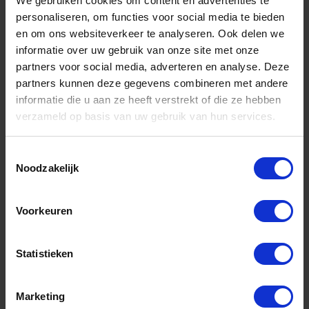
We gebruiken cookies om content en advertenties te
VZ 1.½" binnendraad 25bar DVGW
personaliseren, om functies voor social media te bieden
en om ons websiteverkeer te analyseren. Ook delen we
Niet op voorraad, levertijd 1 tot meerdere werkdagen
Gtin:
informatie over uw gebruik van onze site met onze
Artikelnummer merk: 1034008
partners voor social media, adverteren en analyse. Deze
Prijs per 1 Stuk
partners kunnen deze gegevens combineren met andere
€ 29,11 incl. BTW
informatie die u aan ze heeft verstrekt of die ze hebben
verzameld op basis van uw gebruik van hun services.
-
+
Toestemmingsselectie
Stuk
Noodzakelijk
Bestel nu!
Voorkeuren
Statistieken
Marketing