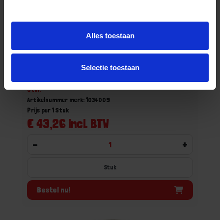
Alles toestaan
PROFEC Koppeling conisch nr.340 gietijzer
VZ 2" binnendraad 25bar DVGW
Selectie toestaan
Niet op voorraad, levertijd 1 tot meerdere werkdagen
Gtin:
Artikelnummer merk: 1034009
Prijs per 1 Stuk
€ 43,26 incl. BTW
-
+
Stuk
Bestel nu!