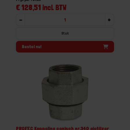
€ 128,51 incl. BTW
-
+
Stuk
Bestel nu!
PROFEC Koppeling conisch nr.340 gietijzer