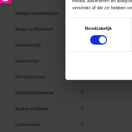
media, adverteren en analys
verstrekt of die ze hebben v
Handgereedschappen
Toestemmingsselectie
Noodzakelijk
Hang- en Sluitwerk
Huishoudelijk
IJzerwaren
Infrastructuur
Installatietechniek
Keuken artikelen
Lastechniek