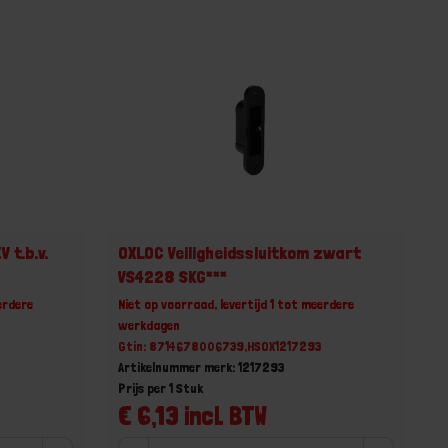
 t.b.v.
OXLOC Veiligheidssluitkom zwart
VS4228 SKG***
erdere
Niet op voorraad, levertijd 1 tot meerdere
werkdagen
Gtin: 8714678006739,HSOX1217293
Artikelnummer merk: 1217293
Prijs per 1 Stuk
€ 6,13 incl. BTW