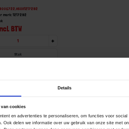
78006722,HSOX1217292
r merk: 1217292
uk
incl. BTW
+
Stuk
u!
Details
Aa
 van cookies
ent en advertenties te personaliseren, om functies voor social
. Ook delen we informatie over uw gebruik van onze site met on