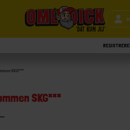
I
REGISTRERE
ommen SKG***
kommen SKG***
***