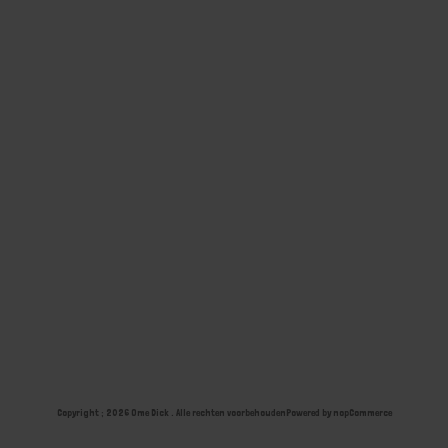
Copyright ; 2026 Ome Dick . Alle rechten voorbehouden
Powered by
nopCommerce