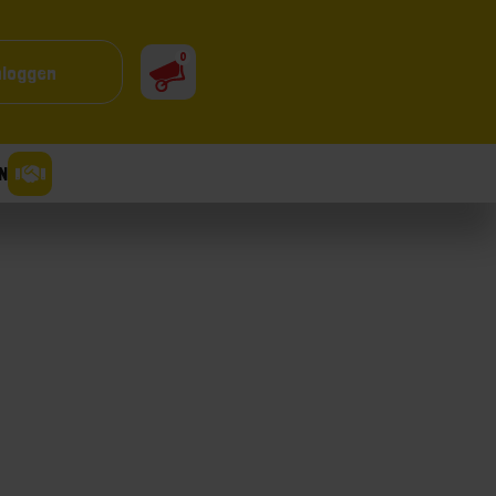
0
nloggen
N