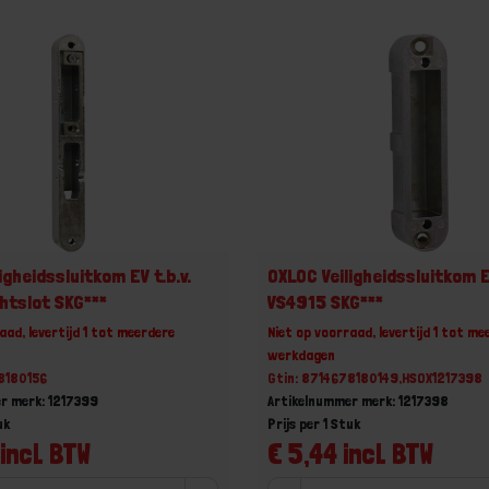
igheidssluitkom EV t.b.v.
OXLOC Veiligheidssluitkom EV
tslot SKG***
VS4915 SKG***
aad, levertijd 1 tot meerdere
Niet op voorraad, levertijd 1 tot me
werkdagen
8180156
Gtin: 8714678180149,HSOX1217398
r merk: 1217399
Artikelnummer merk: 1217398
uk
Prijs per 1 Stuk
incl. BTW
€ 5,44 incl. BTW