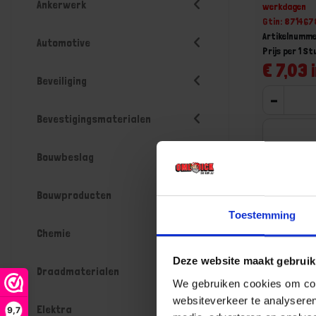
Ankerwerk
werkdagen
Gtin: 87146
Artikelnumme
Automotive
Prijs per 1 St
€ 7,03 
Beveiliging
-
Bevestigingsmaterialen
Bouwbeslag
Bestel n
Bouwproducten
Toestemming
Chemie
Deze website maakt gebruik
Draadmaterialen
We gebruiken cookies om cont
websiteverkeer te analyseren
Elektra
9,7