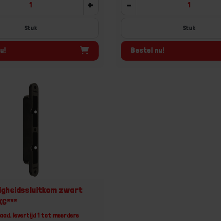
+
-
Stuk
Stuk
u!
Bestel nu!
ligheidssluitkom zwart
KG***
aad, levertijd 1 tot meerdere