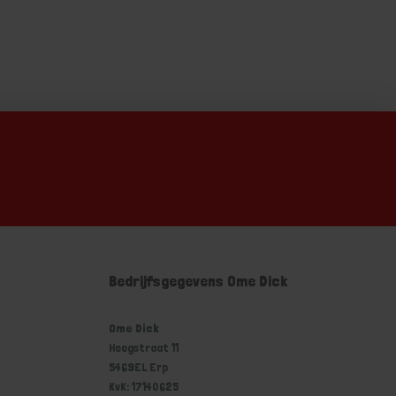
Bedrijfsgegevens Ome Dick
Ome Dick
Hoogstraat 11
5469EL Erp
KvK: 17140625