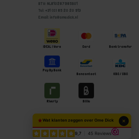
BTW: NL810287985B01
Tel: +31 (0) 85 20 20 913
Email: info@omedick.nl
iDEAL | Wero
Card
Bank transfer
Pay By Bank
Bancontact
KBC / CBC
Riverty
Billie
Wat klanten zeggen over Ome Dick