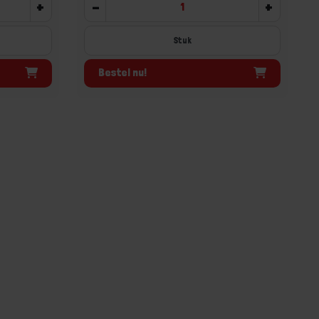
+
-
+
Stuk
Bestel nu!