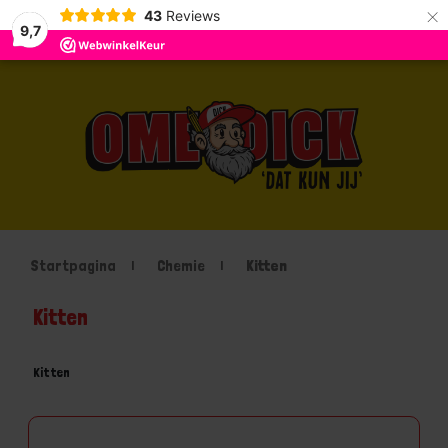
×
43
Reviews
9,7
Startpagina
Chemie
Kitten
Kitten
Kitten