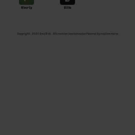
Riverty
Billie
Copyright ; 2026 Ome Dick . Alle rechten voorbehouden
Powered by
nopCommerce