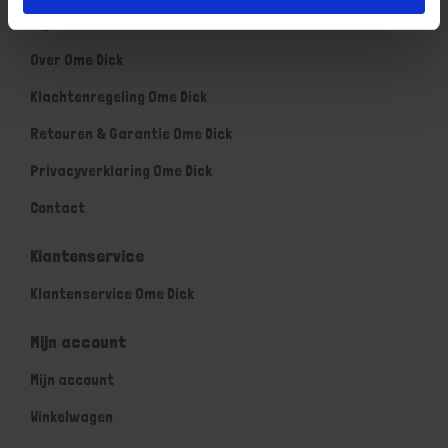
Algemene voorwaarden Ome Dick
Over Ome Dick
Klachtenregeling Ome Dick
Retouren & Garantie Ome Dick
Privacyverklaring Ome Dick
Contact
Klantenservice
Klantenservice Ome Dick
Mijn account
Mijn account
Winkelwagen