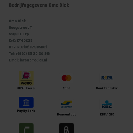
Bedrijfsgegevens Ome Dick
Ome Dick
Hoogstraat 11
5469EL Erp
KvK: 17140625
BTW: NL810287985B01
Tel: +31 (0) 85 20 20 913
Email: info@omedick.nl
iDEAL | Wero
Card
Bank transfer
Pay By Bank
Bancontact
KBC / CBC