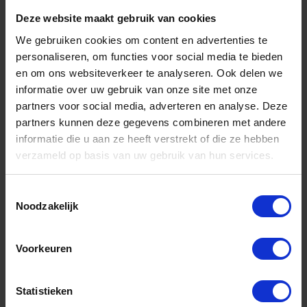
Deze website maakt gebruik van cookies
Bestel nu!
We gebruiken cookies om content en advertenties te
personaliseren, om functies voor social media te bieden
en om ons websiteverkeer te analyseren. Ook delen we
informatie over uw gebruik van onze site met onze
partners voor social media, adverteren en analyse. Deze
partners kunnen deze gegevens combineren met andere
informatie die u aan ze heeft verstrekt of die ze hebben
verzameld op basis van uw gebruik van hun services.
Toestemmingsselectie
Noodzakelijk
GEBR. BODEGRAVEN Windwervel TV enkel
Voorkeuren
Niet op voorraad, levertijd 1 tot meerdere werkdagen
Gtin: 8714318010102
Statistieken
Artikelnummer merk: 83358.0025