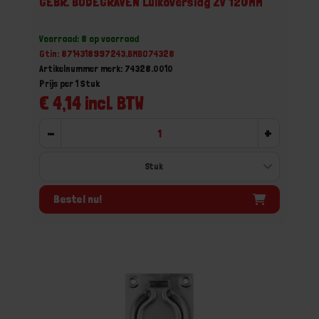
GEBR. BODEGRAVEN Luikoverslag ZV 120MM
Voorraad: 8 op voorraad
Gtin: 8714318997243,BMBO74328
Artikelnummer merk: 74328.0010
Prijs per 1 Stuk
€ 4,14 incl. BTW
-
+
Bestel nu!