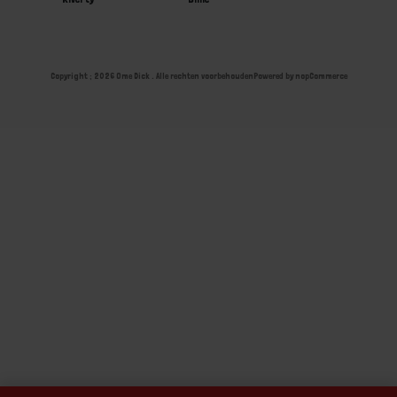
Copyright ; 2026 Ome Dick . Alle rechten voorbehouden
Powered by
nopCommerce