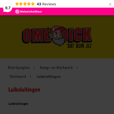
×
43
Reviews
9,7
Startpagina
Hang- en Sluitwerk
Sluitwerk
Luiksluitingen
Luiksluitingen
Luiksluitingen