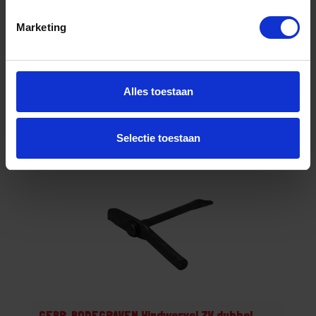
Prijs per 1 Stuk
€ 5,13 incl. BTW
Marketing
-
+
Alles toestaan
Bestel nu!
Selectie toestaan
GEBR. BODEGRAVEN Windwervel ZV dubbel