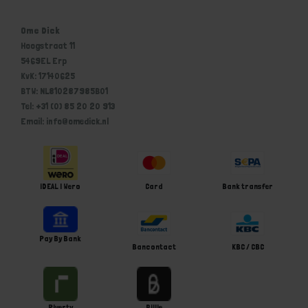
Ome Dick
Hoogstraat 11
5469EL Erp
KvK: 17140625
BTW: NL810287985B01
Tel: +31 (0) 85 20 20 913
Email: info@omedick.nl
iDEAL | Wero
Card
Bank transfer
Pay By Bank
Bancontact
KBC / CBC
Riverty
Billie