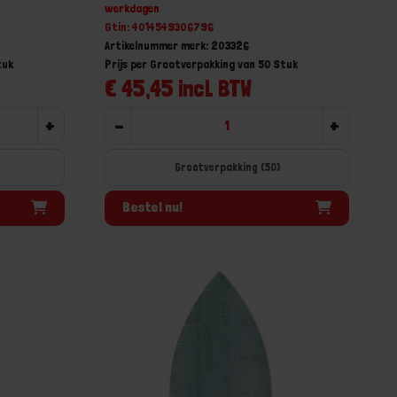
werkdagen
Gtin: 4014549306796
Artikelnummer merk: 203326
tuk
Prijs per Grootverpakking van 50 Stuk
€ 45,45 incl. BTW
+
-
+
Grootverpakking (50)
Bestel nu!