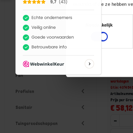
verstrekt of die ze hebben v
Lastechniek
Toestemmingsselectie
Noodzakelijk
Logistiek
Machines
FESTOOL S
Meubelbeslag
DELTA/9 K
Niet op voorr
PBM
werkdagen
Gtin: 401454
Profielen
Artikelnumme
Prijs per Gr
€ 58,12
Sanitair
-
Tuingereedschappen