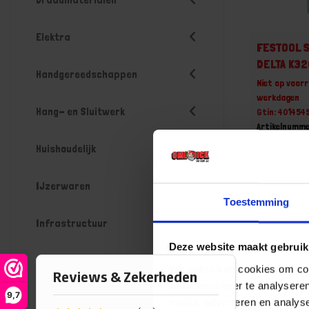
Elektra
FESTOOL S
DELTA K3
Handgereedschappen
Niet op voorr
werkdagen
Hang- en Sluitwerk
Gtin: 40145
Artikelnumme
Prijs per Gr
Huishoudelijk
€ 45,45
IJzerwaren
-
Toestemming
Infrastructuur
Deze website maakt gebruik
Bestel n
Installatietechniek
We gebruiken cookies om cont
websiteverkeer te analyseren
9,7
Keuken artikelen
media, adverteren en analys