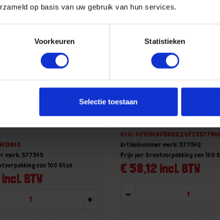
erzameld op basis van uw gebruik van hun services.
Voorkeuren
Statistieken
chuurblad Granat STF
FESTOOL Schuurblad Grana
Selectie toestaan
100
DELTA/9 K120
aad, levertijd 1 tot meerdere
Voorraad: 100 op voorraad
Gtin: 4014549413869,EGFES57754
9413845
Artikelnummer merk: 577546
r merk: 577545
Prijs per Grootverpakking van 100 
€ 58,12 incl. BTW
ootverpakking van 100 Stuk
 incl. BTW
-
+