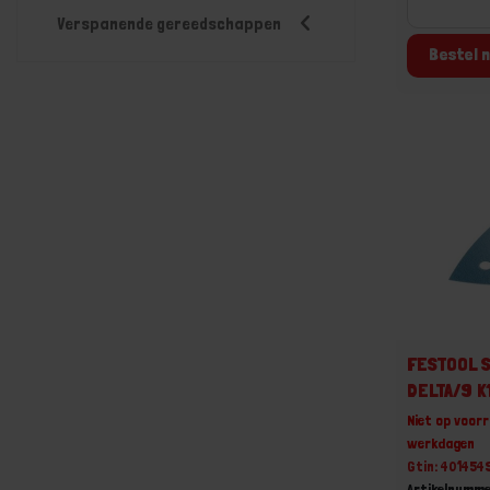
Verspanende gereedschappen
Bestel n
FESTOOL S
DELTA/9 K
Niet op voorr
werkdagen
Gtin: 401454
Artikelnumm