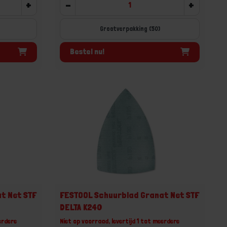
+
-
+
Grootverpakking (50)
Bestel nu!
t Net STF
FESTOOL Schuurblad Granat Net STF
DELTA K240
erdere
Niet op voorraad, levertijd 1 tot meerdere