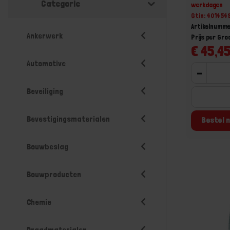
Categorie
werkdagen
Gtin: 40145
Artikelnumme
Ankerwerk
Prijs per Gr
€ 45,45
Automotive
-
Beveiliging
Bevestigingsmaterialen
Bestel n
Bouwbeslag
Bouwproducten
Chemie
Draadmaterialen