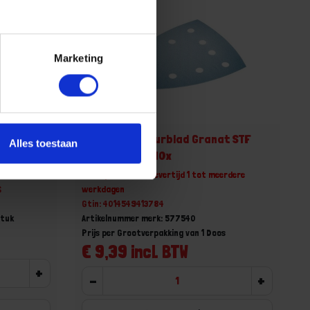
Marketing
t STF
FESTOOL Schuurblad Granat STF
Alles toestaan
DELTA/9 K120 10x
Niet op voorraad, levertijd 1 tot meerdere
6
werkdagen
Gtin: 4014549413784
Stuk
Artikelnummer merk: 577540
Prijs per Grootverpakking van 1 Doos
€ 9,39 incl. BTW
+
-
+