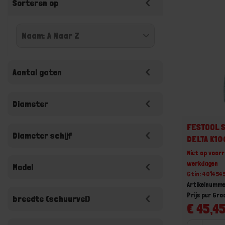
Sorteren op
Aantal gaten
Diameter
FESTOOL S
Diameter schijf
DELTA K10
Niet op voorr
werkdagen
Model
Gtin: 40145
Artikelnumme
Prijs per Gr
breedte (schuurvel)
€ 45,45