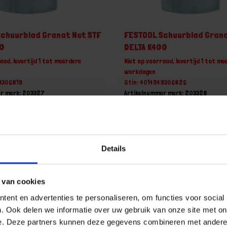
chuurblad Granat Net STF
FESTOOL Schuurblad Grana
20
DELTA K400
aad, levertijd 1 tot meerdere
Niet op voorraad, levertijd 1 tot me
werkdagen
49306819
Gtin: 4014549306826
r merk: 203327
Artikelnummer merk: 203328
ootverpakking van 50 Stuk
Prijs per Grootverpakking van 50 S
 incl. BTW
€ 45,45 incl. BTW
+
-
Details
Grootverpakking (50)
Grootverpakking (50)
 van cookies
u!
Bestel nu!
ent en advertenties te personaliseren, om functies voor social
. Ook delen we informatie over uw gebruik van onze site met on
e. Deze partners kunnen deze gegevens combineren met andere i