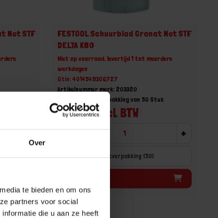
t Net STF
FESTOOL Schuurblad Granat Net STF
DELTA K80
erdere
Niet op voorraad, levertijd 1 tot meerdere
werkdagen
Gtin: 4014549306727
Artikelnummer merk: 203320
tuk
Prijs per Grootverpakking van 50 Stuk
€ 53,43 incl. BTW
+
-
+
Over
Grootverpakking (50)
Bestel nu!
 media te bieden en om ons
ze partners voor social
nformatie die u aan ze heeft