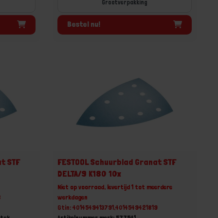
Grootverpakking
Bestel nu!
t STF
FESTOOL Schuurblad Granat STF
DELTA/9 K180 10x
Niet op voorraad, levertijd 1 tot meerdere
8
werkdagen
Gtin: 4014549413791,4014549421819
Stuk
Artikelnummer merk: 577541