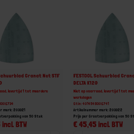
chuurblad Granat Net STF
FESTOOL Schuurblad Grana
0
DELTA K120
aad, levertijd 1 tot meerdere
Niet op voorraad, levertijd 1 tot me
werkdagen
49306734
Gtin: 4014549306741
r merk: 203321
Artikelnummer merk: 203322
ootverpakking van 50 Stuk
Prijs per Grootverpakking van 50 S
 incl. BTW
€ 45,45 incl. BTW