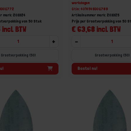
werkdagen
49306772
Gtin: 4014549306789
r merk: 203324
Artikelnummer merk: 203325
ootverpakking van 50 Stuk
Prijs per Grootverpakking van 50 S
 incl. BTW
€ 63,68 incl. BTW
+
-
Grootverpakking (50)
Grootverpakking (50)
u!
Bestel nu!