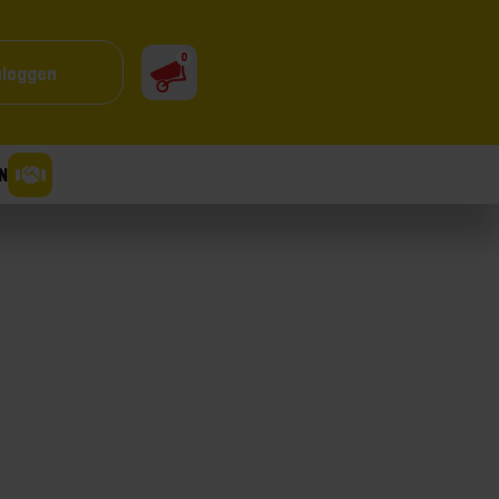
0
nloggen
N