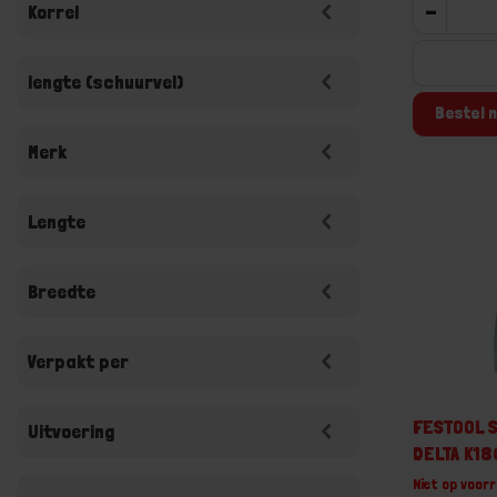
-
Korrel
lengte (schuurvel)
Bestel n
Merk
Lengte
Breedte
Verpakt per
FESTOOL S
Uitvoering
DELTA K18
Niet op voorr