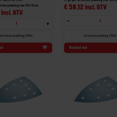
€ 58,12 incl. BTW
ootverpakking van 100 Stuk
 incl. BTW
-
+
Grootverpakking (100)
Grootverpakking (100)
u!
Bestel nu!