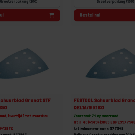
Grootverpakking (100)
Grootverpakking (100)
u!
Bestel nu!
chuurblad Granat STF
FESTOOL Schuurblad Grana
150
DELTA/9 K180
aad, levertijd 1 tot meerdere
Voorraad: 74 op voorraad
Gtin: 4014549413883,EGFES57754
9413876
Artikelnummer merk: 577548
er merk: 577547
Prijs per Grootverpakking van 100 